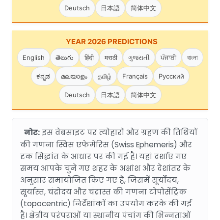
Deutsch
日本語
简体中文
YEAR 2026 PREDICTIONS
English
తెలుగు
हिंदी
मराठी
ગુજરાતી
ਪੰਜਾਬੀ
বাংলা
ಕನ್ನಡ
മലയാളം
தமிழ்
Français
Русский
Deutsch
日本語
简体中文
नोट:
इस वेबसाइट पर त्योहारों और ग्रहण की तिथियों
की गणना स्विस एफेमेरिस (Swiss Ephemeris) और
दृक सिद्धांत के आधार पर की गई है। यहां दर्शाए गए
समय आपके चुने गए शहर के अक्षांश और देशांतर के
अनुसार समायोजित किए गए हैं, जिसमें सूर्योदय,
सूर्यास्त, चंद्रोदय और चंद्रास्त की गणना टोपोसेंट्रिक
(topocentric) निर्देशांकों का उपयोग करके की गई
है। क्षेत्रीय परंपराओं या स्थानीय पंचांग की भिन्नताओं