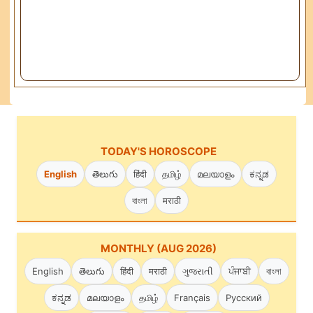
TODAY'S HOROSCOPE
English
తెలుగు
हिंदी
தமிழ்
മലയാളം
ಕನ್ನಡ
বাংলা
मराठी
MONTHLY (AUG 2026)
English
తెలుగు
हिंदी
मराठी
ગુજરાતી
ਪੰਜਾਬੀ
বাংলা
ಕನ್ನಡ
മലയാളം
தமிழ்
Français
Русский