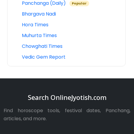
Panchanga (Daily)
Popular
Bhargava Nadi
Hora Times
Muhurta Times
Chowghati Times
Vedic Gem Report
Search OnlineJyotish.com
Find horoscope tools, festival dates, Panchang,
articles, and more.