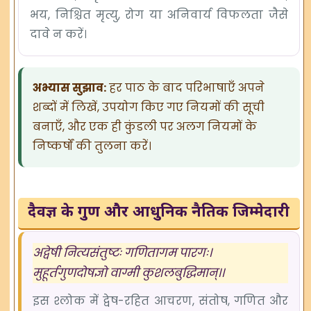
भय, निश्चित मृत्यु, रोग या अनिवार्य विफलता जैसे
दावे न करें।
अभ्यास सुझाव:
हर पाठ के बाद परिभाषाएँ अपने
शब्दों में लिखें, उपयोग किए गए नियमों की सूची
बनाएँ, और एक ही कुंडली पर अलग नियमों के
निष्कर्षों की तुलना करें।
दैवज्ञ के गुण और आधुनिक नैतिक जिम्मेदारी
अद्वेषी नित्यसंतुष्टः गणितागम पारगः।
मुहूर्तगुणदोषज्ञो वाग्मी कुशलबुद्धिमान्।।
इस श्लोक में द्वेष-रहित आचरण, संतोष, गणित और