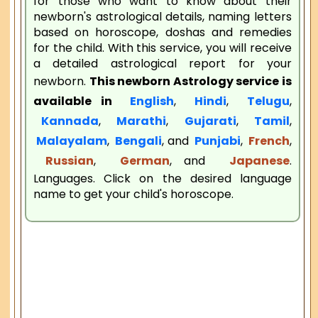
for those who want to know about their
newborn's astrological details, naming letters
based on horoscope, doshas and remedies
for the child. With this service, you will receive
a detailed astrological report for your
newborn.
This newborn Astrology service is
available in
English
,
Hindi
,
Telugu
,
Kannada
,
Marathi
,
Gujarati
,
Tamil
,
Malayalam
,
Bengali
, and
Punjabi
,
French
,
Russian
,
German
, and
Japanese
.
Languages. Click on the desired language
name to get your child's horoscope.