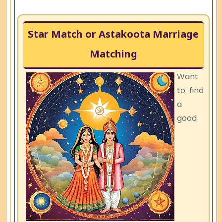
Star Match or Astakoota Marriage
Matching
Want
to find
a
good