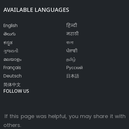
AVAILABLE LANGUAGES
English
हिन्दी
తెలుగు
मराठी
ಕನ್ನಡ
বাংলা
ગુજરાતી
ਪੰਜਾਬੀ
മലയാളം
தமிழ்
Français
Русский
Deutsch
日本語
简体中文
FOLLOW US
If this page was helpful, you may share it with
others.