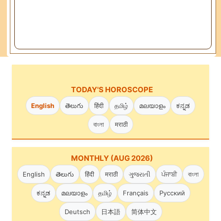
TODAY'S HOROSCOPE
English
తెలుగు
हिंदी
தமிழ்
മലയാളം
ಕನ್ನಡ
বাংলা
मराठी
MONTHLY (AUG 2026)
English
తెలుగు
हिंदी
मराठी
ગુજરાતી
ਪੰਜਾਬੀ
বাংলা
ಕನ್ನಡ
മലയാളം
தமிழ்
Français
Русский
Deutsch
日本語
简体中文