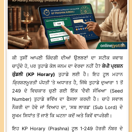
ਕੀ ਤੁਸੀਂ ਆਪਣੀ ਜ਼ਿੰਦਗੀ ਦੀਆਂ ਉਲਝਣਾਂ ਦਾ ਸਟੀਕ ਜਵਾਬ
ਚਾਹੁੰਦੇ ਹੋ, ਪਰ ਤੁਹਾਡੇ ਕੋਲ ਜਨਮ ਦਾ ਵੇਰਵਾ ਨਹੀਂ ਹੈ?
ਕੇਪੀ ਪ੍ਰਸ਼ਨ
ਕੁੰਡਲੀ (KP Horary)
ਤੁਹਾਡੇ ਲਈ ਹੈ। ਇਹ ਟੂਲ ਮਹਾਨ
ਕ੍ਰਿਸ਼ਣਮੂਰਤੀ ਪੱਧਤੀ
'ਤੇ ਅਧਾਰਤ ਹੈ, ਜਿੱਥੇ ਤੁਹਾਡੇ ਦੁਆਰਾ 1 ਤੋਂ
249 ਦੇ ਵਿਚਕਾਰ ਚੁਣੀ ਗਈ ਇੱਕ 'ਦੈਵੀ ਸੰਖਿਆ' (Seed
Number) ਤੁਹਾਡੇ ਭਵਿੱਖ ਦਾ ਫੈਸਲਾ ਕਰਦੀ ਹੈ। ਚਾਹੇ ਸਵਾਲ
ਨੌਕਰੀ ਦਾ ਹੋਵੇ ਜਾਂ ਵਿਆਹ ਦਾ, 'ਸਬ ਲਾਰਡ' (Sub Lord) ਦੇ
ਸੂਖਮ ਸਿਧਾਂਤ ਤੋਂ ਜਾਣੋ ਕਿ ਘਟਨਾ ਕਦੋਂ ਅਤੇ ਕਿਵੇਂ ਵਾਪਰੇਗੀ।
ਇਹ KP Horary (Prashna) ਟੂਲ 1-249 ਹੋਰਰੀ ਨੰਬਰ ਦੇ