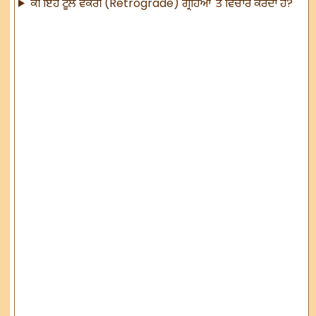
ਕੀ ਇਹ ਟੂਲ ਵਕਰੀ (Retrograde) ਗ੍ਰਹਿਆਂ 'ਤੇ ਵਿਚਾਰ ਕਰਦਾ ਹੈ?