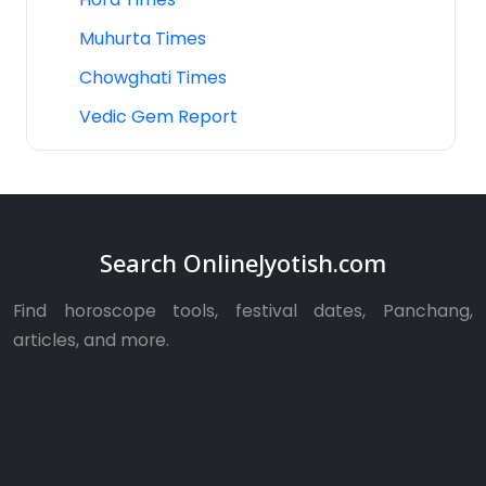
Muhurta Times
Chowghati Times
Vedic Gem Report
Search OnlineJyotish.com
Find horoscope tools, festival dates, Panchang,
articles, and more.