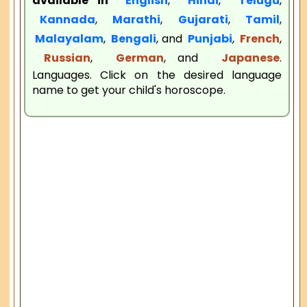
available in
English
,
Hindi
,
Telugu
,
Kannada
,
Marathi
,
Gujarati
,
Tamil
,
Malayalam
,
Bengali
, and
Punjabi
,
French
,
Russian
,
German
, and
Japanese
.
Languages. Click on the desired language
name to get your child's horoscope.