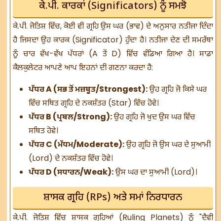
ਕੇ.ਪੀ. ਕਾਰਕਾਂ (Significators) ਨੂੰ ਸਮਝੋ
ਕੇ.ਪੀ. ਜੋਤਿਸ਼ ਵਿੱਚ, ਕੋਈ ਵੀ ਗ੍ਰਹਿ ਉਸ ਘਰ (ਭਾਵ) ਦੇ ਅਨੁਸਾਰ ਨਤੀਜਾ ਦਿੰਦਾ
ਹੈ ਜਿਸਦਾ ਉਹ ਕਾਰਕ (Significator) ਹੁੰਦਾ ਹੈ। ਨਤੀਜਾ ਦੇਣ ਦੀ ਸਮਰੱਥਾ
ਨੂੰ ਚਾਰ ਵੱਖ-ਵੱਖ ਪੱਧਰਾਂ (A ਤੋਂ D) ਵਿੱਚ ਵੰਡਿਆ ਗਿਆ ਹੈ। ਸਾਡਾ
ਕੈਲਕੁਲੇਟਰ ਆਪਣੇ ਆਪ ਇਹਨਾਂ ਦੀ ਗਣਨਾ ਕਰਦਾ ਹੈ:
ਪੱਧਰ A (ਸਭ ਤੋਂ ਮਜ਼ਬੂਤ/Strongest):
ਉਹ ਗ੍ਰਹਿ ਜੋ ਕਿਸੇ ਘਰ
ਵਿੱਚ ਸਥਿਤ ਗ੍ਰਹਿ ਦੇ ਨਕਸ਼ੱਤਰ (Star) ਵਿੱਚ ਹੋਵੇ।
ਪੱਧਰ B (ਪ੍ਰਬਲ/Strong):
ਉਹ ਗ੍ਰਹਿ ਜੋ ਖੁਦ ਉਸ ਘਰ ਵਿੱਚ
ਸਥਿਤ ਹੋਵੇ।
ਪੱਧਰ C (ਮੱਧਮ/Moderate):
ਉਹ ਗ੍ਰਹਿ ਜੋ ਉਸ ਘਰ ਦੇ ਸੁਆਮੀ
(Lord) ਦੇ ਨਕਸ਼ੱਤਰ ਵਿੱਚ ਹੋਵੇ।
ਪੱਧਰ D (ਸਧਾਰਨ/Weak):
ਉਸ ਘਰ ਦਾ ਸੁਆਮੀ (Lord)।
ਸ਼ਾਸਕ ਗ੍ਰਹਿ (RPs) ਅਤੇ ਸਮਾਂ ਨਿਰਧਾਰਨ
ਕੇ.ਪੀ. ਜੋਤਿਸ਼ ਵਿੱਚ ਸ਼ਾਸਕ ਗ੍ਰਹਿਆਂ (Ruling Planets) ਨੂੰ "ਦੈਵੀ