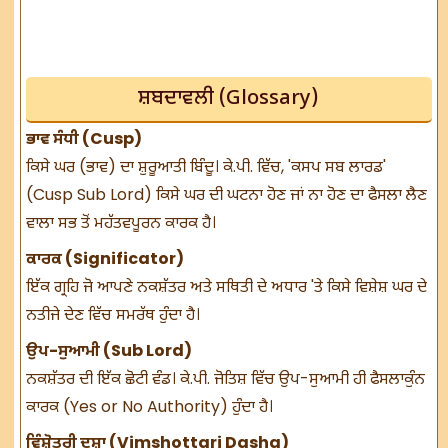
ਸ਼ਬਦਾਵਲੀ (Glossary)
ਭਾਵ ਸੰਧੀ (Cusp)
ਕਿਸੇ ਘਰ (ਭਾਵ) ਦਾ ਸ਼ੁਰੂਆਤੀ ਬਿੰਦੂ। ਕੇ.ਪੀ. ਵਿੱਚ, 'ਕਸਪ ਸਬ ਲਾਰਡ'
(Cusp Sub Lord) ਕਿਸੇ ਘਰ ਦੀ ਘਟਨਾ ਹੋਣ ਜਾਂ ਨਾ ਹੋਣ ਦਾ ਫੈਸਲਾ ਲੈਣ
ਵਾਲਾ ਸਭ ਤੋਂ ਮਹੱਤਵਪੂਰਨ ਕਾਰਕ ਹੈ।
ਕਾਰਕ (Significator)
ਇੱਕ ਗ੍ਰਹਿ ਜੋ ਆਪਣੇ ਨਕਸ਼ੱਤਰ ਅਤੇ ਸਥਿਤੀ ਦੇ ਅਧਾਰ 'ਤੇ ਕਿਸੇ ਵਿਸ਼ੇਸ਼ ਘਰ ਦੇ
ਨਤੀਜੇ ਦੇਣ ਵਿੱਚ ਸਮਰੱਥ ਹੁੰਦਾ ਹੈ।
ਉਪ-ਸੁਆਮੀ (Sub Lord)
ਨਕਸ਼ੱਤਰ ਦੀ ਇੱਕ ਛੋਟੀ ਵੰਡ। ਕੇ.ਪੀ. ਜੋਤਿਸ਼ ਵਿੱਚ ਉਪ-ਸੁਆਮੀ ਹੀ ਫੈਸਲਾਕੁੰਨ
ਕਾਰਕ (Yes or No Authority) ਹੁੰਦਾ ਹੈ।
ਵਿੰਸ਼ੋਤਰੀ ਦਸ਼ਾ (Vimshottari Dasha)