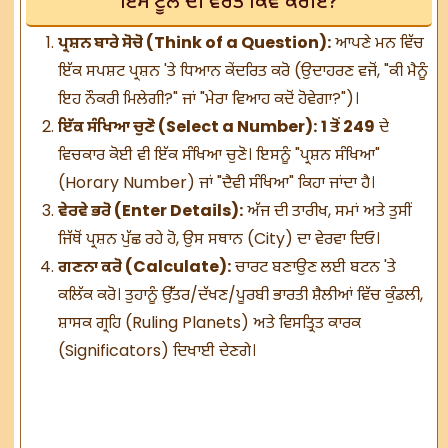
ਇਸ ਟੂਲ ਦੀ ਵਰਤੋਂ ਕਿਵੇਂ ਕਰੀਏ?
ਪ੍ਰਸ਼ਨ ਬਾਰੇ ਸੋਚੋ (Think of a Question):
ਆਪਣੇ ਮਨ ਵਿੱਚ
ਇੱਕ ਸਪਸ਼ਟ ਪ੍ਰਸ਼ਨ 'ਤੇ ਧਿਆਨ ਕੇਂਦਰਿਤ ਕਰੋ (ਉਦਾਹਰਣ ਵਜੋਂ, "ਕੀ ਮੈਨੂੰ
ਇਹ ਨੌਕਰੀ ਮਿਲੇਗੀ?" ਜਾਂ "ਮੇਰਾ ਵਿਆਹ ਕਦੋਂ ਹੋਵੇਗਾ?")।
ਇੱਕ ਸੰਖਿਆ ਚੁਣੋ (Select a Number):
1 ਤੋਂ 249
ਦੇ
ਵਿਚਕਾਰ ਕੋਈ ਵੀ ਇੱਕ ਸੰਖਿਆ ਚੁਣੋ। ਇਸਨੂੰ "ਪ੍ਰਸ਼ਨ ਸੰਖਿਆ"
(Horary Number) ਜਾਂ "ਦੈਵੀ ਸੰਖਿਆ" ਕਿਹਾ ਜਾਂਦਾ ਹੈ।
ਵੇਰਵੇ ਭਰੋ (Enter Details):
ਅੱਜ ਦੀ ਤਾਰੀਖ, ਸਮਾਂ ਅਤੇ ਤੁਸੀਂ
ਜਿੱਥੋਂ ਪ੍ਰਸ਼ਨ ਪੁੱਛ ਰਹੇ ਹੋ, ਉਸ ਸਥਾਨ (City) ਦਾ ਵੇਰਵਾ ਦਿਓ।
ਗਣਨਾ ਕਰੋ (Calculate):
ਚਾਰਟ ਬਣਾਉਣ ਲਈ ਬਟਨ 'ਤੇ
ਕਲਿੱਕ ਕਰੋ। ਤੁਹਾਨੂੰ ਉੱਤਰ/ਦੱਖਣ/ਪੂਰਬੀ ਭਾਰਤੀ ਸ਼ੈਲੀਆਂ ਵਿੱਚ ਕੁੰਡਲੀ,
ਸ਼ਾਸਕ ਗ੍ਰਹਿ (Ruling Planets) ਅਤੇ ਵਿਸਤ੍ਰਿਤ ਕਾਰਕ
(Significators) ਦਿਖਾਈ ਦੇਣਗੇ।