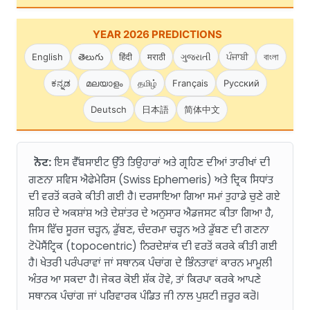
YEAR 2026 PREDICTIONS
English
తెలుగు
हिंदी
मराठी
ગુજરાતી
ਪੰਜਾਬੀ
বাংলা
ಕನ್ನಡ
മലയാളം
தமிழ்
Français
Русский
Deutsch
日本語
简体中文
ਨੋਟ:
ਇਸ ਵੈੱਬਸਾਈਟ ਉੱਤੇ ਤਿਉਹਾਰਾਂ ਅਤੇ ਗ੍ਰਹਿਣ ਦੀਆਂ ਤਾਰੀਖਾਂ ਦੀ
ਗਣਨਾ ਸਵਿਸ ਐਫੇਮੇਰਿਸ (Swiss Ephemeris) ਅਤੇ ਦ੍ਰਿਕ ਸਿਧਾਂਤ
ਦੀ ਵਰਤੋਂ ਕਰਕੇ ਕੀਤੀ ਗਈ ਹੈ। ਦਰਸਾਇਆ ਗਿਆ ਸਮਾਂ ਤੁਹਾਡੇ ਚੁਣੇ ਗਏ
ਸ਼ਹਿਰ ਦੇ ਅਕਸ਼ਾਂਸ਼ ਅਤੇ ਦੇਸ਼ਾਂਤਰ ਦੇ ਅਨੁਸਾਰ ਐਡਜਸਟ ਕੀਤਾ ਗਿਆ ਹੈ,
ਜਿਸ ਵਿੱਚ ਸੂਰਜ ਚੜ੍ਹਨ, ਡੁੱਬਣ, ਚੰਦਰਮਾ ਚੜ੍ਹਨ ਅਤੇ ਡੁੱਬਣ ਦੀ ਗਣਨਾ
ਟੋਪੋਸੈਂਟ੍ਰਿਕ (topocentric) ਨਿਰਦੇਸ਼ਾਂਕ ਦੀ ਵਰਤੋਂ ਕਰਕੇ ਕੀਤੀ ਗਈ
ਹੈ। ਖੇਤਰੀ ਪਰੰਪਰਾਵਾਂ ਜਾਂ ਸਥਾਨਕ ਪੰਚਾਂਗ ਦੇ ਭਿੰਨਤਾਵਾਂ ਕਾਰਨ ਮਾਮੂਲੀ
ਅੰਤਰ ਆ ਸਕਦਾ ਹੈ। ਜੇਕਰ ਕੋਈ ਸ਼ੱਕ ਹੋਵੇ, ਤਾਂ ਕਿਰਪਾ ਕਰਕੇ ਆਪਣੇ
ਸਥਾਨਕ ਪੰਚਾਂਗ ਜਾਂ ਪਰਿਵਾਰਕ ਪੰਡਿਤ ਜੀ ਨਾਲ ਪੁਸ਼ਟੀ ਜ਼ਰੂਰ ਕਰੋ।