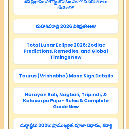
శని ప్రభావం పోగొట్టుకోవటం ఏలా? ఏ పరిహారాలు
చేయాలి?
మహాశివరాత్రి 2026 విశిష్టతNew
Total Lunar Eclipse 2026: Zodiac
Predictions, Remedies, and Global
Timings New
Taurus (Vrishabha) Moon Sign Details
Narayan Bali, Nagbali, Tripindi, &
Kalasarpa Puja - Rules & Complete
Guide New
దుర్గాష్టమి 2025: ప్రాముఖ్యత, పూజా విధానం, కన్యా