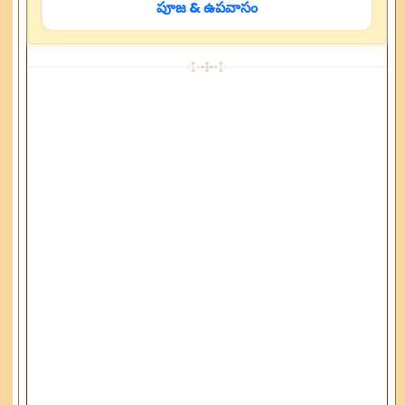
పూజ & ఉపవాసం