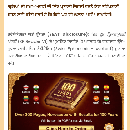
ਗ੍ਰਹਿਆਂ ਦੀ ਸਮਾਂ-ਅਵਧੀ ਦੀ ਇੱਕ ਪ੍ਰਣਾਲੀ ਜਿਸਦੀ ਵਰਤੋਂ ਇਹ ਭਵਿੱਖਬਾਣੀ
ਕਰਨ ਲਈ ਕੀਤੀ ਜਾਂਦੀ ਹੈ ਕਿ ਕੋਈ ਘਰ ਦੀ ਘਟਨਾ *ਕਦੋਂ* ਵਾਪਰੇਗੀ।
ਭਰੋਸੇਯੋਗਤਾ ਅਤੇ ਸ਼ੁੱਧਤਾ (EEAT Disclosure):
ਇਹ ਟੂਲ
ਕ੍ਰਿਸ਼ਨਾਮੂਰਤੀ
ਪੱਧਤੀ
(KP Reader VI) ਦੇ ਪ੍ਰਮਾਣਿਕ ਸਿਧਾਂਤਾਂ 'ਤੇ ਅਧਾਰਤ ਹੈ। ਗਣਨਾਵਾਂ ਉੱਚ-
ਸ਼ੁੱਧਤਾ ਵਾਲੀ ਸਵਿਸ ਐਫੀਮੇਰਿਸ (Swiss Ephemeris - swetest) ਦੁਆਰਾ
ਚਲਾਈਆਂ ਜਾਂਦੀਆਂ ਹਨ ਤਾਂ ਜੋ ਮਿੰਟ ਅਤੇ ਸੈਕਿੰਡ ਤੱਕ ਦੀ ਸ਼ੁੱਧਤਾ ਯਕੀਨੀ ਬਣਾਈ ਜਾ
ਸਕੇ।