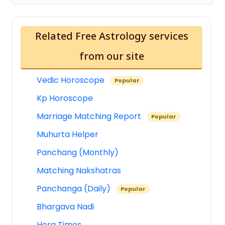
Related Free Astrology services
from our site
Vedic Horoscope
Popular
Kp Horoscope
Marriage Matching Report
Popular
Muhurta Helper
Panchang (Monthly)
Matching Nakshatras
Panchanga (Daily)
Popular
Bhargava Nadi
Hora Times