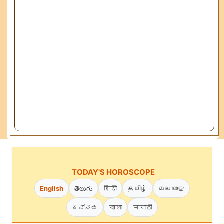
TODAY'S HOROSCOPE
English
తెలుగు
हिंदी
தமிழ்
മലയാളം
ಕನ್ನಡ
বাংলা
मराठी