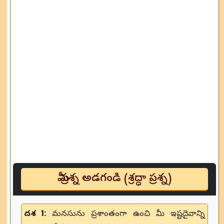
మీ ప్రశ్న అడగండి (శ్రద్ధా ప్రశ్న)
దశ 1:
మనసును ప్రశాంతంగా ఉంచి మీ ఇష్టదైవాన్ని