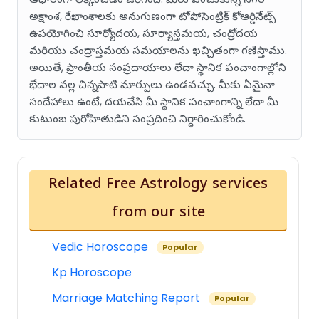
అక్షాంశ, రేఖాంశాలకు అనుగుణంగా టోపోసెంట్రిక్ కోఆర్డినేట్స్
ఉపయోగించి సూర్యోదయ, సూర్యాస్తమయ, చంద్రోదయ
మరియు చంద్రాస్తమయ సమయాలను ఖచ్చితంగా గణిస్తాము.
అయితే, ప్రాంతీయ సంప్రదాయాలు లేదా స్థానిక పంచాంగాల్లోని
భేదాల వల్ల చిన్నపాటి మార్పులు ఉండవచ్చు. మీకు ఏమైనా
సందేహాలు ఉంటే, దయచేసి మీ స్థానిక పంచాంగాన్ని లేదా మీ
కుటుంబ పురోహితుడిని సంప్రదించి నిర్ధారించుకోండి.
Related Free Astrology services
from our site
Vedic Horoscope
Popular
Kp Horoscope
Marriage Matching Report
Popular