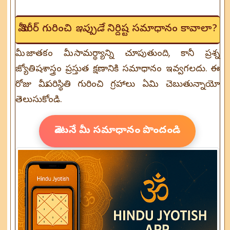
మీ కెరీర్ గురించి
ఇప్పుడే
నిర్దిష్ట సమాధానం కావాలా?
మీ జాతకం మీ సామర్థ్యాన్ని చూపుతుంది, కానీ ప్రశ్న
జ్యోతిషశాస్త్రం ప్రస్తుత క్షణానికి సమాధానం ఇవ్వగలదు. ఈ
రోజు మీ పరిస్థితి గురించి గ్రహాలు ఏమి చెబుతున్నాయో
తెలుసుకోండి.
వెంటనే మీ సమాధానం పొందండి