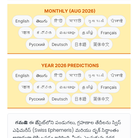
MONTHLY (AUG 2026)
English
తెలుగు
हिंदी
मराठी
ગુજરાતી
ਪੰਜਾਬੀ
বাংলা
ಕನ್ನಡ
മലയാളം
தமிழ்
Français
Русский
Deutsch
日本語
简体中文
YEAR 2026 PREDICTIONS
English
తెలుగు
हिंदी
मराठी
ગુજરાતી
ਪੰਜਾਬੀ
বাংলা
ಕನ್ನಡ
മലയാളം
தமிழ்
Français
Русский
Deutsch
日本語
简体中文
గమనిక:
ఈ వెబ్‌సైట్‌లోని పండుగలు, గ్రహణాల తేదీలను స్విస్
ఎఫిమరీస్ (Swiss Ephemeris) మరియు దృక్ సిద్ధాంతం
ఆధారంగా లెక్కించడం జరిగింది. మీరు ఎంచుకున్న నగర