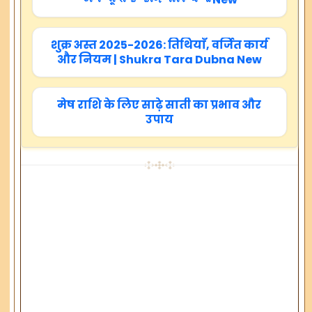
शुक्र अस्त 2025-2026: तिथियाँ, वर्जित कार्य
और नियम | Shukra Tara Dubna New
मेष राशि के लिए साढ़े साती का प्रभाव और
उपाय