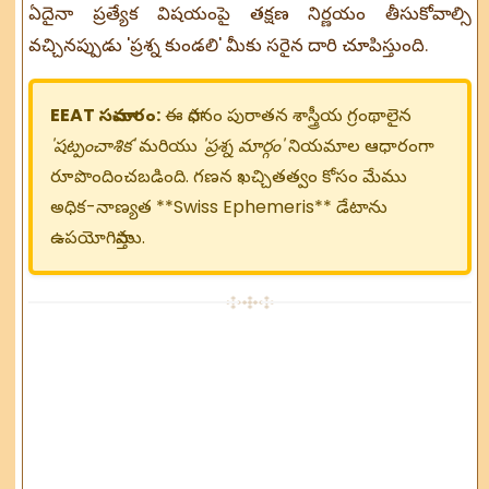
ఏదైనా ప్రత్యేక విషయంపై తక్షణ నిర్ణయం తీసుకోవాల్సి
వచ్చినప్పుడు 'ప్రశ్న కుండలి' మీకు సరైన దారి చూపిస్తుంది.
EEAT సమాచారం:
ఈ సాధనం పురాతన శాస్త్రీయ గ్రంథాలైన
'షట్పంచాశిక'
మరియు
'ప్రశ్న మార్గం'
నియమాల ఆధారంగా
రూపొందించబడింది. గణన ఖచ్చితత్వం కోసం మేము
అధిక-నాణ్యత **Swiss Ephemeris** డేటాను
ఉపయోగిస్తాము.