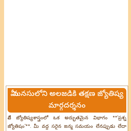
మీ మనసులోని అలజడికి తక్షణ జ్యోతిష్య
మార్గదర్శనం
వేద జ్యోతిష్యశాస్త్రంలో ఒక అద్భుతమైన విభాగం **'ప్రశ్న
జ్యోతిషం'**. మీ వద్ద సరైన జన్మ సమయం లేనప్పుడు లేదా