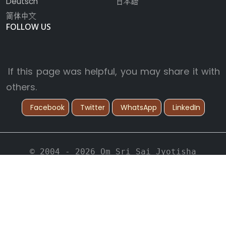
Deutsch
日本語
简体中文
FOLLOW US
If this page was helpful, you may share it with
others.
Facebook
Twitter
WhatsApp
LinkedIn
© 2004 - 2026 Om Sri Sai Jyotisha
Vidyapeetham. All Rights Reserved.
Back to Top