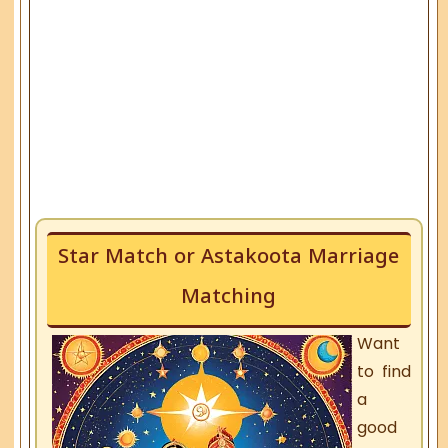
Star Match or Astakoota Marriage
Matching
Want
to find
a
good