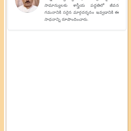
సామాన్యులకు శాస్త్రీయ పద్ధతిలో జీవన
గమనానికి సరైన మార్గదర్శనం ఇవ్వడానికి ఈ
సాధనాన్ని రూపొందించారు.