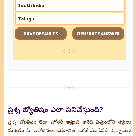
SAVE DEFAULTS
ప్రశ్న జ్యోతిషం ఎలా పనిచేస్తుంది?
ప్రశ్న జ్యోతిషం లేదా హోరరీ ఆస్ట్రాలజీ అనేది విశ్వంలోని శక్తులు
మరియు మీ ఆలోచనలు ఒకదానితో ఒకటి ముడిపడి ఉన్నాయనే