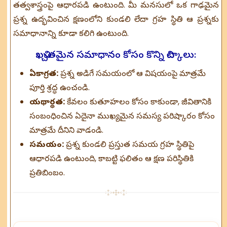
తత్వశాస్త్రంపై ఆధారపడి ఉంటుంది. మీ మనసులో ఒక గాఢమైన
ప్రశ్న ఉద్భవించిన క్షణంలోని కుండలి లేదా గ్రహ స్థితి ఆ ప్రశ్నకు
సమాధానాన్ని కూడా కలిగి ఉంటుంది.
ఖచ్చితమైన సమాధానం కోసం కొన్ని చిట్కాలు:
ఏకాగ్రత:
ప్రశ్న అడిగే సమయంలో ఆ విషయంపై మాత్రమే
పూర్తి శ్రద్ధ ఉంచండి.
యథార్థత:
కేవలం కుతూహలం కోసం కాకుండా, జీవితానికి
సంబంధించిన ఏదైనా ముఖ్యమైన సమస్య పరిష్కారం కోసం
మాత్రమే దీనిని వాడండి.
సమయం:
ప్రశ్న కుండలి ప్రస్తుత సమయ గ్రహ స్థితిపై
ఆధారపడి ఉంటుంది, కాబట్టి ఫలితం ఆ క్షణ పరిస్థితికి
ప్రతిబింబం.