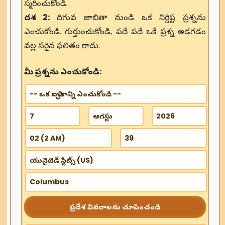
స్మరించుకోండి.
దశ 2:
దిగువ జాబితా నుండి ఒక నిర్దిష్ట ప్రశ్నను
ఎంచుకోండి. గుర్తుంచుకోండి, పదే పదే ఒకే ప్రశ్న అడగడం
వల్ల సరైన ఫలితం రాదు.
మీ ప్రశ్నను ఎంచుకోండి:
ప్రదేశ వివరాలను చూపించండి