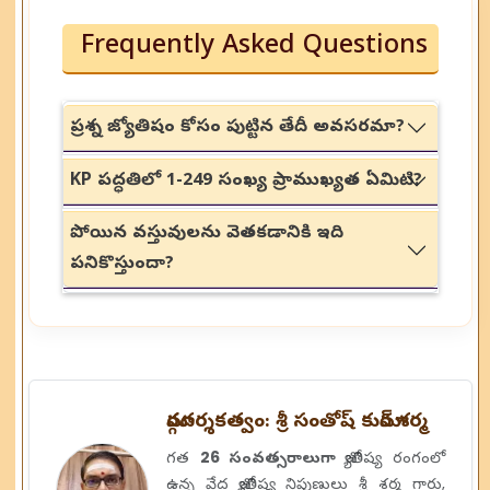
Frequently Asked Questions
ప్రశ్న జ్యోతిషం కోసం పుట్టిన తేదీ అవసరమా?
KP పద్ధతిలో 1-249 సంఖ్య ప్రాముఖ్యత ఏమిటి?
పోయిన వస్తువులను వెతకడానికి ఇది
పనికొస్తుందా?
మార్గదర్శకత్వం: శ్రీ సంతోష్ కుమార్ శర్మ
గత
26 సంవత్సరాలుగా
జ్యోతిష్య రంగంలో
ఉన్న వేద జ్యోతిష్య నిపుణులు శ్రీ శర్మ గారు,