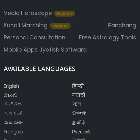
Vedic Horoscope
Popular
Kundli Matching
Panchang
Popular
Personal Consultation
Free Astrology Tools
Mobile Apps
Jyotish Software
AVAILABLE LANGUAGES
English
हिन्दी
తెలుగు
मराठी
ಕನ್ನಡ
বাংলা
ગુજરાતી
ਪੰਜਾਬੀ
മലയാളം
தமிழ்
Français
Русский