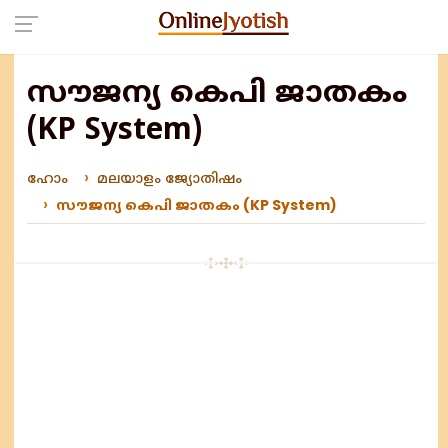
സൗജന്യ കെപി ജാതകം
(KP System)
ഹോം
മലയാളം ജ്യോതിഷം
സൗജന്യ കെപി ജാതകം (KP System)