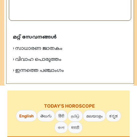
മറ്റ് സേവനങ്ങൾ
› സാധാരണ ജാതകം
› വിവാഹ പൊരുത്തം
› ഇന്നത്തെ പഞ്ചാംഗം
TODAY'S HOROSCOPE
English
తెలుగు
हिंदी
தமிழ்
മലയാളം
ಕನ್ನಡ
বাংলা
मराठी