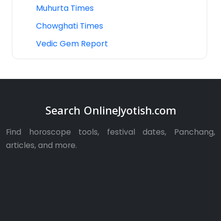
Muhurta Times
Chowghati Times
Vedic Gem Report
Search OnlineJyotish.com
Find horoscope tools, festival dates, Panchang,
articles, and more.