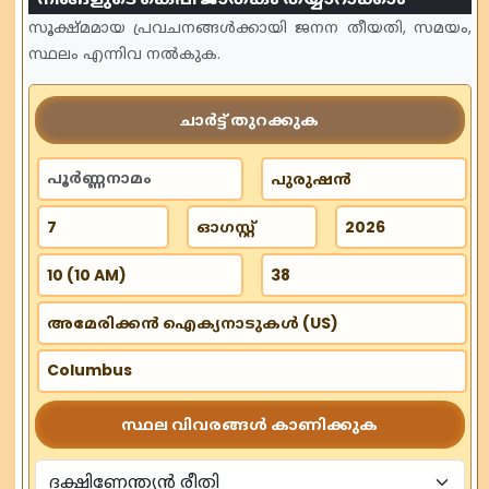
സൂക്ഷ്മമായ പ്രവചനങ്ങൾക്കായി ജനന തീയതി, സമയം,
സ്ഥലം എന്നിവ നൽകുക.
ചാർട്ട് തുറക്കുക
സ്ഥല വിവരങ്ങൾ കാണിക്കുക