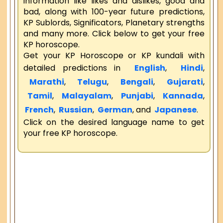
information like likes and dislikes, good and
bad, along with 100-year future predictions,
KP Sublords, Significators, Planetary strengths
and many more. Click below to get your free
KP horoscope.
Get your KP Horoscope or KP kundali with
detailed predictions in
English
,
Hindi
,
Marathi
,
Telugu
,
Bengali
,
Gujarati
,
Tamil
,
Malayalam
,
Punjabi
,
Kannada
,
French
,
Russian
,
German
, and
Japanese
.
Click on the desired language name to get
your free KP horoscope.