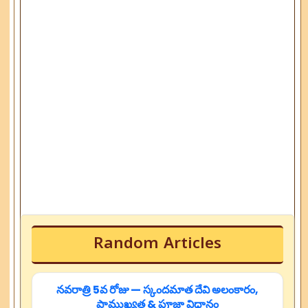
Random Articles
నవరాత్రి 5వ రోజు — స్కందమాత దేవి అలంకారం,
ప్రాముఖ్యత & పూజా విధానం