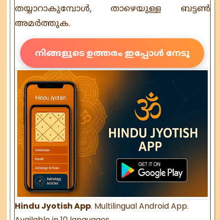
തയ്യാറാകുമ്പോൾ, താഴെയുള്ള ബട്ടൺ
അമർത്തുക.
നിങ്ങളുടെ ഉത്തരം ഇപ്പോൾ നേടൂ
Hindu Jyotish App
. Multilingual Android App.
Available in 10 languages.