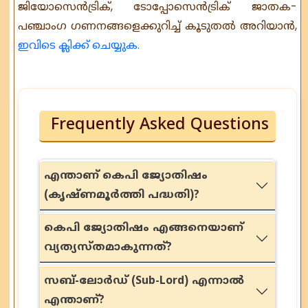
ജിയോസെൻട്രിക്, ടോപ്പോസെൻട്രിക് ജാതക-
പഞ്ചാംഗ ഗണനങ്ങളെക്കുറിച്ച് കൂടുതൽ അറിയാൻ,
ഇവിടെ ക്ലിക്ക് ചെയ്യുക.
Frequently Asked Questions
എന്താണ് കെപി ജ്യോതിഷം
(കൃഷ്ണമൂർത്തി പദ്ധതി)?
കെപി ജ്യോതിഷം എങ്ങനെയാണ്
വ്യത്യസ്തമാകുന്നത്?
സബ്-ലോർഡ് (Sub-Lord) എന്നാൽ
എന്താണ്?