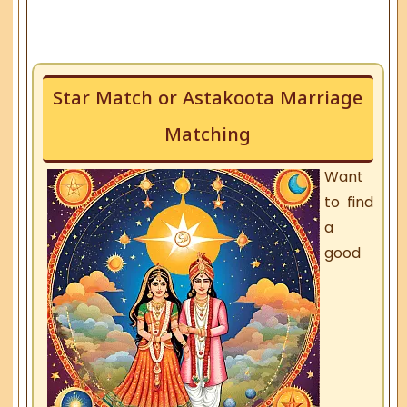
Star Match or Astakoota Marriage
Matching
Want
to find
a
good