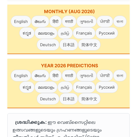
MONTHLY (AUG 2026)
English
తెలుగు
हिंदी
मराठी
ગુજરાતી
ਪੰਜਾਬੀ
বাংলা
ಕನ್ನಡ
മലയാളം
தமிழ்
Français
Русский
Deutsch
日本語
简体中文
YEAR 2026 PREDICTIONS
English
తెలుగు
हिंदी
मराठी
ગુજરાતી
ਪੰਜਾਬੀ
বাংলা
ಕನ್ನಡ
മലയാളം
தமிழ்
Français
Русский
Deutsch
日本語
简体中文
ശ്രദ്ധിക്കുക:
ഈ വെബ്സൈറ്റിലെ
ഉത്സവങ്ങളുടെയും ഗ്രഹണങ്ങളുടെയും