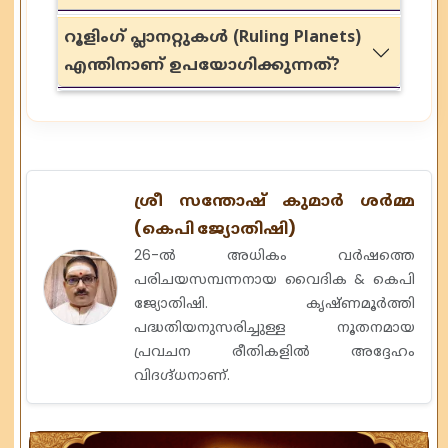
റൂളിംഗ് പ്ലാനറ്റുകൾ (Ruling Planets)
എന്തിനാണ് ഉപയോഗിക്കുന്നത്?
ശ്രീ സന്തോഷ് കുമാർ ശർമ്മ
(കെപി ജ്യോതിഷി)
26-ൽ അധികം വർഷത്തെ
പരിചയസമ്പന്നനായ വൈദിക & കെപി
ജ്യോതിഷി. കൃഷ്ണമൂർത്തി
പദ്ധതിയനുസരിച്ചുള്ള നൂതനമായ
പ്രവചന രീതികളിൽ അദ്ദേഹം
വിദഗ്ദ്ധനാണ്.