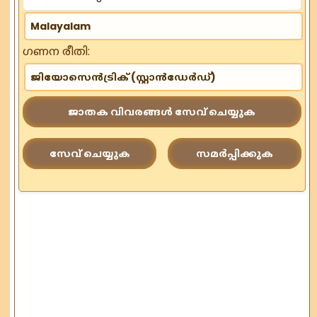
ഗണന രീതി:
ജാതക വിവരങ്ങൾ സേവ് ചെയ്യുക
സേവ് ചെയ്യുക
സമർപ്പിക്കുക