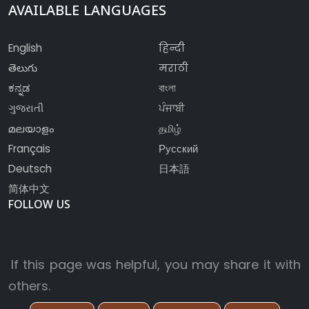
AVAILABLE LANGUAGES
English
हिन्दी
తెలుగు
मराठी
ಕನ್ನಡ
বাংলা
ગુજરાતી
ਪੰਜਾਬੀ
മലയാളം
தமிழ்
Français
Русский
Deutsch
日本語
简体中文
FOLLOW US
If this page was helpful, you may share it with
others.