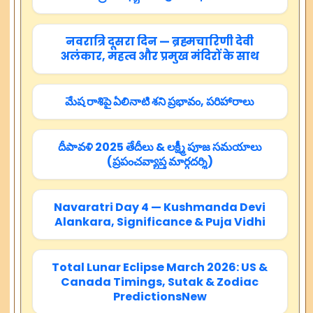
नवरात्रि दूसरा दिन — ब्रह्मचारिणी देवी
अलंकार, महत्व और प्रमुख मंदिरों के साथ
మేష రాశిపై ఏలినాటి శని ప్రభావం, పరిహారాలు
దీపావళి 2025 తేదీలు & లక్ష్మీ పూజ సమయాలు
(ప్రపంచవ్యాప్త మార్గదర్శి)
Navaratri Day 4 — Kushmanda Devi
Alankara, Significance & Puja Vidhi
Total Lunar Eclipse March 2026: US &
Canada Timings, Sutak & Zodiac
PredictionsNew