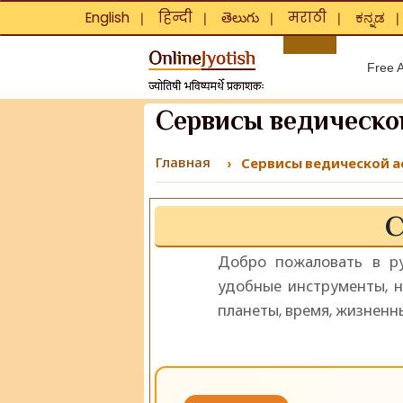
English
हिन्दी
తెలుగు
मराठी
ಕನ್ನಡ
❘
❘
❘
❘
Free A
Сервисы ведическо
Главная
Сервисы ведической а
С
Добро пожаловать в ру
удобные инструменты, н
планеты, время, жизненн