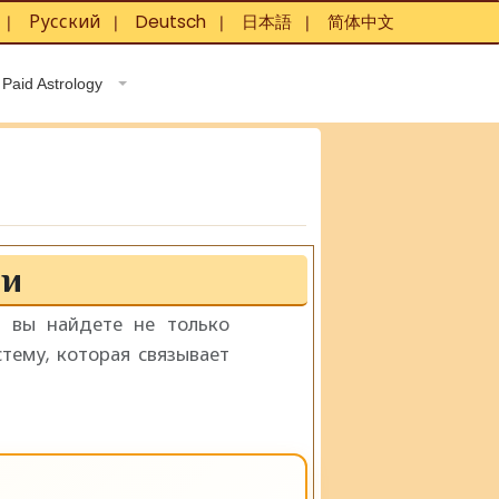
Русский
Deutsch
日本語
简体中文
❘
❘
❘
❘
Paid Astrology
ии
ь вы найдете не только
тему, которая связывает