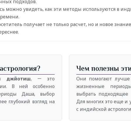
ычных подходов.
сь можно увидеть, как эти методы используются в ин
времени.
сетитель получает не только расчет, но и новое знание
ереснее.
 астрология?
Чем полезны эт
или
джйотиш
, — это
Они помогают лучше 
ии. В ней особенно
жизненные периоды
ериоды Даша, выбор
выбрать подходящее 
ее глубокий взгляд на
Для многих это еще и
с индийской астролог