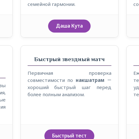
семейной гармонии.
со
Даша Кута
Быстрый звездный матч
Первичная проверка
Е
совместимости по
накшатрам
—
т
квы
хороший быстрый шаг перед
у
я,
более полным анализом.
те
ые
ия
Быстрый тест