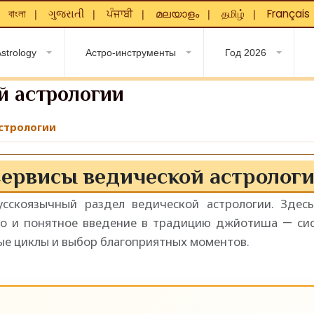
বাংলা
ગુજરાતી
ਪੰਜਾਬੀ
മലയാളം
தமிழ்
Français
❘
❘
❘
❘
❘
❘
strology
Астро-инструменты
Год 2026
й астрологии
стрологии
ервисы ведической астролог
сскоязычный раздел ведической астрологии. Здес
о и понятное введение в традицию джйотиша — сис
ые циклы и выбор благоприятных моментов.