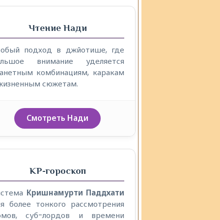
Чтение Нади
собый подход в джйотише, где
ольшое внимание уделяется
ланетным комбинациям, каракам
жизненным сюжетам.
Смотреть Нади
KP-гороскоп
истема
Кришнамурти Паддхати
ля более тонкого рассмотрения
омов, суб-лордов и времени