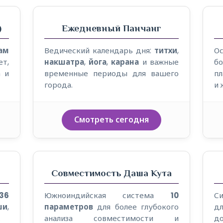
)
Ежедневный Панчанг
ам
Ведический календарь дня:
титхи
,
О
т,
накшатра
,
йога
,
карана
и важные
б
 и
временные периоды для вашего
п
города.
и 
Смотреть сегодня
Совместимость Даша Кута
36
Южноиндийская система
10
С
ши
,
параметров
для более глубокого
д
.
анализа совместимости и
д