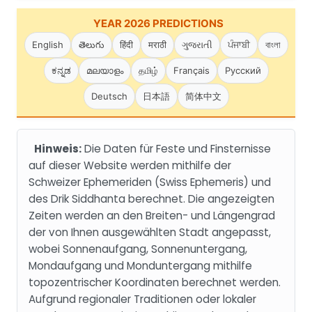
YEAR 2026 PREDICTIONS
English
తెలుగు
हिंदी
मराठी
ગુજરાતી
ਪੰਜਾਬੀ
বাংলা
ಕನ್ನಡ
മലയാളം
தமிழ்
Français
Русский
Deutsch
日本語
简体中文
Hinweis:
Die Daten für Feste und Finsternisse
auf dieser Website werden mithilfe der
Schweizer Ephemeriden (Swiss Ephemeris) und
des Drik Siddhanta berechnet. Die angezeigten
Zeiten werden an den Breiten- und Längengrad
der von Ihnen ausgewählten Stadt angepasst,
wobei Sonnenaufgang, Sonnenuntergang,
Mondaufgang und Monduntergang mithilfe
topozentrischer Koordinaten berechnet werden.
Aufgrund regionaler Traditionen oder lokaler