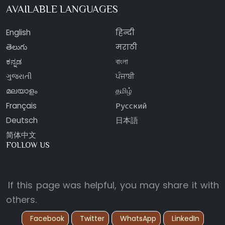
AVAILABLE LANGUAGES
English
हिन्दी
తెలుగు
मराठी
ಕನ್ನಡ
বাংলা
ગુજરાતી
ਪੰਜਾਬੀ
മലയാളം
தமிழ்
Français
Русский
Deutsch
日本語
简体中文
FOLLOW US
If this page was helpful, you may share it with
others.
Facebook
Twitter
WhatsApp
LinkedIn