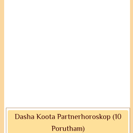
Dasha Koota Partnerhoroskop (10
Porutham)