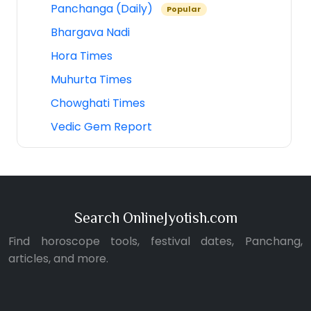
Panchanga (Daily)
Popular
Bhargava Nadi
Hora Times
Muhurta Times
Chowghati Times
Vedic Gem Report
Search OnlineJyotish.com
Find horoscope tools, festival dates, Panchang,
articles, and more.