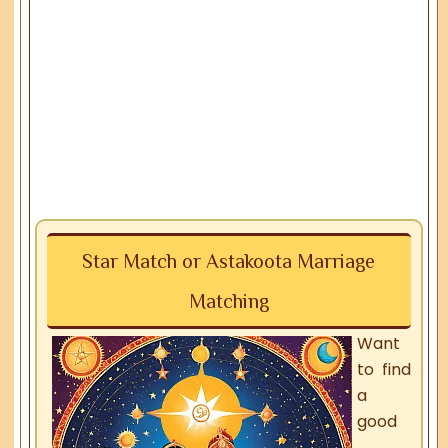
Star Match or Astakoota Marriage
Matching
Want
to find
a
good