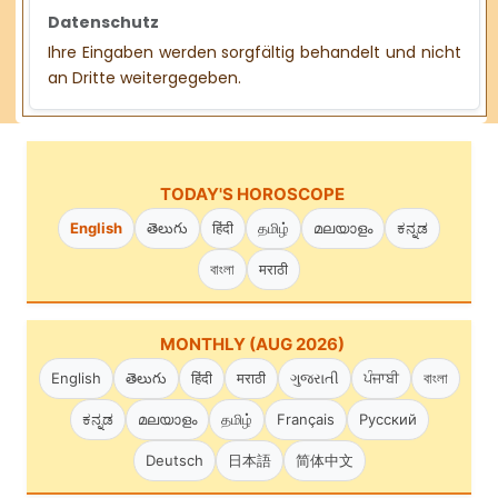
Datenschutz
Ihre Eingaben werden sorgfältig behandelt und nicht
an Dritte weitergegeben.
TODAY'S HOROSCOPE
English
తెలుగు
हिंदी
தமிழ்
മലയാളം
ಕನ್ನಡ
বাংলা
मराठी
MONTHLY (AUG 2026)
English
తెలుగు
हिंदी
मराठी
ગુજરાતી
ਪੰਜਾਬੀ
বাংলা
ಕನ್ನಡ
മലയാളം
தமிழ்
Français
Русский
Deutsch
日本語
简体中文