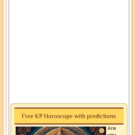
Free KP Horoscope with predictions
Are
you