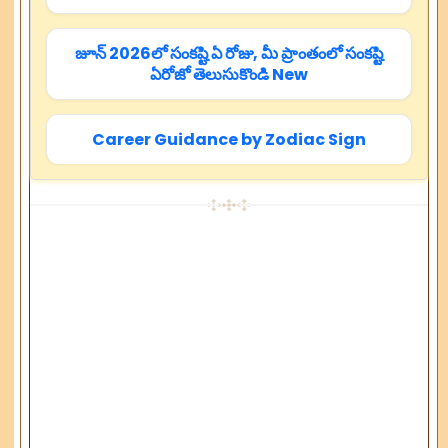
జూన్ 2026లో సంకష్టి ఏ రోజు, మీ ప్రాంతంలో సంకష్టి
ఏరోజో తెలుసుకొండి New
Career Guidance by Zodiac Sign