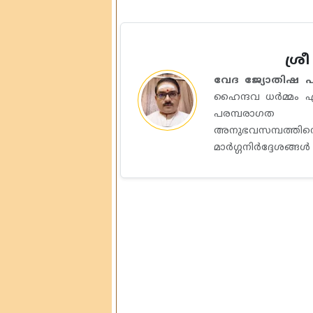
ശ്ര
വേദ ജ്യോതിഷ 
ഹൈന്ദവ ധർമ്മം എ
പരമ്പരാഗത ജ
അനുഭവസമ്പത്ത
മാർഗ്ഗനിർദ്ദേശങ്ങൾ