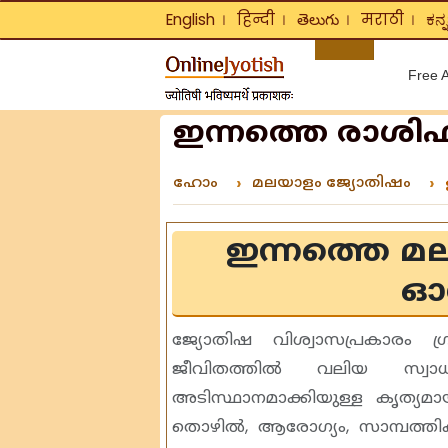
English
हिन्दी
తెలుగు
मराठी
ಕನ್
❘
❘
❘
❘
Free A
ഇന്നത്തെ രാശിഫലം
ഹോം
മലയാളം ജ്യോതിഷം
ഇന്നത്തെ മ
ഓഗസ
ജ്യോതിഷ വിശ്വാസപ്രകാരം ഗ
ജീവിതത്തിൽ വലിയ സ്വാധ
അടിസ്ഥാനമാക്കിയുള്ള കൃത്യമാ
തൊഴിൽ, ആരോഗ്യം, സാമ്പത്തിക