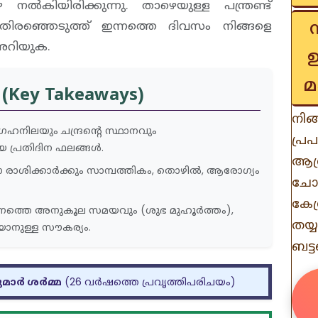
നൽകിയിരിക്കുന്നു. താഴെയുള്ള പന്ത്രണ്ട്
ിരഞ്ഞെടുത്ത് ഇന്നത്തെ ദിവസം നിങ്ങളെ
 അറിയുക.
മ
Key Takeaways)
നിങ
്രഹനിലയും ചന്ദ്രന്റെ സ്ഥാനവും
പ്
യ പ്രതിദിന ഫലങ്ങൾ.
ആഗ്
ാശിക്കാർക്കും സാമ്പത്തികം, തൊഴിൽ, ആരോഗ്യം
ചോ
കേ
്നത്തെ അനുകൂല സമയവും (ശുഭ മുഹൂർത്തം),
തയ്
യാനുള്ള സൗകര്യം.
ബട്
ുമാർ ശർമ്മ
(26 വർഷത്തെ പ്രവൃത്തിപരിചയം)