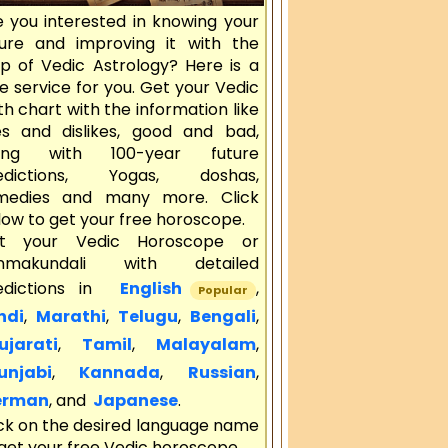
e you interested in knowing your
ture and improving it with the
lp of Vedic Astrology? Here is a
e service for you. Get your Vedic
th chart with the information like
kes and dislikes, good and bad,
ong with 100-year future
edictions, Yogas, doshas,
medies and many more. Click
ow to get your free horoscope.
t your Vedic Horoscope or
nmakundali with detailed
edictions in
English
,
Popular
ndi
,
Marathi
,
Telugu
,
Bengali
,
jarati
,
Tamil
,
Malayalam
,
njabi
,
Kannada
,
Russian
,
rman
, and
Japanese
.
ick on the desired language name
get your free Vedic horoscope.