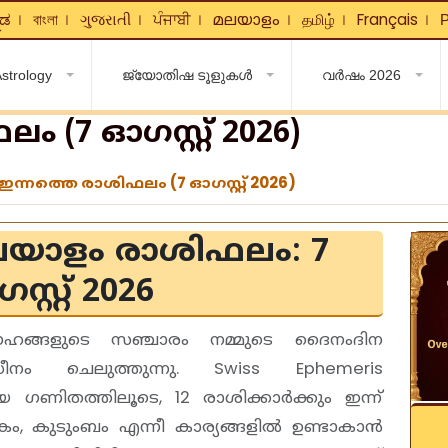
ನಡ
বাংলা
ગુજરાતી
ਪੰਜਾਬੀ
മലയാളം
தமிழ்
Français
Р
❘
❘
❘
❘
❘
❘
❘
strology
ജ്യോതിഷ ടൂളുകൾ
വർഷം 2026
 (7 ഓഗസ്റ്റ് 2026)
ഇന്നത്തെ രാശിഫലം (7 ഓഗസ്റ്റ് 2026)
ലയാളം രാശിഫലം: 7
്റ്റ് 2026
്രഹങ്ങളുടെ സഞ്ചാരം നമ്മുടെ ദൈനംദിന
ീനം ചെലുത്തുന്നു.
Swiss Ephemeris
യ ഗണിതത്തിലൂടെ, 12 രാശിക്കാർക്കും ഇന്ന്
ം, കുടുംബം എന്നീ കാര്യങ്ങളിൽ ഉണ്ടാകാൻ