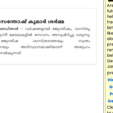
Ar
fu
he
ീ സന്തോഷ് കുമാർ ശർമ്മ
fre
bir
പണ്ഡിതൻ
- വർഷങ്ങളായി ജ്യോതിഷം, വാസ്തു,
li
ന്നീ മേഖലകളിൽ സേവനം അനുഷ്ഠിച്ചു വരുന്നു.
al
്യോതിഷ ശാസ്ത്രത്തെയും സ്വന്തം
pr
ിനെയും അടിസ്ഥാനമാക്കിയാണ് അദ്ദേഹം
re
 നൽകുന്നത്.
bel
Ge
Ja
pr
Hi
Gu
Pu
Ge
Cl
to 