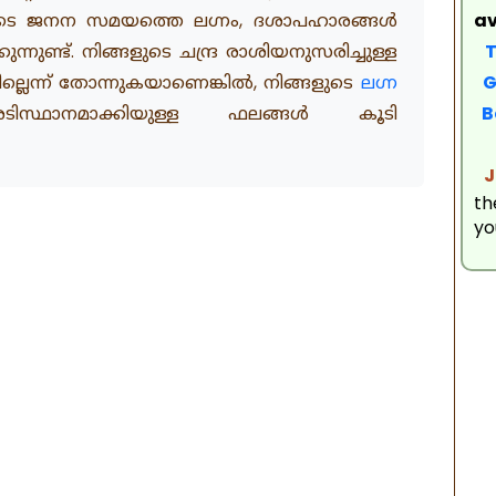
a
ങളുടെ ജനന സമയത്തെ ലഗ്നം, ദശാപഹാരങ്ങൾ
T
്നുണ്ട്. നിങ്ങളുടെ ചന്ദ്ര രാശിയനുസരിച്ചുള്ള
Gu
ല്ലെന്ന് തോന്നുകയാണെങ്കിൽ, നിങ്ങളുടെ
ലഗ്ന
B
്ഥാനമാക്കിയുള്ള ഫലങ്ങൾ കൂടി
R
J
th
yo