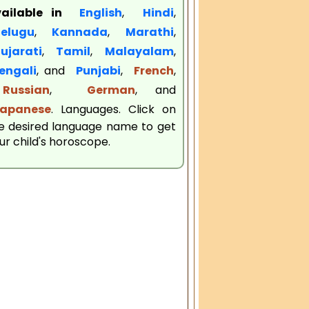
vailable in
English
,
Hindi
,
elugu
,
Kannada
,
Marathi
,
jarati
,
Tamil
,
Malayalam
,
engali
, and
Punjabi
,
French
,
ussian
,
German
, and
apanese
. Languages. Click on
e desired language name to get
ur child's horoscope.