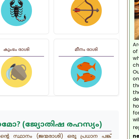
Ar
കുംഭം രാശി
മീനം രാശി
of
wh
ch
Ou
on
th
th
de
ho
fo
wi
ാമോ? (ജ്യോതിഷ രഹസ്യം)
re
ne
രന്റെ സ്ഥാനം (ജന്മരാശി) ഒരു പ്രധാന പങ്ക്