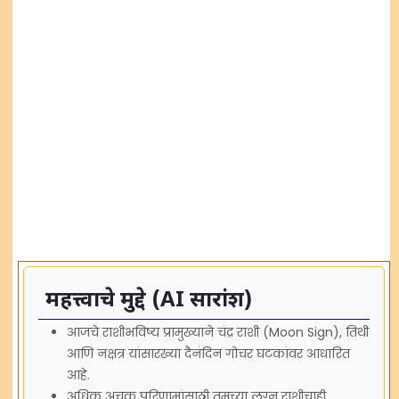
महत्त्वाचे मुद्दे (AI सारांश)
आजचे राशीभविष्य प्रामुख्याने चंद्र राशी (Moon Sign), तिथी
आणि नक्षत्र यांसारख्या दैनंदिन गोचर घटकांवर आधारित
आहे.
अधिक अचूक परिणामांसाठी तुमच्या लग्न राशीचाही