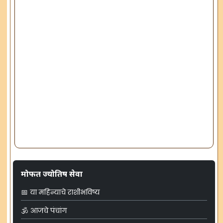
मोफत ज्योतिष सेवा
📅 या महिन्याचे राशीभविष्य
🕉️ आजचे पंचांग