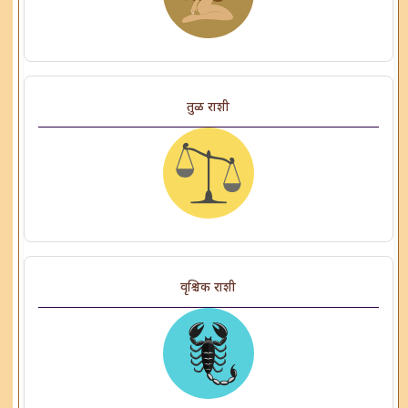
तुळ राशी
वृश्चिक राशी