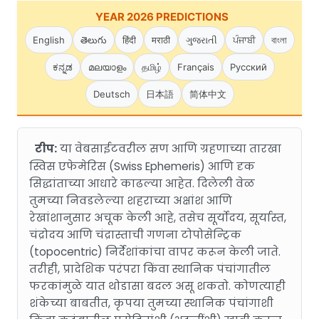
YEAR 2026 PREDICTIONS
English
తెలుగు
हिंदी
मराठी
ગુજરાતી
ਪੰਜਾਬੀ
বাংলা
ಕನ್ನಡ
മലയാളം
தமிழ்
Français
Русский
Deutsch
日本語
简体中文
टीप:
या वेबसाईटवरील सण आणि ग्रहणाच्या तारखा
स्विस एफेमेरिस (Swiss Ephemeris) आणि दृक
सिद्धांताच्या आधारे काढल्या आहेत. दिलेली वेळ
तुमच्या निवडलेल्या शहराच्या अक्षांश आणि
रेखांशानुसार अचूक केली आहे, तसेच सूर्योदय, सूर्यास्त,
चंद्रोदय आणि चंद्रास्ताची गणना टोपोसेन्ट्रिक
(topocentric) निर्देशांकांचा वापर करून केली जाते.
तरीही, प्रादेशिक परंपरा किंवा स्थानिक पंचांगातील
फरकांमुळे यात थोडासा बदल असू शकतो. कोणत्याही
शंकेच्या बाबतीत, कृपया तुमच्या स्थानिक पंचांगाशी