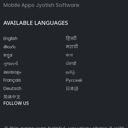
Mobile Apps
Jyotish Software
AVAILABLE LANGUAGES
English
हिन्दी
తెలుగు
मराठी
ಕನ್ನಡ
বাংলা
ગુજરાતી
ਪੰਜਾਬੀ
മലയാളം
தமிழ்
Français
Русский
Deutsch
日本語
简体中文
FOLLOW US