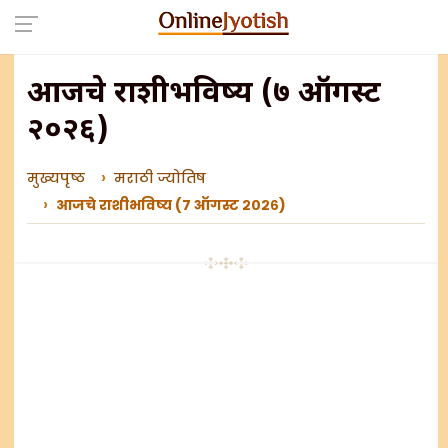
आजचे राशीभविष्य (७ ऑगस्ट
२०२६)
मुख्यपृष्ठ
मराठी ज्योतिष
आजचे राशीभविष्य (७ ऑगस्ट २०२६)