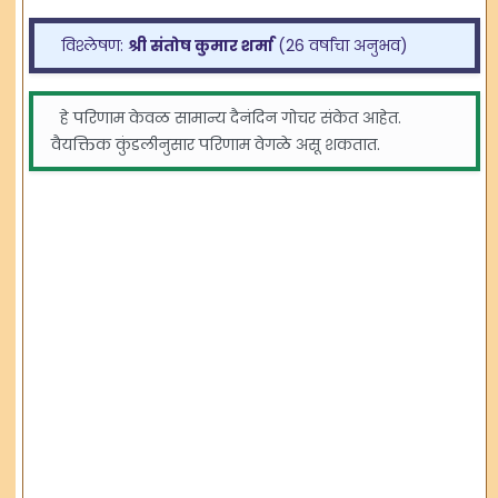
विश्लेषण:
श्री संतोष कुमार शर्मा
(26 वर्षांचा अनुभव)
हे परिणाम केवळ सामान्य दैनंदिन गोचर संकेत आहेत.
वैयक्तिक कुंडलीनुसार परिणाम वेगळे असू शकतात.