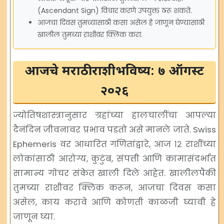
(Ascendant Sign) विचार करणे उपयुक्त ठरू शकते.
आजचा दिवस तुमच्यासाठी कसा असेल हे जाणून घेण्यासाठी
खालील तुमच्या राशीवर क्लिक करा.
आजचे मराठी राशीभविष्य: ७ ऑगस्ट
२०२६
ज्योतिषशास्त्रानुसार ग्रहांच्या हालचालींचा आपल्या
दैनंदिन जीवनावर प्रभाव पडतो असे मानले जाते.
Swiss
Ephemeris
वर आधारित गणितांद्वारे, आज १२ राशींच्या
लोकांसाठी आरोग्य, कुटुंब, संपत्ती आणि कामासंदर्भात
सामान्य गोचर संकेत खाली दिले आहेत. खालीलपैकी
तुमच्या राशीवर क्लिक करून, आजचा दिवस कसा
असेल, काय करावे आणि कोणती काळजी घ्यावी हे
जाणून घ्या.