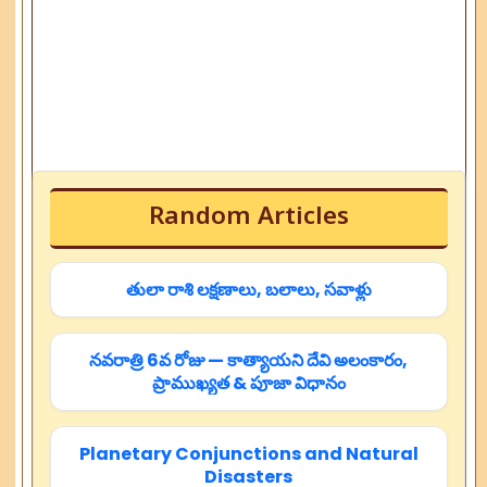
Random Articles
తులా రాశి లక్షణాలు, బలాలు, సవాళ్లు
నవరాత్రి 6వ రోజు — కాత్యాయని దేవి అలంకారం,
ప్రాముఖ్యత & పూజా విధానం
Planetary Conjunctions and Natural
Disasters