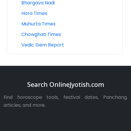
Bhargava Nadi
Hora Times
Muhurta Times
Chowghati Times
Vedic Gem Report
Search OnlineJyotish.com
Find horoscope tools, festival dates, Panchang,
articles, and more.