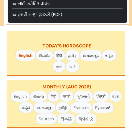
📜 नाडी ज्योतिष वाचन
📜 तुमची संपूर्ण कुंडली (PDF)
TODAY'S HOROSCOPE
English
తెలుగు
हिंदी
தமிழ்
മലയാളം
ಕನ್ನಡ
বাংলা
मराठी
MONTHLY (AUG 2026)
English
తెలుగు
हिंदी
मराठी
ગુજરાતી
ਪੰਜਾਬੀ
বাংলা
ಕನ್ನಡ
മലയാളം
தமிழ்
Français
Русский
Deutsch
日本語
简体中文