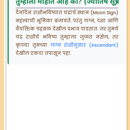
तुम्हाला माहीत आहे का? (ज्योतिष सूत्र)
दैनंदिन राशीभविष्यात चंद्राचे स्थान (Moon Sign)
महत्त्वाची भूमिका बजावते. परंतु लग्न, दशा आणि
वैयक्तिक ग्रहबळ देखील प्रभाव पाडतात. जर तुमचे
चंद्र राशीचे भविष्य तुम्हाला जुळत नसेल, तर
कृपया तुमच्या
लग्न राशीनुसार (Ascendant)
देखील एकदा तपासून पहा.