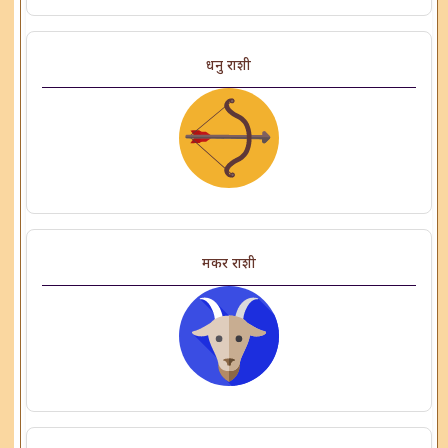
धनु राशी
मकर राशी