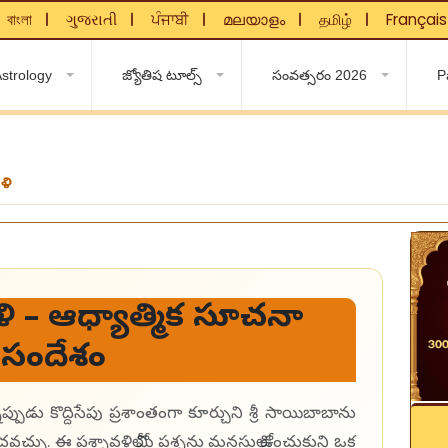
বাংলা
ગુજરાતી
ਪੰਜਾਬੀ
മലയാളം
தமிழ்
Français
❘
❘
❘
❘
❘
strology
జ్యోతిష టూల్స్
సంవత్సరం 2026
P
వళి
నావళి – ఆధ్యాత్మిక సూచనా
సందేశం
డు కొద్దిసేపు ప్రశాంతంగా కూర్చుని శ్రీ సాయిబాబాను
చ్చు. ఈ ప్రశ్నావళిలో మీ ప్రశ్నను మనసులో ఉంచుకుని ఒక