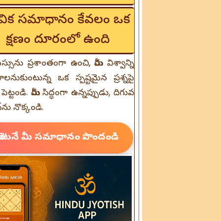
 దైవిక సమాధానం కేవలం ఒక
క్షణం దూరంలో ఉంది
స్సును ప్రశాంతంగా ఉంచి, మీరు విశ్వాన్ని
లనుకుంటున్న ఒక స్పష్టమైన ప్రశ్నపై
ి పెట్టండి. మీరు సిద్ధంగా ఉన్నప్పుడు, దిగువ
ను నొక్కండి.
వెంటనే మీ సమాధానం పొందండి