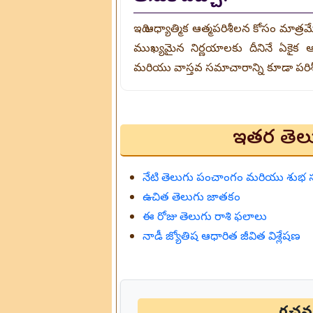
ఇది ఆధ్యాత్మిక ఆత్మపరిశీలన కోసం మాత్ర
ముఖ్యమైన నిర్ణయాలకు దీనినే ఏకైక ఆ
మరియు వాస్తవ సమాచారాన్ని కూడా పరిశ
ఇతర తెలు
నేటి తెలుగు పంచాంగం మరియు శు
ఉచిత తెలుగు జాతకం
ఈ రోజు తెలుగు రాశి ఫలాలు
నాడీ జ్యోతిష ఆధారిత జీవిత విశ్లేషణ