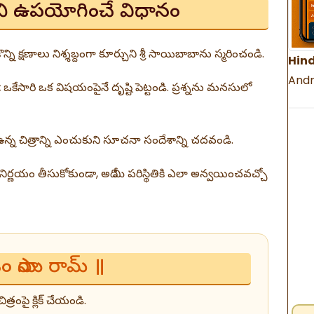
వళిని ఉపయోగించే విధానం
ొన్ని క్షణాలు నిశ్శబ్దంగా కూర్చుని శ్రీ సాయిబాబాను స్మరించండి.
Hind
Andr
:
ఒకేసారి ఒక విషయంపైనే దృష్టి పెట్టండి. ప్రశ్నను మనసులో
న్న చిత్రాన్ని ఎంచుకుని సూచనా సందేశాన్ని చదవండి.
నిర్ణయం తీసుకోకుండా, అది మీ పరిస్థితికి ఎలా అన్వయించవచ్చో
ం సాయి రామ్ ॥
రంపై క్లిక్ చేయండి.