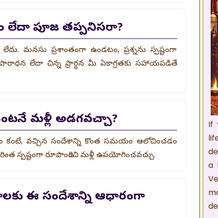
ానం లేదా పూజ తప్పనిసరా?
ేదు. మనసు ప్రశాంతంగా ఉండటం, ప్రశ్నను స్పష్టంగా
ారాధన లేదా చిన్న ప్రార్థన మీ ఏకాగ్రతకు సహాయపడితే
ెంటనే మళ్లీ అడగవచ్చా?
If
li
గడం కంటే, వచ్చిన సందేశాన్ని కొంత సమయం ఆలోచించడం
de
ింత స్పష్టంగా రూపొందించి మళ్లీ ఉపయోగించవచ్చు.
a 
Ve
ma
ాలకు ఈ సందేశాన్ని ఆధారంగా
de