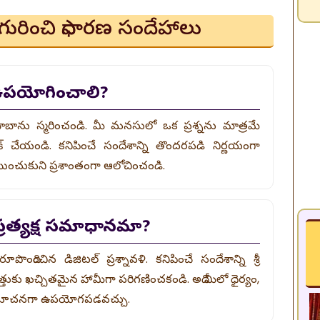
ావళి గురించి సాధారణ సందేహాలు
లా ఉపయోగించాలి?
 సాయిబాబాను స్మరించండి. మీ మనసులో ఒక ప్రశ్నను మాత్రమే
లిక్ చేయండి. కనిపించే సందేశాన్ని తొందరపడి నిర్ణయంగా
న్వయించుకుని ప్రశాంతంగా ఆలోచించండి.
 ప్రత్యక్ష సమాధానమా?
ొందించిన డిజిటల్ ప్రశ్నావళి. కనిపించే సందేశాన్ని శ్రీ
యత్తుకు ఖచ్చితమైన హామీగా పరిగణించకండి. అది మీలో ధైర్యం,
మిక సూచనగా ఉపయోగపడవచ్చు.