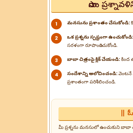
సాయి ప్రశ్నా
మనసును ప్రశాంతం చేసుకోండి:
క
ఒక ప్రశ్నను స్పష్టంగా ఉంచుకోండి
సరళంగా రూపొందించుకోండి.
బాబా చిత్రంపై క్లిక్ చేయండి:
కింద ఉ
సందేశాన్ని ఆలోచించండి:
వెంటనే 
ప్రశాంతంగా పరిశీలించండి.
॥ ఓ
మీ ప్రశ్నను మనసులో ఉంచుకుని బాబా చిత్