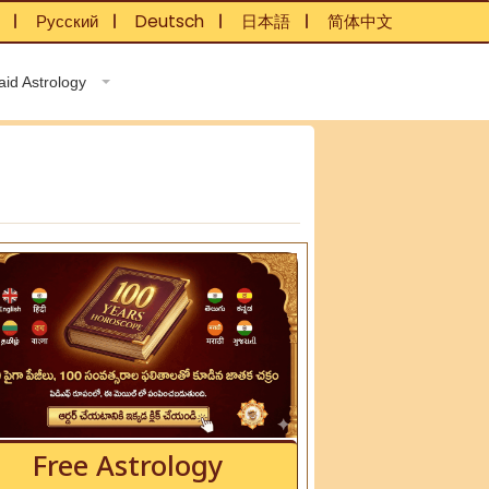
Русский
Deutsch
日本語
简体中文
❘
❘
❘
❘
aid Astrology
Free Astrology