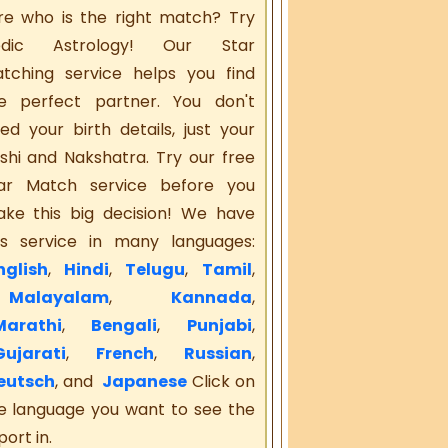
re who is the right match? Try
edic Astrology! Our Star
tching service helps you find
e perfect partner. You don't
ed your birth details, just your
shi and Nakshatra. Try our free
ar Match service before you
ke this big decision! We have
is service in many languages:
glish
,
Hindi
,
Telugu
,
Tamil
,
alayalam
,
Kannada
,
arathi
,
Bengali
,
Punjabi
,
ujarati
,
French
,
Russian
,
eutsch
, and
Japanese
Click on
e language you want to see the
port in.