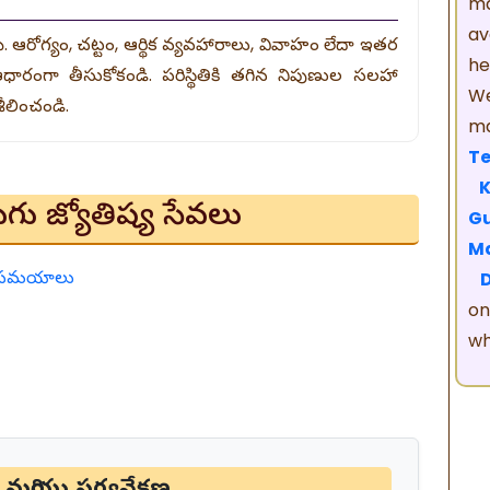
m
av
మే. ఆరోగ్యం, చట్టం, ఆర్థిక వ్యవహారాలు, వివాహం లేదా ఇతర
he
ధారంగా తీసుకోకండి. పరిస్థితికి తగిన నిపుణుల సలహా
We
ీలించండి.
ma
Te
గు జ్యోతిష్య సేవలు
Gu
M
భ సమయాలు
on
wh