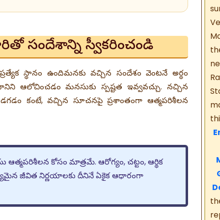
su
V
Ma
ితో సందేశాన్ని స్వీకరించండి
th
ne
ి ప్రత్యేక స్థానం ఉంది. మనకు వచ్చిన సందేశం వెంటనే అర్థం
Ra
ిని ఆలోచించడం మనసుకు స్పష్టత ఇవ్వవచ్చు. నచ్చిన
St
అడగడం కంటే, వచ్చిన సూచనపై ప్రశాంతంగా ఆత్మపరిశీలన
ma
th
En
M
M
యు ఆత్మపరిశీలన కోసం మాత్రమే. ఆరోగ్యం, చట్టం, ఆర్థిక
G
ైన జీవిత నిర్ణయాలకు దీనినే ఏకైక ఆధారంగా
D
th
re