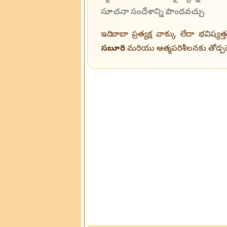
సూచనా సందేశాన్ని పొందవచ్చు.
ఇది బాబా ప్రత్యక్ష వాక్కు లేదా భవిష్
సబూరి
మరియు ఆత్మపరిశీలనకు తోడ్పడే ఆ