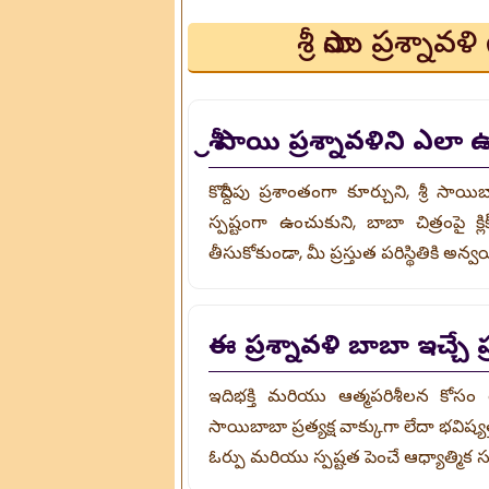
శ్రీ సాయి ప్రశ్న
శ్రీ సాయి ప్రశ్నావళిని ఎ
కొద్దిసేపు ప్రశాంతంగా కూర్చుని, శ్రీ
స్పష్టంగా ఉంచుకుని, బాబా చిత్రంపై క్
తీసుకోకుండా, మీ ప్రస్తుత పరిస్థితికి అ
ఈ ప్రశ్నావళి బాబా ఇచ్చే
ఇది భక్తి మరియు ఆత్మపరిశీలన కోసం రూప
సాయిబాబా ప్రత్యక్ష వాక్కుగా లేదా భవిష్
ఓర్పు మరియు స్పష్టత పెంచే ఆధ్యాత్