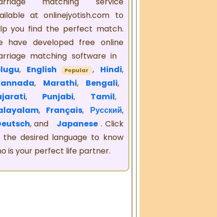
arriage matching service
ailable at onlinejyotish.com to
lp you find the perfect match.
 have developed free online
rriage matching software in
lugu
,
English
,
Hindi
,
Popular
Kannada
,
Marathi
,
Bengali
,
jarati
,
Punjabi
,
Tamil
,
alayalam
,
Français
,
Русский
,
Deutsch
, and
Japanese
. Click
 the desired language to know
o is your perfect life partner.