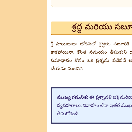
శ్రద్ధ మరియు సబూర
శ్రీ సాయిబాబా బోధనల్లో శ్రద్ధకు, సబూరిక
కాకపోయినా, కొంత సమయం తీసుకుని దాన
సమాధానం కోసం ఒకే ప్రశ్నను పదేపదే 
చేయడం మంచిది.
ముఖ్య గమనిక:
ఈ ప్రశ్నావళి భక్తి మరి
వ్యవహారాలు, వివాహం లేదా ఇతర ముఖ్యమ
తీసుకోకండి.