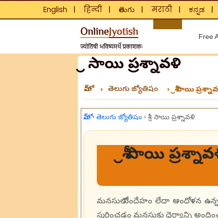
English
हिन्दी
తెలుగు
मराठी
ಕನ್ನಡ
❘
❘
❘
❘
❘
Free A
శ్రీ సాయి ప్రశ్నావళి
హోమ్
తెలుగు జ్యోతిషం
శ్రీ సాయి ప్రశ్నా
హోమ్
›
తెలుగు జ్యోతిషం
›
శ్రీ సాయి ప్రశ్నావళి
శ్రీ సాయి ప్రశ్
మనసులో సందేహం లేదా ఆందోళన ఉన్నప్పు
స్మరించడం మనసుకు ధైర్యాన్ని అందించవ