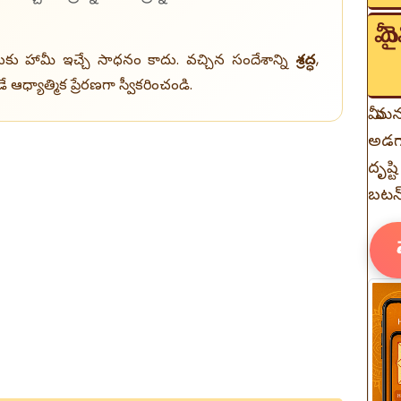
మీ
యత్తుకు హామీ ఇచ్చే సాధనం కాదు. వచ్చిన సందేశాన్ని
శ్రద్ధ
,
ధ్యాత్మిక ప్రేరణగా స్వీకరించండి.
మీ మన
అడగా
దృష్ట
బటన్‌