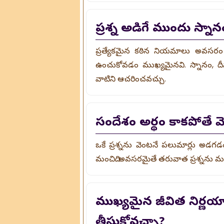
ప్రశ్న అడిగే ముందు స్న
ప్రత్యేకమైన కఠిన నియమాలు అవసరం ల
ఉంచుకోవడం ముఖ్యమైనవి. స్నానం, దీప
వాటిని ఆచరించవచ్చు.
సందేశం అర్థం కాకపోతే వ
ఒకే ప్రశ్నను వెంటనే పలుమార్లు అడ
మంచిది. అవసరమైతే తరువాత ప్రశ్నను మర
ముఖ్యమైన జీవిత నిర్ణయ
తీసుకోవచ్చా?