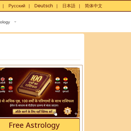
Русский
Deutsch
日本語
简体中文
❘
❘
❘
❘
rology
Free Astrology