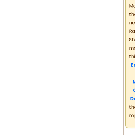
Ma
th
ne
Ra
St
ma
th
En
M
M
G
D
th
re