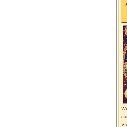
Wa
su
V