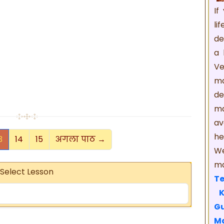
If
li
de
a 
Ve
ma
de
m
av
he
3
14
15
अगला पाठ →
We
ma
Select Lesson
Te
Gu
M