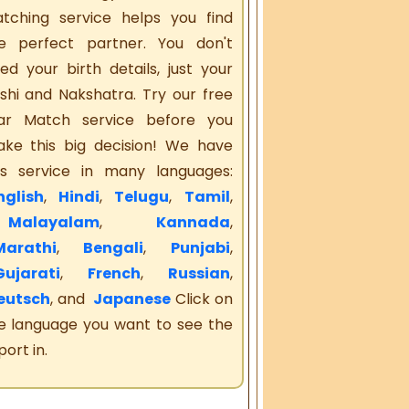
tching service helps you find
e perfect partner. You don't
ed your birth details, just your
shi and Nakshatra. Try our free
ar Match service before you
ke this big decision! We have
is service in many languages:
glish
,
Hindi
,
Telugu
,
Tamil
,
alayalam
,
Kannada
,
arathi
,
Bengali
,
Punjabi
,
ujarati
,
French
,
Russian
,
eutsch
, and
Japanese
Click on
e language you want to see the
port in.