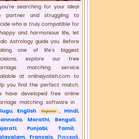
 you're searching for your ideal
fe partner and struggling to
cide who is truly compatible for
happy and harmonious life, let
dic Astrology guide you. Before
king one of life's biggest
cisions, explore our free
arriage matching service
ailable at onlinejyotish.com to
lp you find the perfect match.
 have developed free online
rriage matching software in
lugu
,
English
,
Hindi
,
Popular
Kannada
,
Marathi
,
Bengali
,
jarati
,
Punjabi
,
Tamil
,
alayalam
,
Français
,
Русский
,