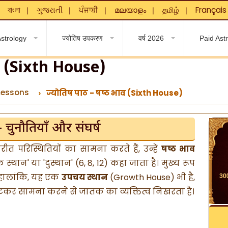
বাংলা
ગુજરાતી
ਪੰਜਾਬੀ
മലയാളം
தமிழ்
Français
❘
❘
❘
❘
❘
❘
strology
ज्योतिष उपकरण
वर्ष 2026
Paid Ast
ाव (Sixth House)
Lessons
ज्योतिष पाठ - षष्ठ भाव (Sixth House)
- चुनौतियाँ और संघर्ष
त परिस्थितियों का सामना करते हैं, उन्हें
षष्ठ भाव
िक स्थान' या 'दुस्थान' (6, 8, 12) कहा जाता है। मुख्य रूप
 हालांकि, यह एक
उपचय स्थान
(Growth House) भी है,
टकर सामना करने से जातक का व्यक्तित्व निखरता है।