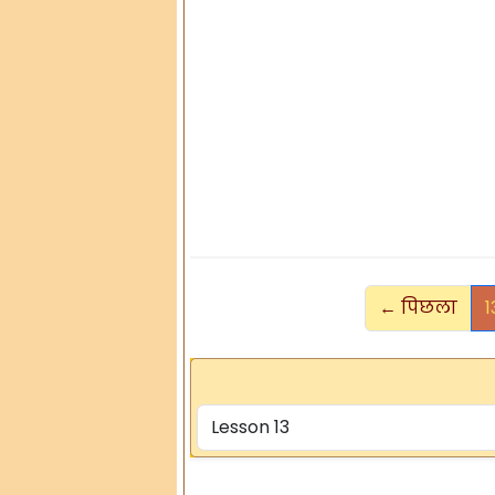
← पिछला
1