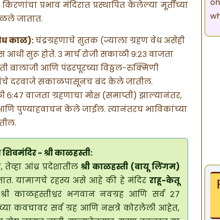
on
रणांचा प्रभाव मंदिरात प्रस्थापित केलेल्या मूर्तींच्या
wh
पाळले जातात.
वेध काळ):
चंद्रग्रहणाचे सुतक (ज्याला ग्रहण वेध असेही
स आधी सुरू होते. ३ मार्च रोजी सकाळी ९:२३ वाजता
पती बालाजी आणि पंढरपूरच्या विठ्ठल-रुक्मिणी
रांचे दरवाजे सकाळपासूनच बंद केले जातील.
 ६:४७ वाजता ग्रहणाचा मोक्ष (समाप्ती) झाल्यानंतर,
रण) आणि पुण्याहवाचन केले जाईल. त्यानंतरच भाविकांच्या
ातील.
शिवमंदिर - श्री काळहस्ती:
तेव्हा आंध्र प्रदेशातील
श्री काळहस्ती (वायू लिंगम)
तात. यामागचे रहस्य असे आहे की हे मंदिर
राहू-केतू
श्री काळहस्तीश्वर भगवान नवग्रह आणि सर्व २७
ांच्या कवचावर सर्व ग्रह आणि नक्षत्रे कोरलेली आहेत,