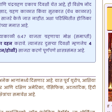
आणि चंद्रग्रहण एकाच दिवशी येत आहे, ही विशेष नोंद
रानुसार, ग्रहण काळात किंवा सुतकात (वेध काळात)
ण साजरे केले जात नाहीत. अशा परिस्थितीत होलिका
ंच्या मनात आहे.
्याकाळी ६:४७ वाजता ग्रहणाचा मोक्ष (समाप्ती)
ा दहन
करावे. त्यानंतर दुसऱ्या दिवशी म्हणजेच
४
ंदन/होळी)
साजरा करणे पूर्णपणे शास्त्रसंमत आहे.
ल अनेक भागांमध्ये दिसणार आहे. यात पूर्व युरोप, आशिया
त्तर आणि दक्षिण अमेरिका, पॅसिफिक, अटलांटिक, हिंदी
ेत्रांचा समावेश आहे.
If