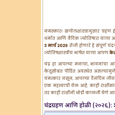
नमस्कार! खगोलशास्त्रानुसार ग्रह
धर्मात आणि वैदिक ज्योतिषात याला अ
३ मार्च २०२६
रोजी होणारे हे संपूर्ण चंद्
ज्योतिषशास्त्रीय भाषेत याला आपण
केत
चंद्र हा आपल्या मनाचा, भावनांचा आ
केतूसोबत पीडित अवस्थेत असल्या
चमत्कार नसून, आपल्या दैनंदिन जी
एक महत्त्वाची वेळ आहे. काही राशीं
तर काही राशींनी थोडी काळजी घेणे 
चंद्रग्रहण आणि होळी (२०२६): शा