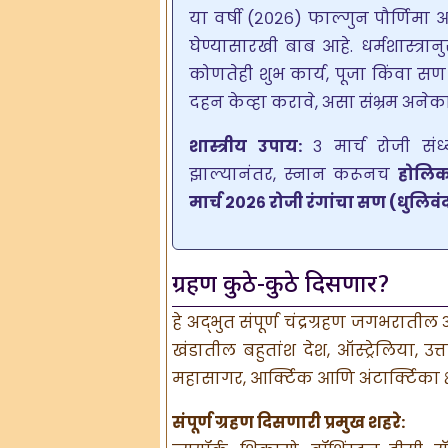
या वर्षी (२०२६) फाल्गुन पौर्णिमा 
घेण्यासारखी बाब आहे. धर्मशास्त्
कोणतेही शुभ कार्य, पूजा किंवा स
दहन केव्हा करावे, असा संभ्रम अनेका
शास्त्रीय उपाय:
३ मार्च रोजी संध
झाल्यानंतर, स्नान करूनच
होलिक
मार्च २०२६ रोजी रंगांचा सण (धुलिव
ग्रहण कुठे-कुठे दिसणार?
हे अद्भुत संपूर्ण चंद्रग्रहण जगभराती
खंडातील बहुतांश देश, ऑस्ट्रेलिया, उ
महासागर, आर्क्टिक आणि अंटार्क्टिका क्ष
संपूर्ण ग्रहण दिसणारी प्रमुख शहरे: