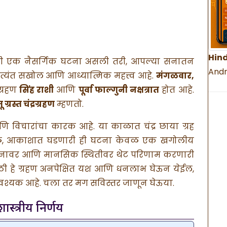
Hind
ण ही एक नैसर्गिक घटना असली तरी, आपल्या सनातन
Andr
त्यंत सखोल आणि आध्यात्मिक महत्त्व आहे.
मंगळवार,
रग्रहण
सिंह राशी
आणि
पूर्वा फाल्गुनी नक्षत्रात
होत आहे.
ू ग्रस्त चंद्रग्रहण
म्हणतो.
णि विचारांचा कारक आहे. या काळात चंद्र छाया ग्रह
मुळे, आकाशात घडणारी ही घटना केवळ एक खगोलीय
वनावर आणि मानसिक स्थितीवर थेट परिणाम करणारी
साठी हे ग्रहण अनपेक्षित यश आणि धनलाभ घेऊन येईल,
आवश्यक आहे. चला तर मग सविस्तर जाणून घेऊया.
स्त्रीय निर्णय