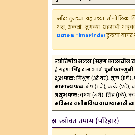
नोंद:
तुमच्या शहराच्या भौगोलिक स्
असू शकतो. तुमच्या शहराची अचू
Date & Time Finder
टूलचा वापर 
ज्योतिषीय सल्ला (ग्रहण काळातील र
हे ग्रहण
सिंह
रास आणि
पूर्वा फाल्गुनी
शुभ फळ:
मिथुन (३रे घर), तूळ (११वे), 
सामान्य फळ:
मेष (५वे), कर्क (२रे), ध
अशुभ फळ:
वृषभ (४थे), सिंह (१ले), क
सविस्तर राशीभविष्य वाचण्यासाठी खाल
शास्त्रोक्त उपाय (परिहार)