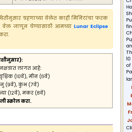
Ch
Ho
S
थितीनुसार ग्रहणाच्या वेळेत काही मिनिटांचा फरक
Pu
क वेळ जाणून घेण्यासाठी आमच्या
Lunar Eclipse
fi
Ch
करा.
Pu
an
Th
10
ाशीनुसार):
of
नक्षत्रात लागत आहे:
P
वृश्चिक (१०वे), मीन (६वे)
l
नु (९वे), कुंभ (७वे)
H
न्या (१२वे), मकर (८वे)
B
ी स्क्रोल करा.
M
F
J
Cl