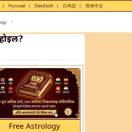
Русский
Deutsch
日本語
简体中文
❘
❘
❘
❘
logy
म होईल?
Free Astrology