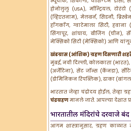
न्यूयॉर्क, शिकागो, वॉशिंग्टन डीसी, सॅ
होनोलुलु (USA), मॉन्ट्रियल, टोरंट
(व्हिएतनाम), मेलबर्न, सिडनी, ब्रिस्बे
हाँगकाँग, ग्वाटेमाला सिटी, हवाना 
सिंगापूर, शांघाय, बीजिंग (चीन),
मेक्सिको सिटी (मेक्सिको) आणि यांगू
खंडग्रास (आंशिक) ग्रहण दिसणारी शहर
मुंबई, नवी दिल्ली, कोलकाता (भारत), 
(अर्जेंटिना), सेंट जॉन्स (कॅनडा), सॅ
(डोमिनिकन रिपब्लिक), ढाका (बांगला
भारतात जेव्हा चंद्रोदय होईल, तेव्हा 
चंद्रग्रहण
मानले जाते. आपल्या देशात प्र
भारतातील मंदिरांचे दरवाजे बंद
आगम शास्त्रानुसार, ग्रहण काळात मं