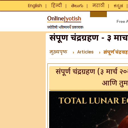
English
हिन्दी
తెలుగు
मराठी
ಕನ್ನಡ
❘
❘
❘
❘
Free A
संपूर्ण चंद्रग्रहण - ३
मुख्यपृष्ठ
Articles
संपूर्ण चंद्
संपूर्ण चंद्रग्रहण (३ मार्
आणि तुमच