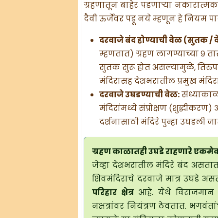
ग्रहणातून बाहेर पडणाऱ्या नकारात्मक कि
दैवी ऊर्जेवर पडू नये म्हणून हे नियम 
दरवाजे बंद होण्याची वेळ (सुतक / 
म्हणतात) ग्रहण लागण्याच्या ९ ता
सुतक सुरू होत असल्यामुळे, तिरु
मंदिरासह देशभरातील प्रमुख मंदि
दरवाजे उघडण्याची वेळ:
संध्याकाळी
मंदिरांमध्ये संप्रोक्षण (शुद्धीक
दर्शनासाठी मंदिरे पुन्हा उघडली ज
ग्रहण काळातही उघडे राहणारे एकमेव 
जेव्हा देशभरातील मंदिरे बंद असतात, 
शिवमंदिराचे दरवाजे मात्र उघडे अस
परिहार क्षेत्र
आहे. येथे विराजमान 
नक्षत्रांवर नियंत्रण ठेवतात. भगवंत