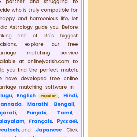
fe partner and struggling to
cide who is truly compatible for
happy and harmonious life, let
dic Astrology guide you. Before
king one of life's biggest
cisions, explore our free
arriage matching service
ailable at onlinejyotish.com to
lp you find the perfect match.
 have developed free online
rriage matching software in
lugu
,
English
,
Hindi
,
Popular
Kannada
,
Marathi
,
Bengali
,
jarati
,
Punjabi
,
Tamil
,
alayalam
,
Français
,
Русский
,
Deutsch
, and
Japanese
. Click