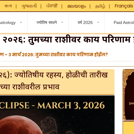
বাংলা
ગુજરાતી
ਪੰਜਾਬੀ
മലയാളം
தமிழ்
Français
❘
❘
❘
❘
❘
❘
strology
ज्योतिष साधने
वर्ष 2026
Paid Astro
 मार्च २०२६: तुमच्या राशीवर काय परिणा
रग्रहण - ३ मार्च २०२६: तुमच्या राशीवर काय परिणाम होईल?
च २०२६): ज्योतिषीय रहस्य, होळीची तारीख
्या राशीवरील प्रभाव