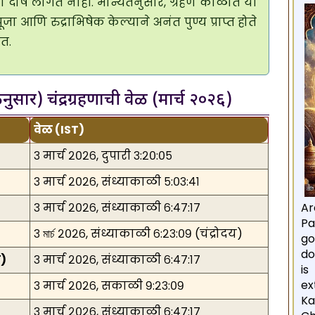
हण दोष लागत नाही. मान्यतेनुसार, ग्रहण काळात या
जा आणि रुद्राभिषेक केल्याने अनंत पुण्य प्राप्त होते
त.
ुसार) चंद्रग्रहणाची वेळ (मार्च २०२६)
वेळ (IST)
३ मार्च २०२६, दुपारी ३:२०:०५
३ मार्च २०२६, संध्याकाळी ५:०३:४१
३ मार्च २०२६, संध्याकाळी ६:४७:१७
Ar
Pa
३ মার্চ २०२६, संध्याकाळी ६:२३:०९ (चंद्रोदय)
go
do
त)
३ मार्च २०२६, संध्याकाळी ६:४७:१७
i
ex
३ मार्च २०२६, सकाळी ९:२३:०९
Ka
३ मार्च २०२६, संध्याकाळी ६:४७:१७