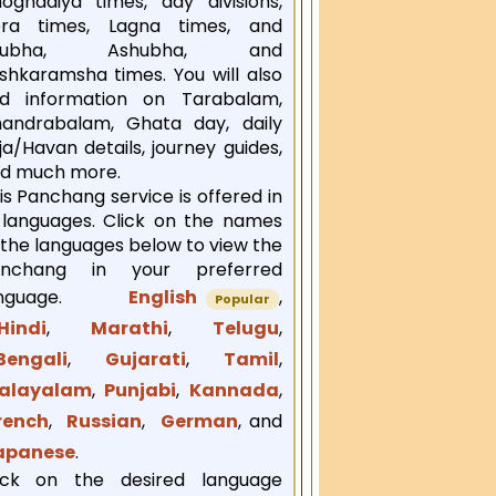
oghadiya times, day divisions,
ra times, Lagna times, and
hubha, Ashubha, and
shkaramsha times. You will also
nd information on Tarabalam,
andrabalam, Ghata day, daily
ja/Havan details, journey guides,
d much more.
is Panchang service is offered in
 languages. Click on the names
 the languages below to view the
anchang in your preferred
anguage.
English
,
Popular
indi
,
Marathi
,
Telugu
,
engali
,
Gujarati
,
Tamil
,
alayalam
,
Punjabi
,
Kannada
,
rench
,
Russian
,
German
, and
apanese
.
ick on the desired language