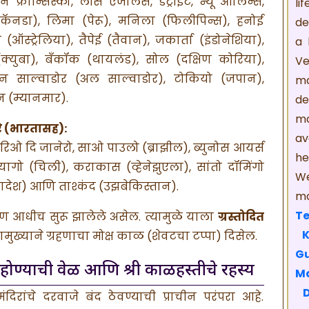
न फ्रान्सिस्को, लॉस एंजेलिस, डेट्रॉईट, न्यू ऑर्लिन्स,
li
ो (कॅनडा), लिमा (पेरू), मनिला (फिलीपिन्स), हनोई
de
न (ऑस्ट्रेलिया), तैपेई (तैवान), जकार्ता (इंडोनेशिया),
a 
(क्युबा), बँकॉक (थायलंड), सोल (दक्षिण कोरिया),
Ve
 सॅन साल्वाडोर (अल साल्वाडोर), टोकियो (जपान),
ma
न (म्यानमार).
de
m
े (भारतासह):
av
रिओ दि जानेरो, साओ पाउलो (ब्राझील), ब्युनोस आयर्स
he
ंटियागो (चिली), कराकास (व्हेनेझुएला), सांतो दॉमिंगो
We
देश) आणि ताश्कंद (उझबेकिस्तान).
ma
Te
ग्रहण आधीच सुरू झालेले असेल. त्यामुळे याला
ग्रस्तोदित
ामुख्याने ग्रहणाचा मोक्ष काळ (शेवटचा टप्पा) दिसेल.
Gu
 होण्याची वेळ आणि श्री काळहस्तीचे रहस्य
M
दिरांचे दरवाजे बंद ठेवण्याची प्राचीन परंपरा आहे.