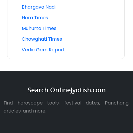
Bhargava Nadi
Hora Times
Muhurta Times
Chowghati Times
Vedic Gem Report
Search OnlineJyotish.com
Find horoscope tools, festival dates, Panchang,
articles, and more.