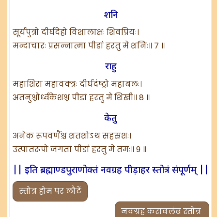
शनि
सूर्यपुत्रो दीर्घदेहो विशालाक्षः शिवप्रियः।
मन्दाचारः प्रसन्नात्मा पीडां हरतु मे शनिः॥ 7 ॥
राहु
महाशिरा महावक्त्रः दीर्घदंष्ट्रो महाबलः।
अतनुश्चोर्ध्वकेशश्च पीडां हरतु मे शिखी॥ 8 ॥
केतु
अनेक रूपवर्णैश्च शतशोऽथ सहस्रशः।
उत्पातरूपो जगतां पीडां हरतु मे तमः॥ 9 ॥
|| इति ब्रह्माण्डपुराणोक्तं नवग्रह पीड़ाहर स्तोत्रं संपूर्णम् ||
स्तोत्र होम पर लौटें
नवग्रह करावलंब स्तोत्र