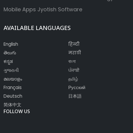
Mobile Apps
Jyotish Software
AVAILABLE LANGUAGES
English
हिन्दी
తెలుగు
मराठी
ಕನ್ನಡ
বাংলা
ગુજરાતી
ਪੰਜਾਬੀ
മലയാളം
தமிழ்
Français
Русский
Deutsch
日本語
简体中文
FOLLOW US