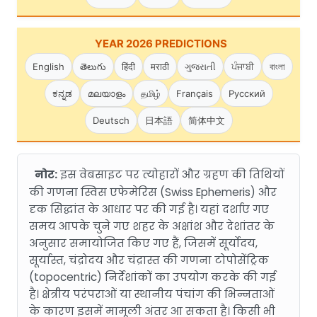
YEAR 2026 PREDICTIONS
English
తెలుగు
हिंदी
मराठी
ગુજરાતી
ਪੰਜਾਬੀ
বাংলা
ಕನ್ನಡ
മലയാളം
தமிழ்
Français
Русский
Deutsch
日本語
简体中文
नोट:
इस वेबसाइट पर त्योहारों और ग्रहण की तिथियों
की गणना स्विस एफेमेरिस (Swiss Ephemeris) और
दृक सिद्धांत के आधार पर की गई है। यहां दर्शाए गए
समय आपके चुने गए शहर के अक्षांश और देशांतर के
अनुसार समायोजित किए गए हैं, जिसमें सूर्योदय,
सूर्यास्त, चंद्रोदय और चंद्रास्त की गणना टोपोसेंट्रिक
(topocentric) निर्देशांकों का उपयोग करके की गई
है। क्षेत्रीय परंपराओं या स्थानीय पंचांग की भिन्नताओं
के कारण इसमें मामूली अंतर आ सकता है। किसी भी