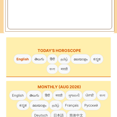
TODAY'S HOROSCOPE
English
తెలుగు
हिंदी
தமிழ்
മലയാളം
ಕನ್ನಡ
বাংলা
मराठी
MONTHLY (AUG 2026)
English
తెలుగు
हिंदी
मराठी
ગુજરાતી
ਪੰਜਾਬੀ
বাংলা
ಕನ್ನಡ
മലയാളം
தமிழ்
Français
Русский
Deutsch
日本語
简体中文