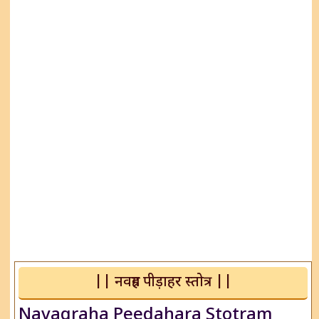
|| नवग्रह पीड़ाहर स्तोत्र ||
Navagraha Peedahara Stotram