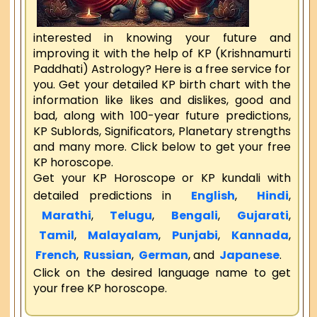
interested in knowing your future and
improving it with the help of KP (Krishnamurti
Paddhati) Astrology? Here is a free service for
you. Get your detailed KP birth chart with the
information like likes and dislikes, good and
bad, along with 100-year future predictions,
KP Sublords, Significators, Planetary strengths
and many more. Click below to get your free
KP horoscope.
Get your KP Horoscope or KP kundali with
detailed predictions in
English
,
Hindi
,
Marathi
,
Telugu
,
Bengali
,
Gujarati
,
Tamil
,
Malayalam
,
Punjabi
,
Kannada
,
French
,
Russian
,
German
, and
Japanese
.
Click on the desired language name to get
your free KP horoscope.