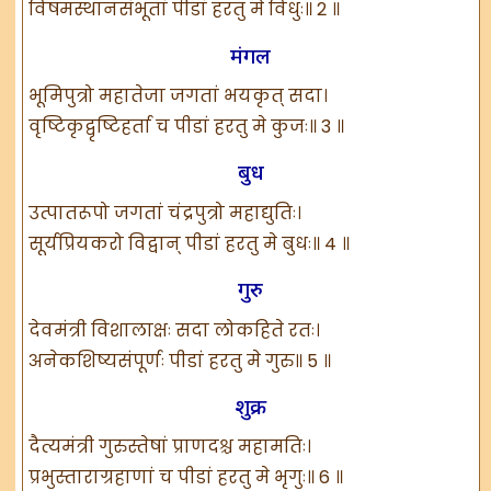
विषमस्थानसंभूतां पीडां हरतु मे विधुः॥ 2 ॥
मंगल
भूमिपुत्रो महातेजा जगतां भयकृत् सदा।
वृष्टिकृद्वृष्टिहर्ता च पीडां हरतु मे कुजः॥ 3 ॥
बुध
उत्पातरूपो जगतां चंद्रपुत्रो महाद्युतिः।
सूर्यप्रियकरो विद्वान् पीडां हरतु मे बुधः॥ 4 ॥
गुरु
देवमंत्री विशालाक्षः सदा लोकहिते रतः।
अनेकशिष्यसंपूर्णः पीडां हरतु मे गुरु॥ 5 ॥
शुक्र
दैत्यमंत्री गुरुस्तेषां प्राणदश्च महामतिः।
प्रभुस्ताराग्रहाणां च पीडां हरतु मे भृगुः॥ 6 ॥