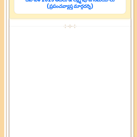
(ప్రపంచవ్యాప్త మార్గదర్శి)