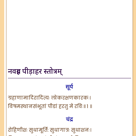
नवग्रह पीड़ाहर स्तोत्रम्
सूर्य
ग्रहाणामादिरादित्यः लोकरक्षणकारकः।
विषमस्थानसंभूतां पीडां हरतु मे रविः॥ 1 ॥
चंद्र
रोहिणीशः सुधामूर्ति: सुधागात्रः सुधाशनः।