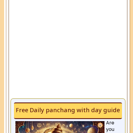
Free Daily panchang with day guide
Are
you