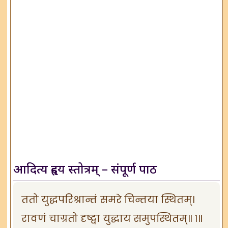
आदित्य हृदय स्तोत्रम् – संपूर्ण पाठ
ततो युद्धपरिश्रान्तं समरे चिन्तया स्थितम्।
रावणं चाग्रतो दृष्ट्वा युद्धाय समुपस्थितम्॥ १॥