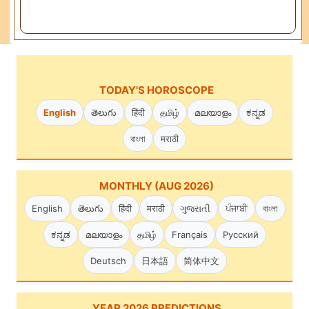
TODAY'S HOROSCOPE
English
తెలుగు
हिंदी
தமிழ்
മലയാളം
ಕನ್ನಡ
বাংলা
मराठी
MONTHLY (AUG 2026)
English
తెలుగు
हिंदी
मराठी
ગુજરાતી
ਪੰਜਾਬੀ
বাংলা
ಕನ್ನಡ
മലയാളം
தமிழ்
Français
Русский
Deutsch
日本語
简体中文
YEAR 2026 PREDICTIONS