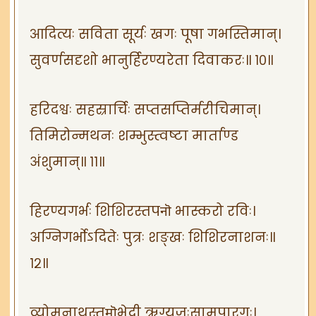
आदित्यः सविता सूर्यः खगः पूषा गभस्तिमान्।
सुवर्णसदृशो भानुर्हिरण्यरेता दिवाकरः॥ १०॥
हरिदश्वः सहस्रार्चिः सप्तसप्तिर्मरीचिमान्।
तिमिरोन्मथनः शम्भुस्त्वष्टा मार्ताण्ड
अंशुमान्॥ ११॥
हिरण्यगर्भः शिशिरस्तपनॊ भास्करो रविः।
अग्निगर्भोऽदितेः पुत्रः शङ्खः शिशिरनाशनः॥
१२॥
व्योमनाथस्तमॊभेदी ऋग्यजुःसामपारगः।