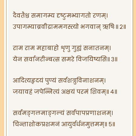
दैवतैश्च समागम्य दृष्टुमभ्यागतो रणम्।
उपागम्याब्रवीद्राममगस्त्यो भगवान् ऋषिः॥ २॥
राम राम महाबाहो शृणु गुह्यं सनातनम्।
येन सर्वानरीन्बत्स समरे विजयिष्यसि॥ ३॥
आदित्यहृदयं पुण्यं सर्वशत्रुविनाशनम्।
जयावहं जपेन्नित्यं अक्षयं परमं शिवम्॥ ४॥
सर्वमङ्गलमाङ्गल्यं सर्वपापप्रणाशनम्।
चिन्ताशोकप्रशमनं आयुर्वर्धनमुत्तमम्॥ ५॥