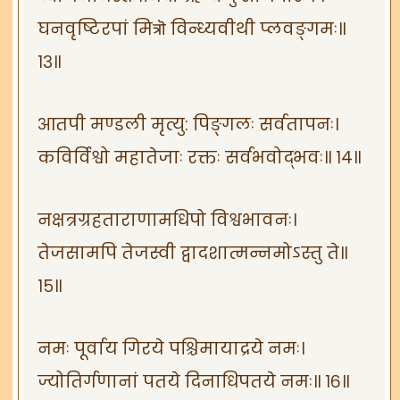
घनवृष्टिरपां मित्रॊ विन्ध्यवीथी प्लवङ्गमः॥
१३॥
आतपी मण्डली मृत्यु: पिङ्गलः सर्वतापनः।
कविर्विश्वो महातेजाः रक्तः सर्वभवोद्भवः॥ १४॥
नक्षत्रग्रहताराणामधिपो विश्वभावनः।
तेजसामपि तेजस्वी द्वादशात्मन्नमोऽस्तु ते॥
१५॥
नमः पूर्वाय गिरये पश्चिमायाद्रये नमः।
ज्योतिर्गणानां पतये दिनाधिपतये नमः॥ १६॥