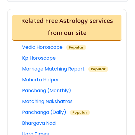
Related Free Astrology services
from our site
Vedic Horoscope
Popular
Kp Horoscope
Marriage Matching Report
Popular
Muhurta Helper
Panchang (Monthly)
Matching Nakshatras
Panchanga (Daily)
Popular
Bhargava Nadi
Hora Times