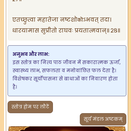
एतच्छ्रुत्वा महातेजा नष्टशोकॊऽभवत् तदा।
धारयामास सुप्रीतो राघवः प्रयतात्मवान्॥ २८॥
अनुभव और लाभ:
इस स्तोत्र का नित्य पाठ जीवन में सकारात्मक ऊर्जा,
स्वास्थ्य लाभ, सफलता व मनोवांछित फल देता है।
विशेषकर सूर्योपासना से बाधाओं का निवारण होता
है।
स्तोत्र होम पर लौटें
सूर्य मंडल अष्टकम्