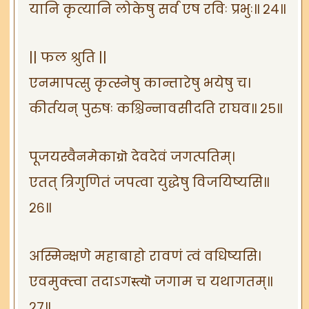
यानि कृत्यानि लोकेषु सर्व एष रविः प्रभुः॥ २४॥
|| फल श्रुति ||
एनमापत्सु कृत्स्नेषु कान्तारेषु भयेषु च।
कीर्तयन् पुरुषः कश्चिन्नावसीदति राघव॥ २५॥
पूजयस्वैनमेकाग्रॊ देवदेवं जगत्पतिम्।
एतत् त्रिगुणितं जपत्वा युद्धेषु विजयिष्यसि॥
२६॥
अस्मिन्क्षणे महाबाहो रावणं त्वं वधिष्यसि।
एवमुक्त्वा तदाऽगस्त्यॊ जगाम च यथागतम्॥
२७॥