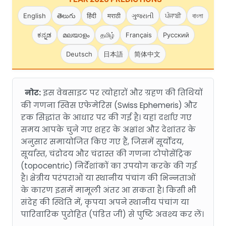
English
తెలుగు
हिंदी
मराठी
ગુજરાતી
ਪੰਜਾਬੀ
বাংলা
ಕನ್ನಡ
മലയാളം
தமிழ்
Français
Русский
Deutsch
日本語
简体中文
नोट:
इस वेबसाइट पर त्योहारों और ग्रहण की तिथियों
की गणना स्विस एफेमेरिस (Swiss Ephemeris) और
दृक सिद्धांत के आधार पर की गई है। यहां दर्शाए गए
समय आपके चुने गए शहर के अक्षांश और देशांतर के
अनुसार समायोजित किए गए हैं, जिसमें सूर्योदय,
सूर्यास्त, चंद्रोदय और चंद्रास्त की गणना टोपोसेंट्रिक
(topocentric) निर्देशांकों का उपयोग करके की गई
है। क्षेत्रीय परंपराओं या स्थानीय पंचांग की भिन्नताओं
के कारण इसमें मामूली अंतर आ सकता है। किसी भी
संदेह की स्थिति में, कृपया अपने स्थानीय पंचांग या
पारिवारिक पुरोहित (पंडित जी) से पुष्टि अवश्य कर लें।