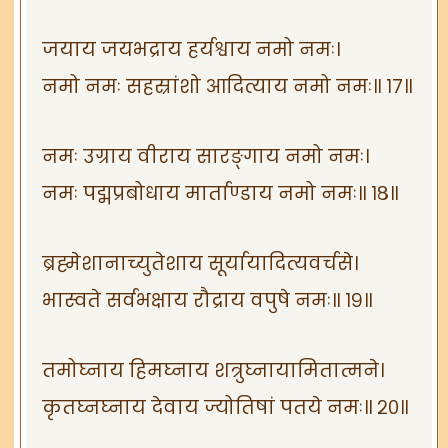
जयाय जयभद्राय हर्यश्वाय नमो नमः।
नमो नमः सहस्रांशो आदित्याय नमो नमः॥ १७॥
नमः उग्राय वीराय सारङ्गाय नमो नमः।
नमः पद्मप्रबोधाय मार्ताण्डाय नमो नमः॥ १८॥
ब्रह्मेशानाच्युतेशाय सूर्यायादित्यवर्चसे।
भास्वते सर्वभक्षाय रौद्राय वपुषे नमः॥ १९॥
तमोघ्नाय हिमघ्नाय शत्रुघ्नायामितात्मने।
कृतघ्नघ्नाय देवाय ज्योतिषां पतये नमः॥ २०॥