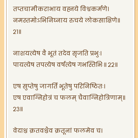
तप्तचामीकराभाय वह्नये विश्वकर्मणे।
नमस्तमोऽभिनिघ्नाय रुचये लोकसाक्षिणे॥
२१॥
नाशयत्येष वै भूतं तदेव सृजति प्रभुः।
पायत्येष तपत्येष वर्षत्येष गभस्तिभिः॥ २२॥
एष सुप्तेषु जागर्ति भूतेषु परिनिष्ठितः।
एष एवाग्निहोत्रं च फलम् चैवाग्निहोत्रिणाम्॥
२३॥
वेदाश्च क्रतवश्चैव क्रतूनां फलमेव च।