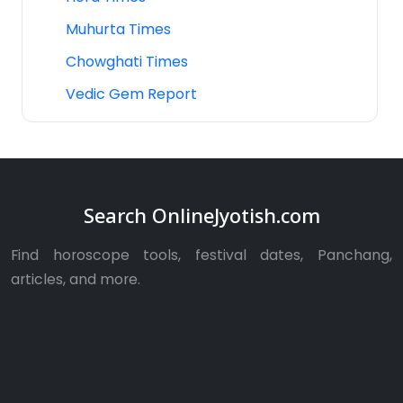
Muhurta Times
Chowghati Times
Vedic Gem Report
Search OnlineJyotish.com
Find horoscope tools, festival dates, Panchang,
articles, and more.