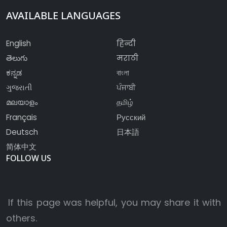
AVAILABLE LANGUAGES
English
हिन्दी
తెలుగు
मराठी
ಕನ್ನಡ
বাংলা
ગુજરાતી
ਪੰਜਾਬੀ
മലയാളം
தமிழ்
Français
Русский
Deutsch
日本語
简体中文
FOLLOW US
If this page was helpful, you may share it with
others.