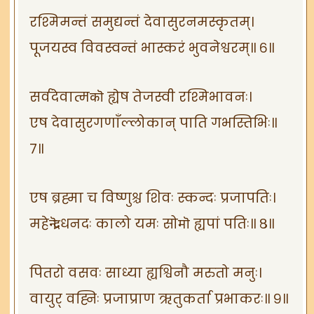
रश्मिमन्तं समुद्यन्तं देवासुरनमस्कृतम्।
पूजयस्व विवस्वन्तं भास्करं भुवनेश्वरम्॥ ६॥
सर्वदेवात्मकॊ ह्येष तेजस्वी रश्मिभावनः।
एष देवासुरगणाँल्लोकान् पाति गभस्तिभिः॥
७॥
एष ब्रह्मा च विष्णुश्च शिवः स्कन्दः प्रजापतिः।
महेन्द्रॊ धनदः कालो यमः सोमॊ ह्यपां पतिः॥ ८॥
पितरो वसवः साध्या ह्यश्विनौ मरुतो मनुः।
वायुर् वह्निः प्रजाप्राण ऋतुकर्ता प्रभाकरः॥ ९॥