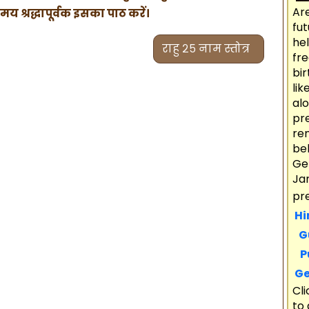
Ar
 श्रद्धापूर्वक इसका पाठ करें।
fu
he
राहु २५ नाम स्तोत्र
fre
bir
li
al
pr
re
bel
Ge
Ja
pr
Hi
Gu
Pu
Ge
Cl
to 