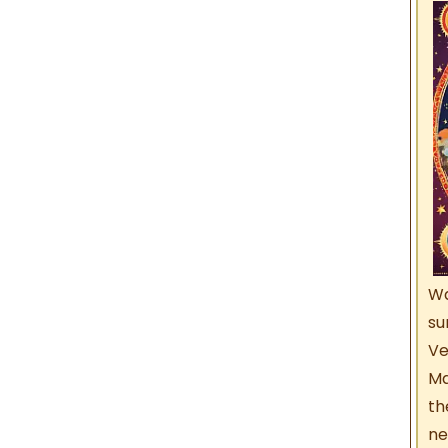
Wa
su
V
Ma
th
ne