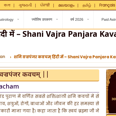
বাংলা
ગુજરાતી
ਪੰਜਾਬੀ
മലയാളം
தமிழ்
Français
❘
❘
❘
❘
❘
❘
strology
ज्योतिष उपकरण
वर्ष 2026
Paid Ast
िंदी में – Shani Vajra Panjara Kav
ran
शनि वज्रपंजर कवचम् हिंदी में – Shani Vajra Panjara 
वज्रपंजर कवचम् ||
vacham
मांड पुराण में वर्णित सबसे शक्तिशाली शनि कवचों में से
व, शत्रुओं, रोगों, बाधाओं और जीवन की हर समस्या से
कारी माना गया है। कहा जाता है कि स्वयं ब्रह्मा जी ने