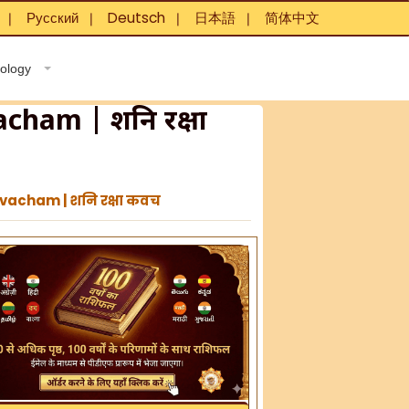
Русский
Deutsch
日本語
简体中文
❘
❘
❘
❘
rology
acham | शनि रक्षा
Kavacham | शनि रक्षा कवच