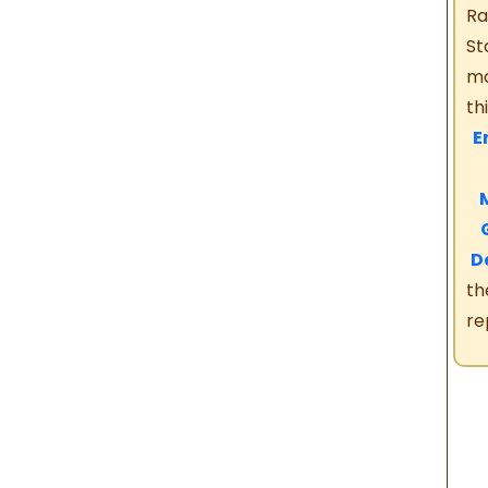
Ra
St
ma
th
En
M
M
G
D
th
re