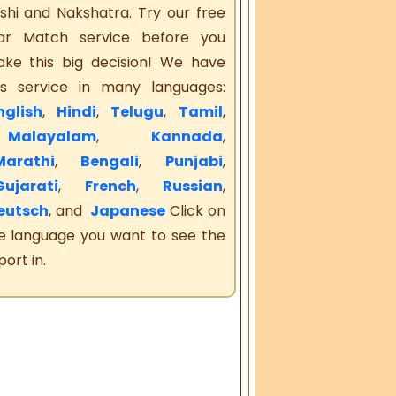
shi and Nakshatra. Try our free
ar Match service before you
ke this big decision! We have
is service in many languages:
glish
,
Hindi
,
Telugu
,
Tamil
,
alayalam
,
Kannada
,
arathi
,
Bengali
,
Punjabi
,
ujarati
,
French
,
Russian
,
eutsch
, and
Japanese
Click on
e language you want to see the
port in.