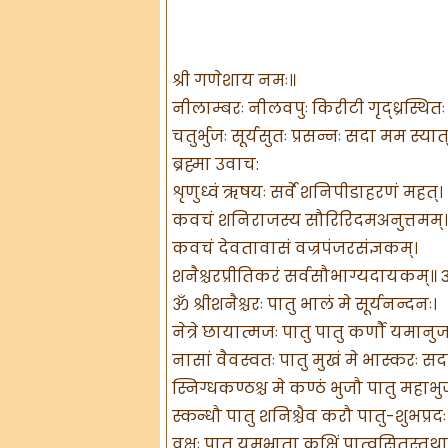
श्री गणेशाय नमः॥
नीलाम्बरः नीलवपुः किरीटी गृद्ध्रस्थितः
चतुर्भुजः सूर्यसुतः प्रसन्नः सदा मम स्यात्
ब्रह्मा उवाच:
शृणुध्वं ऋषयः सर्वे शनिपीडाहरणं महत्।
कवचं शनिराजस्य सौरिरिदमअनुत्तमम्॥
कवचं देवतावासं वज्रपंजरसंज्ञकम्।
शनैश्चरप्रीतिकरं सर्वसौभाग्यदायकम्॥ 3
ॐ श्रीशनैश्चरः पातु भालं मे सूर्यनन्दनः।
नेत्रे छायात्मजः पातु पातु कर्णौ यमानुज
नासां वैवस्वतः पातु मुखं मे भास्करः सद
स्निग्धकण्ठश्च मे कण्ठं भुजौ पातु महाभु
स्कन्धौ पातु शनिश्चैव करौ पातु-शुभप्रदः
वक्षः पातु यमभ्राता कक्षिं पात्वसितस्तथा