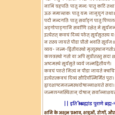
नाभिं ग्रहपतिः पातु मन्दः पातु कटिं तथा
ऊरू ममान्तकः पातु यमः जानुयुगं तथा॥
पदौ मन्दगतिः पातु सर्वाङ्गं पातु पिप्पल
अङ्गोपाङ्गानि सर्वाणि रक्षेत् मे सूर्यनन
इत्येतत् कवचं दिव्यं पठेत् सूर्यसुतस्य यः
न तस्य जायते पीडा प्रीतो भवति सूर्यजः॥
व्यय- जन्म-द्वितीयस्थो मृत्युस्थानगतो
कलत्रस्थो गतो वा अपि सुप्रीतस्तु सदा श
अष्टमस्थे सूर्यसुते व्यये जन्मद्वितीयगे।
कवचं पठते नित्यं न पीडा जायते क्वचित्
इत्येतत्कवचं दिव्यं सौरिर्यन्मिर्मितं पुरा।
द्वादशाष्टमजन्मस्थदोषान्नाशयते सदा।
जन्मलग्नस्थितान् दोषान् सर्वान्नाशयते प
|| इति श्री ब्रह्मांड पुराणे ब
शनि के अशुभ प्रभाव, शत्रुओं, रोगों, और