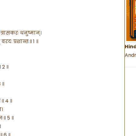
 त्रासकरः धनुष्मान्।
 वरदः प्रशान्तः॥ 1 ॥
Hind
Andr
 2 ॥
 ॥
ः॥ 4 ॥
ा।
जः॥ 5 ॥
।
॥ 6 ॥