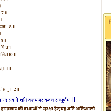
।
 7 ॥
ः।
्दनः॥ 8 ॥
।
 9 ॥
ऽपि वा।
निः॥ 10 ॥
॥ 11 ॥
्रभुः॥ 12 ॥
्रह्म-नारद संवादे शनि वज्रपंजर कवच सम्पूर्णम् ||
 हर प्रकार की बाधाओं से सुरक्षा हेतु यह अति शक्तिशाली