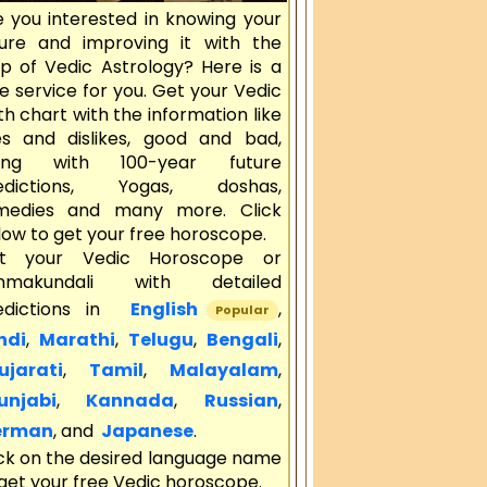
e you interested in knowing your
ture and improving it with the
lp of Vedic Astrology? Here is a
e service for you. Get your Vedic
th chart with the information like
kes and dislikes, good and bad,
ong with 100-year future
edictions, Yogas, doshas,
medies and many more. Click
ow to get your free horoscope.
t your Vedic Horoscope or
nmakundali with detailed
edictions in
English
,
Popular
ndi
,
Marathi
,
Telugu
,
Bengali
,
jarati
,
Tamil
,
Malayalam
,
njabi
,
Kannada
,
Russian
,
rman
, and
Japanese
.
ick on the desired language name
get your free Vedic horoscope.