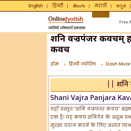
English
हिन्दी
తెలుగు
मराठी
ಕನ್ನಡ
❘
❘
❘
❘
Free A
शनि वज्रपंजर कवचम् ह
कवच
होम
हिन्दी ज्योतिष
Dosh Niva
|| शनि 
Shani Vajra Panjara Ka
यहाँ प्रस्तुत "शनि वज्रपंजर कवच" ब्रह्
एक है। यह कवच शनिदेव के अशुभ प्रभा
सुरक्षा प्रदान करने के लिए अत्यंत लाभ