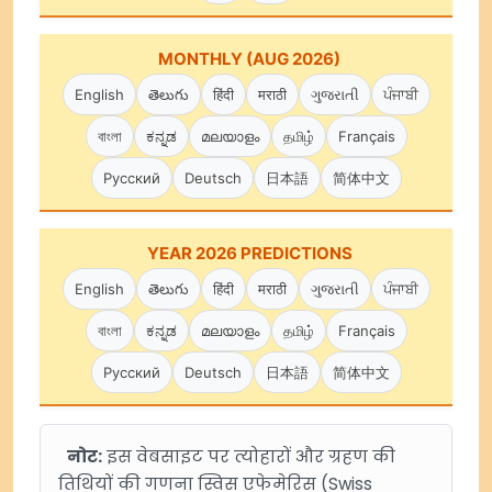
MONTHLY (AUG 2026)
English
తెలుగు
हिंदी
मराठी
ગુજરાતી
ਪੰਜਾਬੀ
বাংলা
ಕನ್ನಡ
മലയാളം
தமிழ்
Français
Русский
Deutsch
日本語
简体中文
YEAR 2026 PREDICTIONS
English
తెలుగు
हिंदी
मराठी
ગુજરાતી
ਪੰਜਾਬੀ
বাংলা
ಕನ್ನಡ
മലയാളം
தமிழ்
Français
Русский
Deutsch
日本語
简体中文
नोट:
इस वेबसाइट पर त्योहारों और ग्रहण की
तिथियों की गणना स्विस एफेमेरिस (Swiss