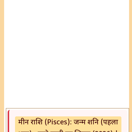
मीन राशि (Pisces): जन्म शनि (पहला