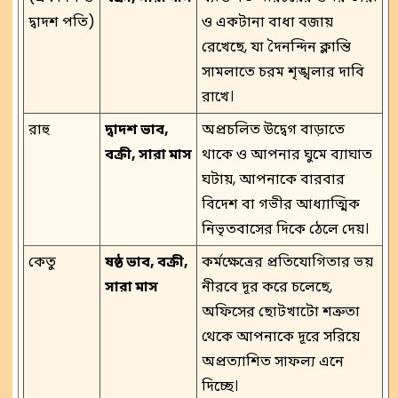
দ্বাদশ পতি)
ও একটানা বাধা বজায়
রেখেছে, যা দৈনন্দিন ক্লান্তি
সামলাতে চরম শৃঙ্খলার দাবি
রাখে।
রাহু
দ্বাদশ ভাব,
অপ্রচলিত উদ্বেগ বাড়াতে
বক্রী, সারা মাস
থাকে ও আপনার ঘুমে ব্যাঘাত
ঘটায়, আপনাকে বারবার
বিদেশ বা গভীর আধ্যাত্মিক
নিভৃতবাসের দিকে ঠেলে দেয়।
কেতু
ষষ্ঠ ভাব, বক্রী,
কর্মক্ষেত্রের প্রতিযোগিতার ভয়
সারা মাস
নীরবে দূর করে চলেছে,
অফিসের ছোটখাটো শত্রুতা
থেকে আপনাকে দূরে সরিয়ে
অপ্রত্যাশিত সাফল্য এনে
দিচ্ছে।