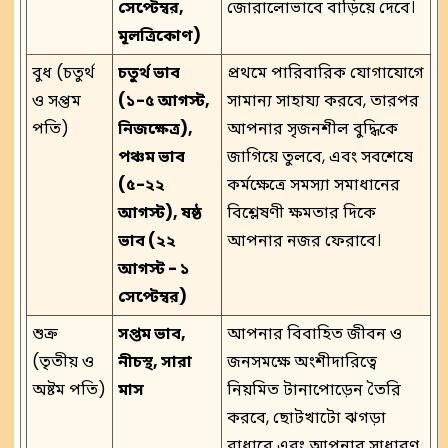
সেপ্টেম্বর,
জোরালোভাবে বাড়িয়ে দেবে।
মূলত্রিকোণ)
বুধ (চতুর্থ
চতুর্থ ভাব
প্রথমে পারিবারিক যোগাযোগে
ও সপ্তম
(১-৫ আগস্ট,
সামান্য সাহায্য করবে, তারপর
পতি)
নিজক্ষেত্র),
আপনার সৃজনশীল বুদ্ধিকে
পঞ্চম ভাব
জাগিয়ে তুলবে, এবং সবশেষে
(৫-২২
কর্মক্ষেত্রে সমস্যা সমাধানের
আগস্ট), ষষ্ঠ
বিশ্লেষণী ক্ষমতার দিকে
ভাব (২২
আপনার নজর ফেরাবে।
আগস্ট - ১
সেপ্টেম্বর)
শুক্র
সপ্তম ভাব,
আপনার বিবাহিত জীবন ও
(তৃতীয় ও
নীচস্থ, সারা
জনসমক্ষে অংশীদারিত্বে
অষ্টম পতি)
মাস
নিয়মিত টানাপোড়েন তৈরি
করবে, ছোটখাটো ঝগড়া
বাধাবে এবং আপনার সাধারণ