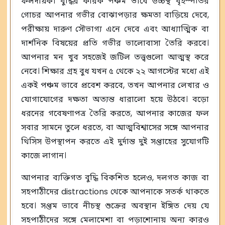
ফলদায়ক। বুদ্ধির কারক পঞ্চম ভাবে উচ্চস্থ বৃহস্পতির
গোচর আপনার গভীর বোঝাপড়ার ক্ষমতা বাড়িয়ে দেবে,
পরীক্ষায় দারুণ সৌভাগ্য এনে দেবে এবং আধ্যাত্মিক বা
দার্শনিক বিষয়ের প্রতি গভীর ভালোবাসা তৈরি করবে।
আপনার মন খুব সহজেই জটিল তত্ত্বগুলো আত্মস্থ করে
নেবে। শিক্ষার গ্রহ বুধ যখন ৫ থেকে ২২ আগস্টের মধ্যে এই
একই পঞ্চম ভাবে প্রবেশ করবে, তখন আপনার লেখার ও
যোগাযোগের দক্ষতা অত্যন্ত ধারালো হয়ে উঠবে। বড়ো
ধরনের গবেষণাপত্র তৈরি করতে, আপনার কাজের ফল
সবার সামনে তুলে ধরতে, বা আত্মবিশ্বাসের সঙ্গে আপনার
থিসিস উপস্থাপন করতে এই দুর্দান্ত দুই সপ্তাহের সুযোগটি
কাজে লাগান।
আপনার ব্যক্তিগত বুদ্ধি বিকশিত হলেও, দলগত কাজ বা
সহপাঠীদের distractions থেকে আপনাকে সতর্ক থাকতে
হবে। সপ্তম ভাবে নীচস্থ শুক্রের অবস্থান ইঙ্গিত দেয় যে
সহপাঠীদের সঙ্গে মেলামেশা বা পড়াশোনায় অন্য কারও