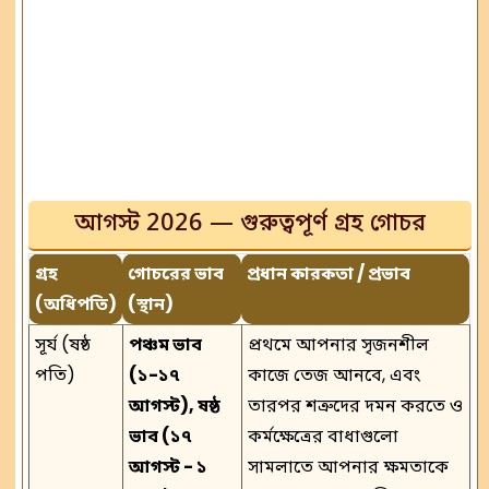
আগস্ট 2026 — গুরুত্বপূর্ণ গ্রহ গোচর
গ্রহ
গোচরের ভাব
প্রধান কারকতা / প্রভাব
(অধিপতি)
(স্থান)
সূর্য (ষষ্ঠ
পঞ্চম ভাব
প্রথমে আপনার সৃজনশীল
পতি)
(১-১৭
কাজে তেজ আনবে, এবং
আগস্ট), ষষ্ঠ
তারপর শত্রুদের দমন করতে ও
ভাব (১৭
কর্মক্ষেত্রের বাধাগুলো
আগস্ট - ১
সামলাতে আপনার ক্ষমতাকে