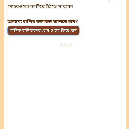
গোচরগুলো কাটিয়ে উঠতে পারবেন।
অন্যান্য রাশির ফলাফল জানতে চান?
মাসিক রাশিফলের হোম পেজে ফিরে যান