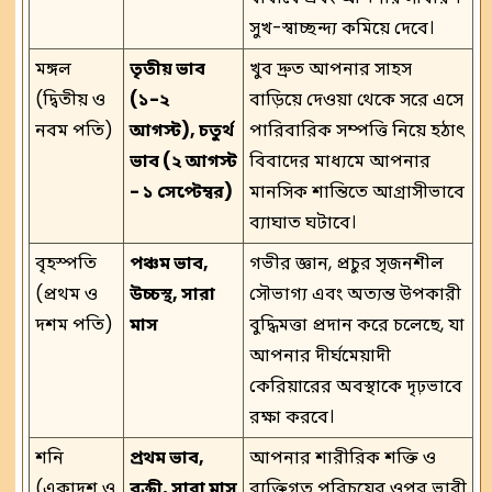
সুখ-স্বাচ্ছন্দ্য কমিয়ে দেবে।
মঙ্গল
তৃতীয় ভাব
খুব দ্রুত আপনার সাহস
(দ্বিতীয় ও
(১-২
বাড়িয়ে দেওয়া থেকে সরে এসে
নবম পতি)
আগস্ট), চতুর্থ
পারিবারিক সম্পত্তি নিয়ে হঠাৎ
ভাব (২ আগস্ট
বিবাদের মাধ্যমে আপনার
- ১ সেপ্টেম্বর)
মানসিক শান্তিতে আগ্রাসীভাবে
ব্যাঘাত ঘটাবে।
বৃহস্পতি
পঞ্চম ভাব,
গভীর জ্ঞান, প্রচুর সৃজনশীল
(প্রথম ও
উচ্চস্থ, সারা
সৌভাগ্য এবং অত্যন্ত উপকারী
দশম পতি)
মাস
বুদ্ধিমত্তা প্রদান করে চলেছে, যা
আপনার দীর্ঘমেয়াদী
কেরিয়ারের অবস্থাকে দৃঢ়ভাবে
রক্ষা করবে।
শনি
প্রথম ভাব,
আপনার শারীরিক শক্তি ও
(একাদশ ও
বক্রী, সারা মাস
ব্যক্তিগত পরিচয়ের ওপর ভারী