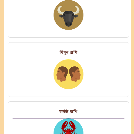
মিথুন রাশি
কর্কট রাশি