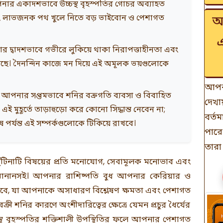
ার একাদশভাবে উচ্চস্থ বৃহস্পতির গোচর অব্যাহত
বং লাভজনক পথ খুলে নিতে বড় ভাইবোন ও পেশাগত
আ
 দ্বাদশভাবে গভীরে লুকিয়ে থাকা নিরাপত্তাহীনতা এবং
ুলছে। দৈনন্দিন কাজে মন দিয়ে এই অমূলক ভয়গুলোকে
আপন
আপনার সপ্তমভাবে শনির বক্রগতি ব্যবসা ও বিবাহিত
দেখা
। এই মুহূর্তে তাড়াহুড়ো করে কোনো সিদ্ধান্ত নেবেন না;
বর্ত
শেষ পর্যন্ত এই সম্পর্কগুলোকে টিকিয়ে রাখবে।
পারে
তারা
র খুঁটিনাটি বিষয়ের প্রতি মনোযোগ, সেবামূলক মনোভাব এবং
বে মানানসই। আপনার রাশিষ্পতি বুধ আপনার কেরিয়ার ও
বে, যা আপনাকে অসাধারণ বিশ্লেষণ ক্ষমতা এবং পেশাগত
রী শনির কারণে অংশীদারিত্বের ক্ষেত্রে যেমন প্রচুর ধৈর্যের
্থ বৃহস্পতির শক্তিশালী উপস্থিতির ফলে আপনার পেশাগত