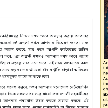
ে কেরিয়ারের নিজস্ব দশম ভাবে অবস্থান করায় আপনার
য়েছে। ৫ই অগ্নস্ট পর্যন্ত আপনার বিশ্লেষণ ক্ষমতা এবং
্রদ্ধা অর্জন করবে, যার ফলে আপনি কর্মক্ষেত্রের জটিল
। তবে, ২রা অগ্নস্ট মঙ্গলও আপনার দশম ভাবে প্রবেশ
Ar
ক উগ্র ও লড়াকু ভাব এনে দেবে। এই জেদ আপনাকে কাজ
fu
ের সাথে বড় ধরনের ঝামেলা বাঁধার ঝুঁকি বাড়ায়। অফিসের
he
 গঠনমূলক কাজে লাগাতে হবে।
As
fo
ভাবে প্রবেশ করবে, তখন আপনার মনোযোগ নেটওয়ার্কিং
ch
ার দিকে সফলভাবে সরে যাবে। প্রভাবশালী সহকর্মীদের
li
a
আপনার পদমর্যাদা উন্নত করতে সাহায্য করবে। এই
p
ূর্যের দ্বাদশ ভাবে প্রবেশ বার্নআউট বা বিদেশ সংক্রান্ত