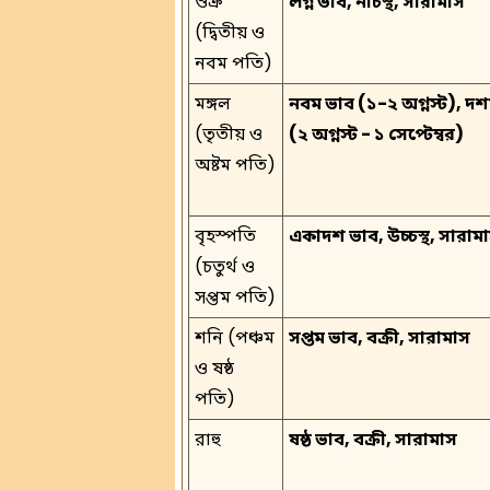
শুক্র
লগ্ন ভাব, নীচস্থ, সারামাস
(দ্বিতীয় ও
নবম পতি)
মঙ্গল
নবম ভাব (১-২ অগ্নস্ট), দ
(তৃতীয় ও
(২ অগ্নস্ট - ১ সেপ্টেম্বর)
অষ্টম পতি)
বৃহস্পতি
একাদশ ভাব, উচ্চস্থ, সারাম
(চতুর্থ ও
সপ্তম পতি)
শনি (পঞ্চম
সপ্তম ভাব, বক্রী, সারামাস
ও ষষ্ঠ
পতি)
রাহু
ষষ্ঠ ভাব, বক্রী, সারামাস