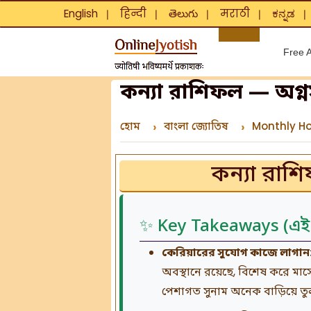
English
हिन्दी
తెలుగు
मराठी
ಕನ್ನಡ
❘
❘
❘
❘
Free A
কন্যা রাশিফল — অগ্ন
হোম
বাংলা জ্যোতিষ
Monthly H
কন্যা রাশ
✨ Key Takeaways (এই 
কেরিয়ারের সুযোগ কাজে লাগান
অবস্থানে রয়েছে, বিশেষ করে মা
পেশাগত সুনাম অনেক বাড়িয়ে তুলতে 