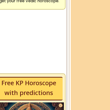
get your free Vedic horoscope.
Free KP Horoscope
with predictions