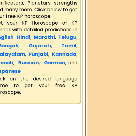
gnificators, Planetary strengths
d many more. Click below to get
ur free KP horoscope.
t your KP Horoscope or KP
ndali with detailed predictions in
glish
,
Hindi
,
Marathi
,
Telugu
,
engali
,
Gujarati
,
Tamil
,
alayalam
,
Punjabi
,
Kannada
,
rench
,
Russian
,
German
, and
apanese
.
ick on the desired language
ame to get your free KP
roscope.