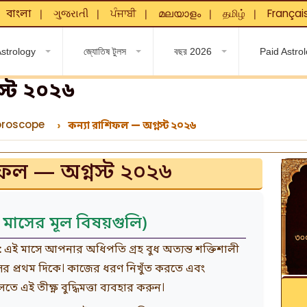
বাংলা
ગુજરાતી
ਪੰਜਾਬੀ
മലയാളം
தமிழ்
Françai
❘
❘
❘
❘
❘
❘
strology
জ্যোতিষ টুলস
বছর 2026
Paid Astro
স্ট ২০২৬
oroscope
কন্যা রাশিফল — অগ্নস্ট ২০২৬
িফল — অগ্নস্ট ২০২৬
মাসের মূল বিষয়গুলি)
:
এই মাসে আপনার অধিপতি গ্রহ বুধ অত্যন্ত শক্তিশালী
সের প্রথম দিকে। কাজের ধরণ নিখুঁত করতে এবং
এই তীক্ষ্ণ বুদ্ধিমত্তা ব্যবহার করুন।