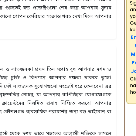
Si
ের শুরুতেই বড় প্রজেক্টগুলো শেষ করে আপনার সুনাম
an
 কোনো গোপন কেরিয়ার সংক্রান্ত খরচ দেখা দিলে আপনার
yo
Ge
ku
En
B
M
F
িশীল ও লাভজনক। প্রথম তিন সপ্তাহ বুধ আপনার দশম ও
J
জ্য চুক্তি ও বিপণনে আপনার দক্ষতা থাকবে তুঙ্গে।
Cl
n
আপনি সেই লাভজনক সুযোগগুলো সহজেই ধরে ফেলবেন। এর
ho
্থ বৃহস্পতির গোচর, যা আপনার বাণিজ্যিক যোগাযোগকে
র ক্লায়েন্টদের নিয়মিত প্রবাহ নিশ্চিত করবে। আপনার
এবং কৌশলগত ব্যবসায়িক পরামর্শের জন্য বড় ভাইবোন বা
অগ্নস্ট থেকে দশম ভাবে মঙ্গলের আগ্রাসী শক্তিকে সামলে