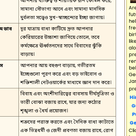
আপনার ব্যক্তিত্ব ও শারীরিক রূপ কোমল করে,
Ar
সামান্য সৌভাগ্য আনে এবং সামান্য মানসিক
fu
দুর্বলতা সত্ত্বেও সুখ-স্বাচ্ছন্দ্যের ইচ্ছা জাগায়।
he
fre
শম ভাব
দূর যাত্রায় বাধা কাটিয়ে দ্রুত আপনার
bir
কেরিয়ারের উচ্চাশা জাগিয়ে তোলে, তবে
li
কর্মক্ষেত্রে ঊর্ধ্বতনদের সাথে বিবাদের ঝুঁকি
al
বাড়ায়।
pr
re
াস
আপনার আয় বহুগুণ বাড়ায়, গভীরতম
bel
ইচ্ছেগুলো পূরণ করে এবং বড় ভাইবোন ও
Ge
Ja
শক্তিশালী নেটওয়ার্কের মাধ্যমে জ্ঞান দান করে।
pr
বিবাহ এবং অংশীদারিত্বের ব্যবসায় দীর্ঘসূত্রিতা ও
Hi
ভারী বোঝা বজায় রাখে, যার জন্য কঠোর
Gu
শৃঙ্খলা ও ধৈর্য প্রয়োজন।
Pu
শত্রুদের পরাস্ত করতে এবং দৈনিক বাধা কাটাতে
Ge
Cl
এক ভিন্নধর্মী ও জেদী প্রবণতা বজায় রাখে, রোগ