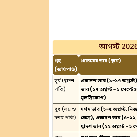
আগস্ট 2026 —
গ্রহ
গোচরের ভাব (স্থান)
(অধিপতি)
সূর্য (দ্বাদশ
একাদশ ভাব (১-১৭ অগ্নস্ট),
পতি)
ভাব (১৭ অগ্নস্ট - ১ সেপ্টেম্
মূলত্রিকোণ)
বুধ (লগ্ন ও
দশম ভাব (১-৫ অগ্নস্ট, নিজস
দশম পতি)
ক্ষেত্র), একাদশ ভাব (৫-২২ অ
দ্বাদশ ভাব (২২ অগ্নস্ট - ১ সে