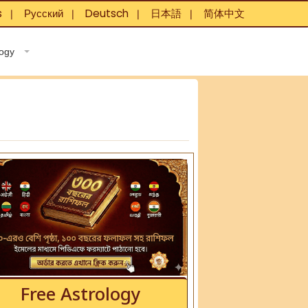
s
Русский
Deutsch
日本語
简体中文
❘
❘
❘
❘
logy
Free Astrology