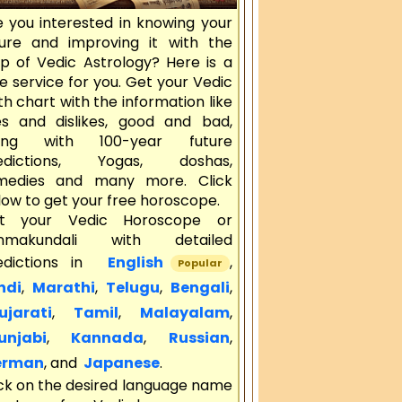
e you interested in knowing your
ture and improving it with the
lp of Vedic Astrology? Here is a
e service for you. Get your Vedic
th chart with the information like
kes and dislikes, good and bad,
ong with 100-year future
edictions, Yogas, doshas,
medies and many more. Click
ow to get your free horoscope.
t your Vedic Horoscope or
nmakundali with detailed
edictions in
English
,
Popular
ndi
,
Marathi
,
Telugu
,
Bengali
,
jarati
,
Tamil
,
Malayalam
,
njabi
,
Kannada
,
Russian
,
rman
, and
Japanese
.
ick on the desired language name