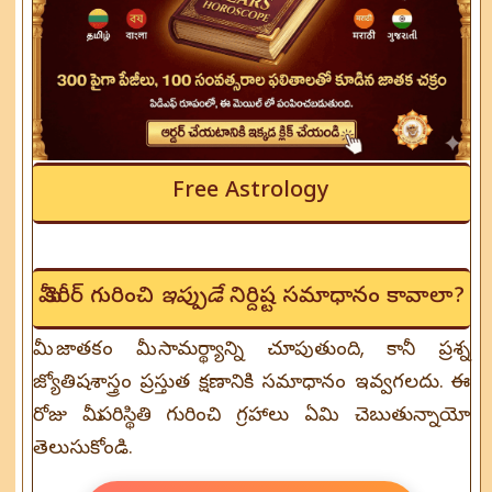
Free Astrology
మీ కెరీర్ గురించి
ఇప్పుడే
నిర్దిష్ట సమాధానం కావాలా?
మీ జాతకం మీ సామర్థ్యాన్ని చూపుతుంది, కానీ ప్రశ్న
జ్యోతిషశాస్త్రం ప్రస్తుత క్షణానికి సమాధానం ఇవ్వగలదు. ఈ
రోజు మీ పరిస్థితి గురించి గ్రహాలు ఏమి చెబుతున్నాయో
తెలుసుకోండి.