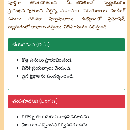
పూర్తిగా తొలగిపోతుంది. మీ జీవితంలో స్వర్ణయుగం
ప్రారంభమవుతుంది. మీ ధైర్య సాహసాలు పెరుగుతాయి. పెండింగ్
పనులు చకచకా పూర్తవుతాయి. ఉద్యోగంలో ప్రమోషన్,
వ్యాపారంలో లాభాలు వస్తాయి. విదేశీ యానం ఫలిస్తుంది.
చేయదగినవి (Do's)
కొత్త పనులు ప్రారంభించండి.
విదేశీ ప్రయత్నాలు చేయండి.
దైవ క్షేత్రాలను సందర్శించండి.
చేయకూడనివి (Don'ts)
గతాన్ని తలుచుకుని బాధపడకూడదు.
విజయం వచ్చిందని గర్వపడకూడదు.