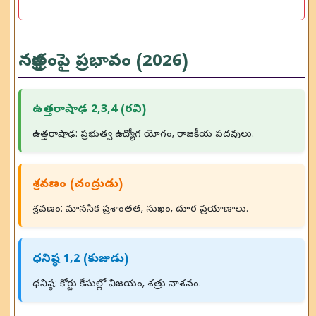
నక్షత్రంపై ప్రభావం (2026)
ఉత్తరాషాఢ 2,3,4 (రవి)
ఉత్తరాషాఢ: ప్రభుత్వ ఉద్యోగ యోగం, రాజకీయ పదవులు.
శ్రవణం (చంద్రుడు)
శ్రవణం: మానసిక ప్రశాంతత, సుఖం, దూర ప్రయాణాలు.
ధనిష్ఠ 1,2 (కుజుడు)
ధనిష్ఠ: కోర్టు కేసుల్లో విజయం, శత్రు నాశనం.