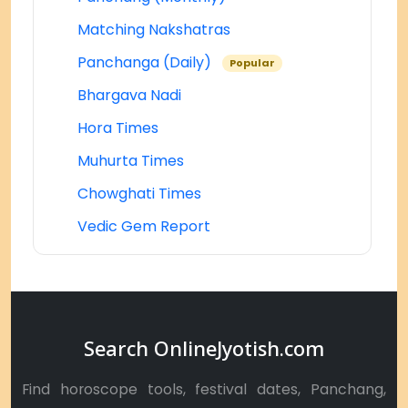
Matching Nakshatras
Panchanga (Daily)
Popular
Bhargava Nadi
Hora Times
Muhurta Times
Chowghati Times
Vedic Gem Report
Search OnlineJyotish.com
Find horoscope tools, festival dates, Panchang,