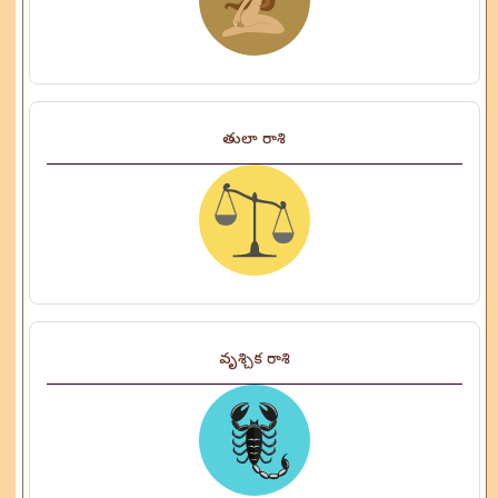
తులా రాశి
వృశ్చిక రాశి