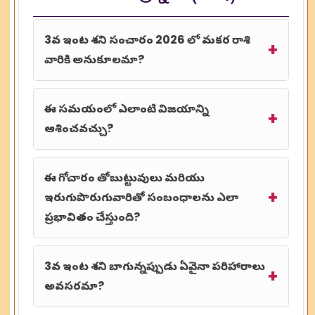
3వ ఇంట శని సంచారం 2026 లో మకర రాశి
వారికి అనుకూలమా?
ఈ సమయంలో ఎలాంటి విజయాన్ని
ఆశించవచ్చు?
ఈ గోచారం తోబుట్టువులు మరియు
ఇరుగుపొరుగువారితో సంబంధాలను ఎలా
ప్రభావితం చేస్తుంది?
3వ ఇంట శని బాగున్నప్పుడు ఏవైనా పరిహారాలు
అవసరమా?