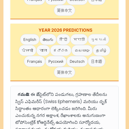
简体中文
YEAR 2026 PREDICTIONS
English
తెలుగు
हिंदी
मराठी
ગુજરાતી
ਪੰਜਾਬੀ
বাংলা
ಕನ್ನಡ
മലയാളം
தமிழ்
Français
Русский
Deutsch
日本語
简体中文
గమనిక:
ఈ వెబ్‌సైట్‌లోని పండుగలు, గ్రహణాల తేదీలను
స్విస్ ఎఫిమరీస్ (Swiss Ephemeris) మరియు దృక్
సిద్ధాంతం ఆధారంగా లెక్కించడం జరిగింది. మీరు
ఎంచుకున్న నగర అక్షాంశ, రేఖాంశాలకు అనుగుణంగా
టోపోసెంట్రిక్ కోఆర్డినేట్స్ ఉపయోగించి సూర్యోదయ,