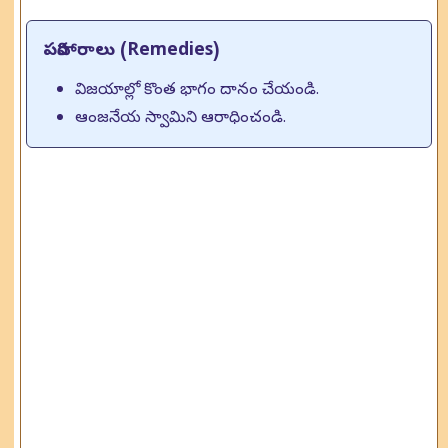
పరిహారాలు (Remedies)
విజయాల్లో కొంత భాగం దానం చేయండి.
ఆంజనేయ స్వామిని ఆరాధించండి.