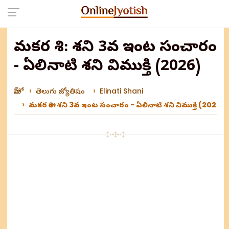
మకర రాశి: శని 3వ ఇంట సంచారం
- ఏలినాటి శని విముక్తి (2026)
హోమ్
తెలుగు జ్యోతిషం
Elinati Shani
మకర రాశి: శని 3వ ఇంట సంచారం - ఏలినాటి శని విముక్తి (2026)