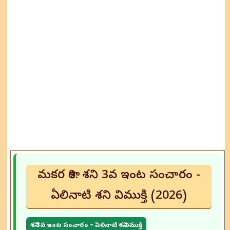
మకర రాశి: శని 3వ ఇంట సంచారం -
ఏలినాటి శని విముక్తి (2026)
శని 3వ ఇంట సంచారం - ఏలినాటి శని విముక్తి