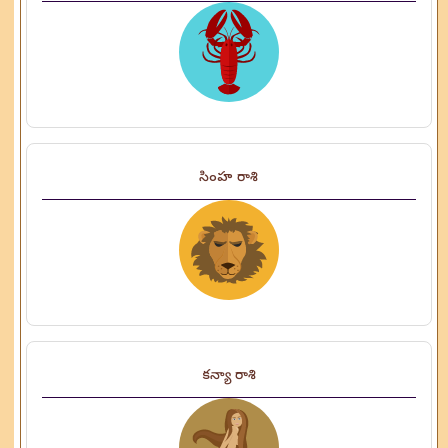
సింహ రాశి
కన్యా రాశి