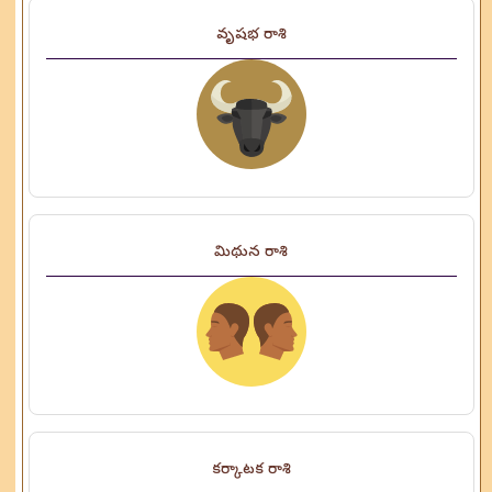
వృషభ రాశి
మిథున రాశి
కర్కాటక రాశి