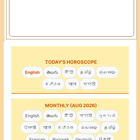
TODAY'S HOROSCOPE
English
తెలుగు
हिंदी
தமிழ்
മലയാളം
ಕನ್ನಡ
বাংলা
मराठी
MONTHLY (AUG 2026)
English
తెలుగు
हिंदी
मराठी
ગુજરાતી
ਪੰਜਾਬੀ
বাংলা
ಕನ್ನಡ
മലയാളം
தமிழ்
Français
Русский
Deutsch
日本語