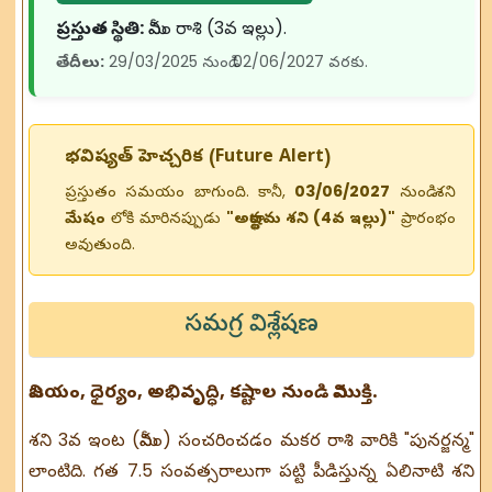
ప్రస్తుత స్థితి:
మీనం రాశి (3వ ఇల్లు).
తేదీలు:
29/03/2025 నుండి 02/06/2027 వరకు.
భవిష్యత్ హెచ్చరిక (Future Alert)
ప్రస్తుతం సమయం బాగుంది. కానీ,
03/06/2027
నుండి శని
మేషం
లోకి మారినప్పుడు
"అర్ధాష్టమ శని (4వ ఇల్లు)"
ప్రారంభం
అవుతుంది.
సమగ్ర విశ్లేషణ
విజయం, ధైర్యం, అభివృద్ధి, కష్టాల నుండి విముక్తి.
శని 3వ ఇంట (మీనం) సంచరించడం మకర రాశి వారికి "పునర్జన్మ"
లాంటిది. గత 7.5 సంవత్సరాలుగా పట్టి పీడిస్తున్న ఏలినాటి శని