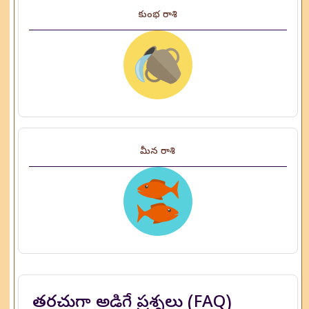
కుంభ రాశి
మీన రాశి
తరచుగా అడిగే ప్రశ్నలు (FAQ)