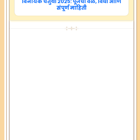
विनायक चतुर्थी २०२५: पूजेची वेळ, विधी आणि
संपूर्ण माहिती