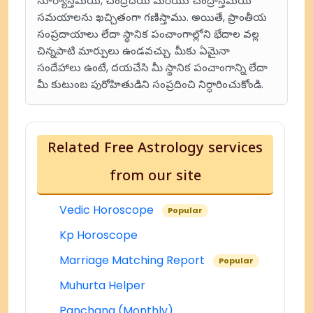
సూర్యాస్తమయ, చంద్రోదయ మరియు చంద్రాస్తమయ
సమయాలను ఖచ్చితంగా గణిస్తాము. అయితే, ప్రాంతీయ
సంప్రదాయాలు లేదా స్థానిక పంచాంగాల్లోని భేదాల వల్ల
చిన్నపాటి మార్పులు ఉండవచ్చు. మీకు ఏమైనా
సందేహాలు ఉంటే, దయచేసి మీ స్థానిక పంచాంగాన్ని లేదా
మీ కుటుంబ పురోహితుడిని సంప్రదించి నిర్ధారించుకోండి.
Related Free Astrology services
from our site
Vedic Horoscope
Popular
Kp Horoscope
Marriage Matching Report
Popular
Muhurta Helper
Panchang (Monthly)