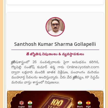
Santhosh Kumar Sharma Gollapelli
వేద జ్యోతిష నిపుణులు & వ్యవస్థాపకులు
జ్యోతిషశాస్త్రంలో 26 సంవత్సరాలకు పైగా అనుభవం కలిగిన,
గొల్లపెల్లి సంతోష్ కుమార్ శర్మ గారు OnlineJyotish.com
ద్వారా లక్షలాది మందికి జాతక విశ్లేషణ, పంచాంగం మరియు
ముహూర్త సేవలను అందిస్తున్నారు. వీరు వేద జ్యోతిష్యం, KP సిస్టమ్
మరియు వాస్తు శాస్త్రంలో నిపుణులు.