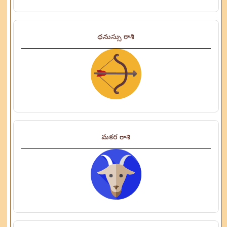
ధనుస్సు రాశి
మకర రాశి