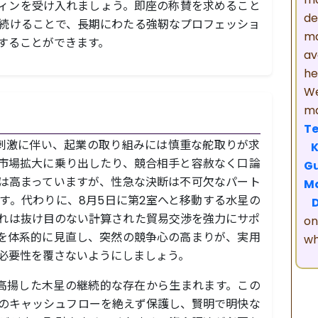
ィンを受け入れましょう。即座の称賛を求めること
de
続けることで、長期にわたる強靭なプロフェッショ
m
することができます。
av
he
We
ma
Te
の刺激に伴い、起業の取り組みには慎重な舵取りが求
市場拡大に乗り出したり、競合相手と容赦なく口論
Gu
は高まっていますが、性急な決断は不可欠なパート
M
す。代わりに、8月5日に第2室へと移動する水星の
れは抜け目のない計算された貿易交渉を強力にサポ
on
を体系的に見直し、突然の競争心の高まりが、実用
wh
必要性を覆さないようにしましょう。
高揚した木星の継続的な存在から生まれます。この
のキャッシュフローを絶えず保護し、賢明で明快な