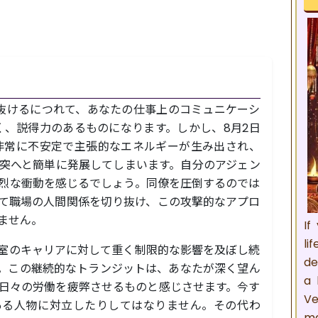
抜けるにつれて、あなたの仕事上のコミュニケーシ
に）鋭く、説得力のあるものになります。しかし、8月2日
非常に不安定で主張的なエネルギーが生み出され、
突へと簡単に発展してしまいます。自分のアジェン
烈な衝動を感じるでしょう。同僚を圧倒するのでは
て職場の人間関係を切り抜け、この攻撃的なアプロ
ません。
If
li
0室のキャリアに対して重く制限的な影響を及ぼし続
de
。この継続的なトランジットは、あなたが深く望ん
a 
日々の労働を疲弊させるものと感じさせます。今す
Ve
ある人物に対立したりしてはなりません。その代わ
ma