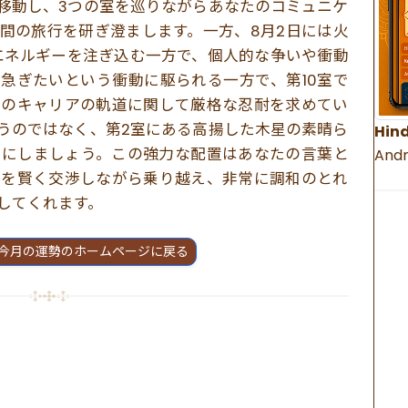
移動し、3つの室を巡りながらあなたのコミュニケ
間の旅行を研ぎ澄まします。一方、8月2日には火
エネルギーを注ぎ込む一方で、個人的な争いや衝動
急ぎたいという衝動に駆られる一方で、第10室で
たのキャリアの軌道に関して厳格な忍耐を求めてい
うのではなく、第2室にある高揚した木星の素晴ら
Hind
りにしましょう。この強力な配置はあなたの言葉と
Andr
害を賢く交渉しながら乗り越え、非常に調和のとれ
してくれます。
今月の運勢のホームページに戻る