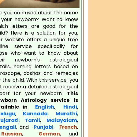
e you confused about the name
 your newborn? Want to know
ich letters are good for the
ild? Here is a solution for you.
r website offers a unique free
line service specifically for
ose who want to know about
eir newborn's astrological
tails, naming letters based on
roscope, doshas and remedies
r the child. With this service, you
ll receive a detailed astrological
port for your newborn.
This
wborn Astrology service is
vailable in
English
,
Hindi
,
elugu
,
Kannada
,
Marathi
,
jarati
,
Tamil
,
Malayalam
,
engali
, and
Punjabi
,
French
,
ussian
,
German
, and