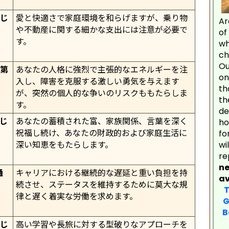
通じ
愛と快適さで家庭環境を和らげますが、乗り物
Ar
や不動産に関する細かな支出には注意が必要で
of
す。
wh
ch
Ou
、第
あなたの人格に強烈で主張的なエネルギーを注
on
入し、障害を克服する激しい勇気を与えます
th
が、突然の個人的な争いのリスクももたらしま
th
す。
de
じ
あなたの蓄積された富、家族関係、言葉を深く
ho
祝福し続け、あなたの財政的および家庭生活に
fo
深い知恵をもたらします。
wi
re
ne
通
キャリアにおける継続的な遅延と重い負担を持
a
続させ、ステータスを維持するために莫大な規
T
律と遅く着実な労働を求めます。
Gu
B
R
通じ
高い学習や長旅に対する型破りなアプローチを