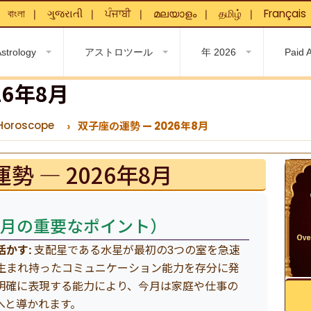
বাংলা
ગુજરાતી
ਪੰਜਾਬੀ
മലയാളം
தமிழ்
Français
❘
❘
❘
❘
❘
❘
strology
アストロツール
年 2026
Paid 
26年8月
Horoscope
双子座の運勢 — 2026年8月
勢 — 2026年8月
ys（今月の重要なポイント）
かす:
支配星である水星が最初の3つの室を急速
生まれ持ったコミュニケーション能力を存分に発
明確に表現する能力により、今月は家庭や仕事の
へと導かれます。