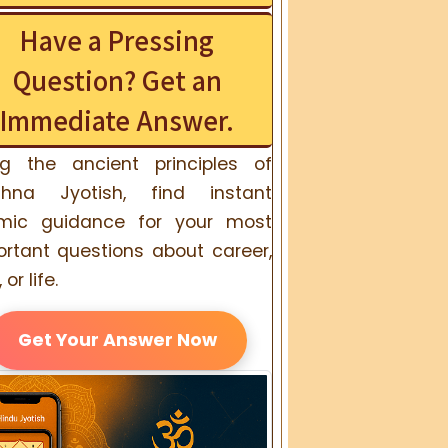
Have a Pressing
Question? Get an
Immediate Answer.
ng the ancient principles of
shna Jyotish, find instant
mic guidance for your most
rtant questions about career,
 or life.
Get Your Answer Now