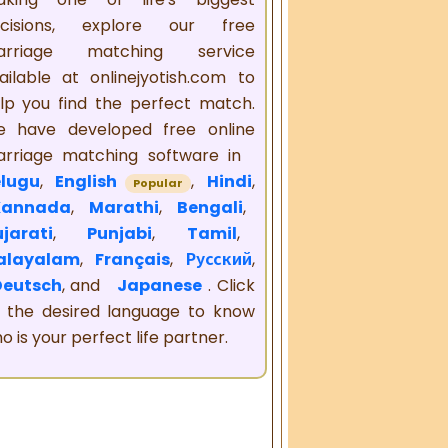
cisions, explore our free
arriage matching service
ailable at onlinejyotish.com to
lp you find the perfect match.
 have developed free online
rriage matching software in
lugu
,
English
,
Hindi
,
Popular
Kannada
,
Marathi
,
Bengali
,
jarati
,
Punjabi
,
Tamil
,
alayalam
,
Français
,
Русский
,
Deutsch
, and
Japanese
. Click
 the desired language to know
o is your perfect life partner.