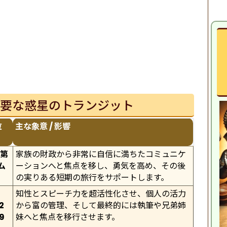
— 重要な惑星のトランジット
位
主な象意 / 影響
、第
家族の財政から非常に自信に満ちたコミュニケ
ム
ーションへと焦点を移し、勇気を高め、その後
の実りある短期の旅行をサポートします。
知性とスピーチ力を超活性化させ、個人の活力
2
から富の管理、そして最終的には執筆や兄弟姉
9
妹へと焦点を移行させます。