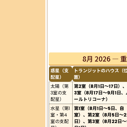
8月 2026 
惑星（支
トランジットのハウス（
配星）
置）
太陽（第
第2室（8月1日〜17日）
3室の支
3室（8月17日〜9月1日、
配星）
ールトリコーナ）
水星（第1
第1室（8月1日〜5日、自
室・第4
室）、第2室（8月5日〜2
室の支配
日）、第3室（8月22日〜