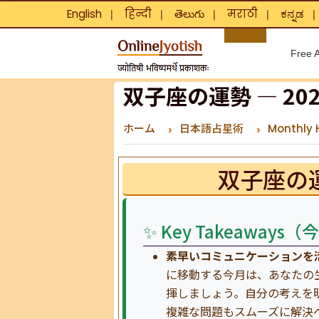
English
हिन्दी
తెలుగు
मराठी
ಕನ್ನಡ
❘
❘
❘
❘
Free A
双子座の運勢 — 20
ホーム
日本語占星術
Monthly 
双子座の運
✨ Key Takeawa
素早いコミュニケーションを活
に移動する今月は、あなたの
揮しましょう。自分の考えを
複雑な問題もスムーズに解決