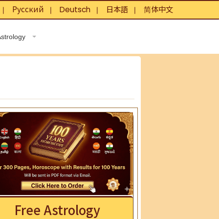
Русский
Deutsch
日本語
简体中文
❘
❘
❘
❘
Astrology
Free Astrology