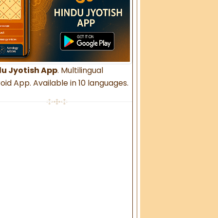
u Jyotish App
. Multilingual
oid App. Available in 10 languages.