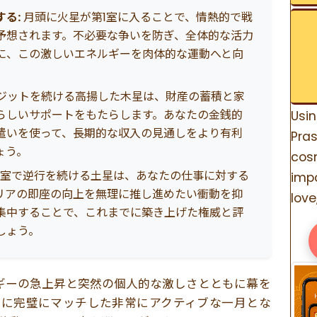
る:
月頭に火星が第1室に入ることで、情熱的で戦
予想されます。不必要な争いを防ぎ、全体的な活力
に、この激しいエネルギーを肉体的な運動へと向
ジットを続ける高揚した木星は、財産の蓄積と家
らしいサポートをもたらします。あなたの金銭的
Usi
遣いを使って、長期的な収入の見通しをより有利
Pra
ょう。
cos
0室で逆行を続ける土星は、あなたの仕事に対する
impo
リアの即座の向上を無理に推し進めたい衝動を抑
love,
集中することで、これまでに築き上げた権威と評
しょう。
ギーの急上昇と突然の個人的な激しさとともに幕を
格に完璧にマッチした非常にアクティブな一月とな