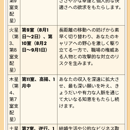
第9
ささやかな幸運と個人的な快
室支
適さへの欲求をもたらします。
配
星）
火星
第9室（8月1
長距離の移動への妨げから素
（第
日〜2日）、第
早く切り替わり、あなたのキ
3、
10室（8月2
ャリアへの野心を激しく駆り
第8
日〜9月1日）
立てる一方で、職場の権威あ
室支
る人物との攻撃的な対立のリ
配
スクを生みます。
星）
木星
第11室、高揚、1
あなたの収入を深遠に拡大さ
（第
月中
せ、最も深い願いを叶え、き
4、
ょうだいや有力な人脈を通じ
第7
て大いなる知恵をもたらし続
室支
けます。
配
星）
土星
第7室、逆行、1
結婚生活や公的なビジネス取