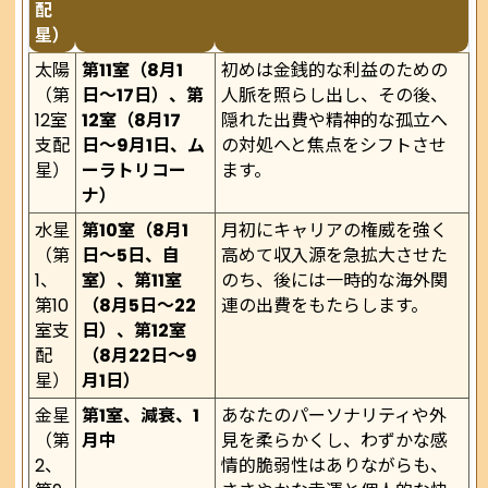
配
星）
太陽
第11室（8月1
初めは金銭的な利益のための
（第
日〜17日）、第
人脈を照らし出し、その後、
12室
12室（8月17
隠れた出費や精神的な孤立へ
支配
日〜9月1日、ム
の対処へと焦点をシフトさせ
星）
ーラトリコー
ます。
ナ）
水星
第10室（8月1
月初にキャリアの権威を強く
（第
日〜5日、自
高めて収入源を急拡大させた
1、
室）、第11室
のち、後には一時的な海外関
第10
（8月5日〜22
連の出費をもたらします。
室支
日）、第12室
配
（8月22日〜9
星）
月1日）
金星
第1室、減衰、1
あなたのパーソナリティや外
（第
月中
見を柔らかくし、わずかな感
2、
情的脆弱性はありながらも、