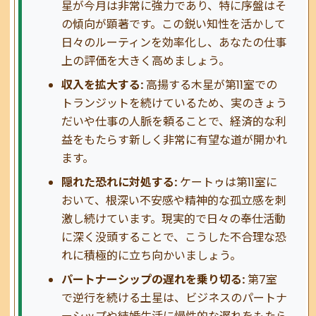
星が今月は非常に強力であり、特に序盤はそ
の傾向が顕著です。この鋭い知性を活かして
日々のルーティンを効率化し、あなたの仕事
上の評価を大きく高めましょう。
収入を拡大する:
高揚する木星が第11室での
トランジットを続けているため、実のきょう
だいや仕事の人脈を頼ることで、経済的な利
益をもたらす新しく非常に有望な道が開かれ
ます。
隠れた恐れに対処する:
ケートゥは第11室に
おいて、根深い不安感や精神的な孤立感を刺
激し続けています。現実的で日々の奉仕活動
に深く没頭することで、こうした不合理な恐
れに積極的に立ち向かいましょう。
パートナーシップの遅れを乗り切る:
第7室
で逆行を続ける土星は、ビジネスのパートナ