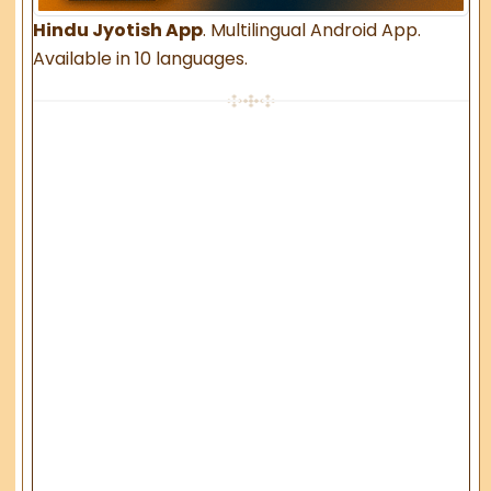
Hindu Jyotish App
. Multilingual Android App.
Available in 10 languages.