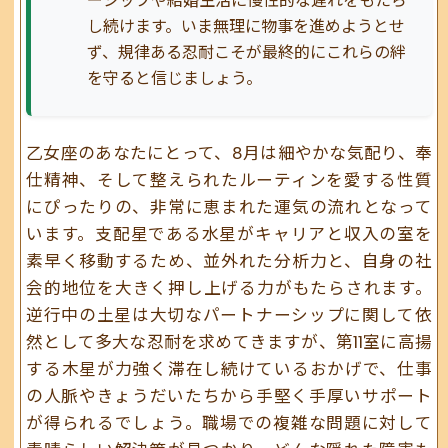
ーシップや結婚生活に慢性的な遅れをもたら
し続けます。いま無理に物事を進めようとせ
ず、規律ある忍耐こそが最終的にこれらの絆
を守ると信じましょう。
乙女座のあなたにとって、8月は細やかな気配り、奉
仕精神、そして整えられたルーティンを愛する性質
にぴったりの、非常に恵まれた運気の流れとなって
います。支配星である水星がキャリアと収入の室を
素早く移動するため、並外れた分析力と、自身の社
会的地位を大きく押し上げる力がもたらされます。
逆行中の土星は大切なパートナーシップに関して依
然として多大な忍耐を求めてきますが、第11室に高揚
する木星が力強く滞在し続けているおかげで、仕事
の人脈やきょうだいたちから手堅く手厚いサポート
が得られるでしょう。職場での複雑な問題に対して