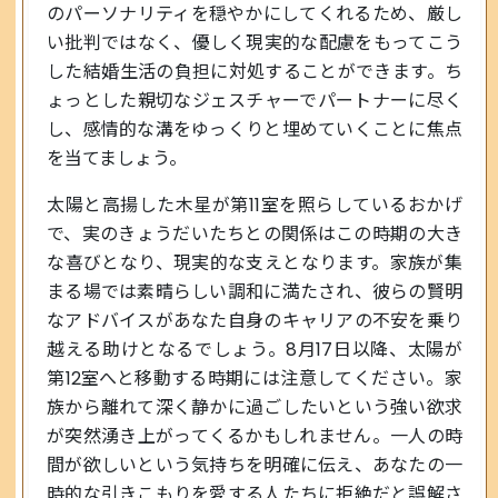
のパーソナリティを穏やかにしてくれるため、厳し
い批判ではなく、優しく現実的な配慮をもってこう
した結婚生活の負担に対処することができます。ち
ょっとした親切なジェスチャーでパートナーに尽く
し、感情的な溝をゆっくりと埋めていくことに焦点
を当てましょう。
太陽と高揚した木星が第11室を照らしているおかげ
で、実のきょうだいたちとの関係はこの時期の大き
な喜びとなり、現実的な支えとなります。家族が集
まる場では素晴らしい調和に満たされ、彼らの賢明
なアドバイスがあなた自身のキャリアの不安を乗り
越える助けとなるでしょう。8月17日以降、太陽が
第12室へと移動する時期には注意してください。家
族から離れて深く静かに過ごしたいという強い欲求
が突然湧き上がってくるかもしれません。一人の時
間が欲しいという気持ちを明確に伝え、あなたの一
時的な引きこもりを愛する人たちに拒絶だと誤解さ