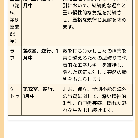
（第
月中
引において、継続的な遅れと
5、
重い慢性的な負担を持続さ
第6
せ、厳格な規律と忍耐を求め
室支
ます。
配
星）
ラー
第6室、逆行、1
敵を打ち負かし日々の障害を
フ
月中
乗り越えるための型破りで執
着的なエネルギーを維持し、
隠れた病気に対して突然の勝
利をもたらします。
ケー
第12室、逆行、
睡眠、孤立、予測不能な海外
トゥ
1月中
の出費に関して、深い精神的
混乱、自己劣等感、隠れた恐
れを生み出し続けます。