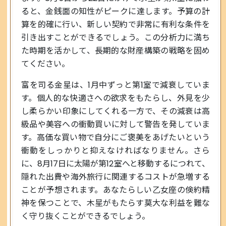
ると、金銭面の知性がピークに達します。予算の計
算を的確に行い、新しい契約で非常に有利な条件を
引き出すことができるでしょう。この分析力に満ち
た時期を活かして、長期的な財産構築の戦略を固め
てください。
富を司る金星は、1月中ずっと第1室で減衰していま
す。個人的な快適さへの欲求をもたらし、外見を少
し柔らかい印象にしてくれる一方で、その減衰は高
級品や美容への衝動買いに対して警告を発していま
す。高価な買い物で自分にご褒美をあげたいという
衝動をしっかりと抑えなければなりません。さら
に、8月17日に太陽が第12室へと移動するにつれて、
隠れた出費や海外旅行に関連するコストが急増する
ことが予想されます。あなたらしい乙女座の倹約精
神を保つことで、木星がもたらす莫大な利益を難な
く守り抜くことができるでしょう。