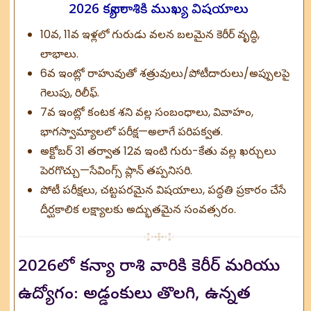
2026 కన్యా రాశికి ముఖ్య విషయాలు
10వ, 11వ ఇళ్లలో గురుడు వలన బలమైన కెరీర్ వృద్ధి,
లాభాలు.
6వ ఇంట్లో రాహువుతో శత్రువులు/పోటీదారులు/అప్పులపై
గెలుపు, రిలీఫ్.
7వ ఇంట్లో కంటక శని వల్ల సంబంధాలు, వివాహం,
భాగస్వామ్యాలలో పరీక్ష—అలాగే పరిపక్వత.
అక్టోబర్ 31 తర్వాత 12వ ఇంటి గురు-కేతు వల్ల ఖర్చులు
పెరగొచ్చు—సేవింగ్స్ ప్లాన్ తప్పనిసరి.
పోటీ పరీక్షలు, చట్టపరమైన విషయాలు, పద్ధతి ప్రకారం చేసే
దీర్ఘకాలిక లక్ష్యాలకు అద్భుతమైన సంవత్సరం.
2026లో కన్యా రాశి వారికి కెరీర్ మరియు
ఉద్యోగం: అడ్డంకులు తొలగి, ఉన్నత