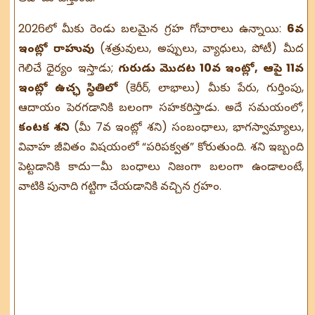
2026లో మీకు రెండు బలమైన గ్రహ గోచారాలు ఉన్నాయి:
6వ
ఇంట్లో రాహువు
(శత్రువులు, అప్పులు, వ్యాధులు, పోటీ) మీద
గెలిచే ధైర్యం ఇస్తాడు;
గురుడు మొదట 10వ ఇంట్లో, ఆపై 11వ
ఇంట్లో ఉచ్ఛ స్థితిలో
(కెరీర్, లాభాలు) మీకు పేరు, గుర్తింపు,
ఆదాయం పెరగడానికి బలంగా సహకరిస్తాడు. అదే సమయంలో,
కంటక శని
(మీ 7వ ఇంట్లో శని) సంబంధాలు, భాగస్వామ్యాలు,
వివాహ జీవితం విషయంలో “పరిపక్వత” కోరుతుంది. శని ఇబ్బంది
పెట్టడానికి కాదు—మీ బంధాలు నిజంగా బలంగా ఉండాలంటే,
వాటికి పునాది గట్టిగా చేయడానికి వచ్చిన గ్రహం.