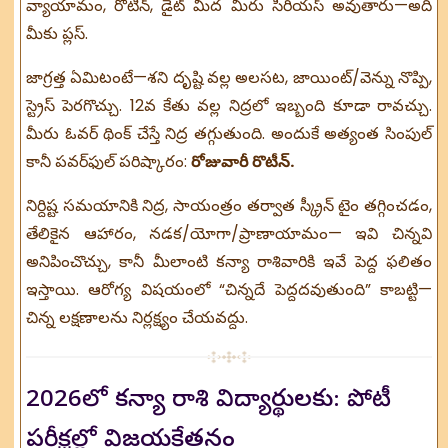
వ్యాయామం, రొటీన్, డైట్ మీద మీరు సీరియస్ అవుతారు—అది
మీకు ప్లస్.
జాగ్రత్త ఏమిటంటే—శని దృష్టి వల్ల అలసట, జాయింట్/వెన్ను నొప్పి,
స్ట్రెస్ పెరగొచ్చు. 12వ కేతు వల్ల నిద్రలో ఇబ్బంది కూడా రావచ్చు.
మీరు ఓవర్ థింక్ చేస్తే నిద్ర తగ్గుతుంది. అందుకే అత్యంత సింపుల్
కానీ పవర్‌ఫుల్ పరిష్కారం:
రోజువారీ రొటీన్.
నిర్దిష్ట సమయానికి నిద్ర, సాయంత్రం తర్వాత స్క్రీన్ టైం తగ్గించడం,
తేలికైన ఆహారం, నడక/యోగా/ప్రాణాయామం— ఇవి చిన్నవి
అనిపించొచ్చు, కానీ మీలాంటి కన్యా రాశివారికి ఇవే పెద్ద ఫలితం
ఇస్తాయి. ఆరోగ్య విషయంలో “చిన్నదే పెద్దదవుతుంది” కాబట్టి—
చిన్న లక్షణాలను నిర్లక్ష్యం చేయవద్దు.
2026లో కన్యా రాశి విద్యార్థులకు: పోటీ
పరీక్షల్లో విజయకేతనం