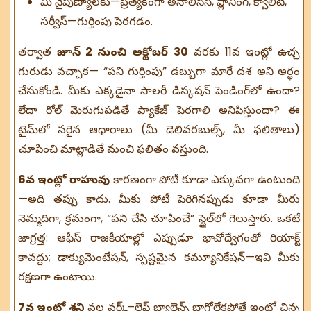
మీ నైపుణ్యాలకు—ప్రత్యేకంగా అనాలిసిస్, ప్లానింగ్, క్వాలిటీ,
సర్వీస్—గుర్తింపు పెరగడం.
తర్వాత
జూన్ 2 నుంచి అక్టోబర్ 30
వరకు 11వ ఇంట్లో ఉచ్ఛ
గురుడు వచ్చాక— “పని గుర్తింపు” డబ్బుగా మారే దశ అని అర్థం
చేసుకోండి. మీకు ఎక్కడైనా సాలరీ డిస్కషన్ పెండింగ్‌లో ఉందా?
లేదా రోల్ మెరుగుపడితే ప్యాకేజ్ పెరగాలి అనిపిస్తుందా? ఈ
టైమ్‌లో సరైన ఆధారాలు (మీ డెలివరబుల్స్, మీ ఫలితాలు)
చూపించి మాట్లాడితే మంచి ఫలితం వస్తుంది.
6వ ఇంట్లో రాహువు
కారణంగా పోటీ కూడా ఎక్కువగా ఉంటుంది
—అది తప్పు కాదు. మీకు పోటీ పెరిగినప్పుడు కూడా మీరు
నెమ్మదిగా, క్రమంగా, “పని చేసి చూపించే” స్టైల్‌లో గెలుస్తారు. ఒకటే
జాగ్రత్త: ఆఫీస్ రాజకీయాల్లో ఎప్పుడూ భావోద్వేగంతో రియాక్ట్
కావద్దు; డాక్యుమెంటేషన్, స్పష్టమైన కమ్యూనికేషన్—ఇవి మీకు
రక్షణగా ఉంటాయి.
7వ ఇంట్లో శని
వల్ల వర్క్–లైఫ్ బ్యాలెన్స్ బాగోలేకపోతే ఇంట్లో చిన్న