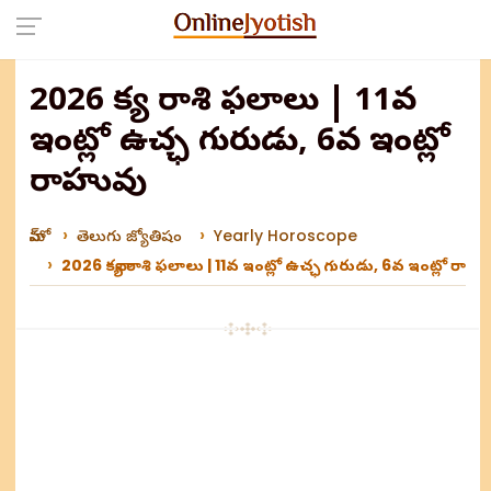
2026 కన్యా రాశి ఫలాలు | 11వ
ఇంట్లో ఉచ్ఛ గురుడు, 6వ ఇంట్లో
రాహువు
హోమ్
తెలుగు జ్యోతిషం
Yearly Horoscope
2026 కన్యా రాశి ఫలాలు | 11వ ఇంట్లో ఉచ్ఛ గురుడు, 6వ ఇంట్లో రాహ