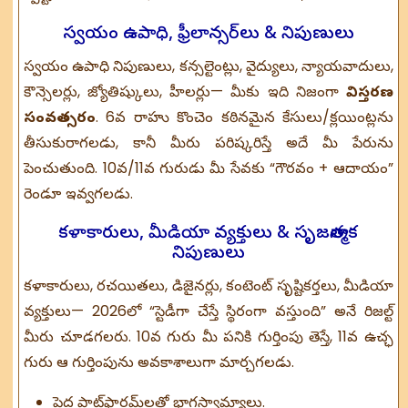
స్వయం ఉపాధి, ఫ్రీలాన్సర్‌లు & నిపుణులు
స్వయం ఉపాధి నిపుణులు, కన్సల్టెంట్లు, వైద్యులు, న్యాయవాదులు,
కౌన్సెలర్లు, జ్యోతిష్కులు, హీలర్లు— మీకు ఇది నిజంగా
విస్తరణ
సంవత్సరం
. 6వ రాహు కొంచెం కఠినమైన కేసులు/క్లయింట్లను
తీసుకురాగలడు, కానీ మీరు పరిష్కరిస్తే అదే మీ పేరును
పెంచుతుంది. 10వ/11వ గురుడు మీ సేవకు “గౌరవం + ఆదాయం”
రెండూ ఇవ్వగలడు.
కళాకారులు, మీడియా వ్యక్తులు & సృజనాత్మక
నిపుణులు
కళాకారులు, రచయితలు, డిజైనర్లు, కంటెంట్ సృష్టికర్తలు, మీడియా
వ్యక్తులు— 2026లో “స్టెడీగా చేస్తే స్థిరంగా వస్తుంది” అనే రిజల్ట్
మీరు చూడగలరు. 10వ గురు మీ పనికి గుర్తింపు తెస్తే, 11వ ఉచ్ఛ
గురు ఆ గుర్తింపును అవకాశాలుగా మార్చగలడు.
పెద్ద ప్లాట్‌ఫారమ్‌లతో భాగస్వామ్యాలు.