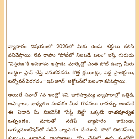
వ్యాపారం విషయంలో 2026లో మీకు రెండు శక్తులు కలిసి
పనిచేస్తాయి: 6వ రాహు “పోటీలో నిలబడే బలం” ఇస్తే, గురుడు
“విస్తరణ”కి అవకాశం ఇస్తాడు. మార్కెట్లో ఎంత పోటీ ఉన్నా మీరు
బుద్ధిగా ప్లాన్ చేస్తే వెనుకపడరు. కొత్త క్లయింట్లు, పెద్ద ప్రాజెక్టులు,
టర్నోవర్ పెరగడం—ఇవి జూన్–అక్టోబర్‌లో బలంగా కనిపిస్తాయి.
అయితే సవాల్ 7వ ఇంట్లో శని. భాగస్వామ్య వ్యాపారాల్లో ఒత్తిడి,
అపార్థాలు, బాధ్యతల పంపకం మీద గొడవలు రావచ్చు. అందుకే
ఈ ఏడాది మీ బిజినెస్‌కి “సేఫ్టీ బెల్ట్” ఒక్కటే:
రాతపూర్వక
ఒప్పందం.
మాటతో నడిపే వ్యాపారం కాకుండా,
డాక్యుమెంటేషన్‌తో నడిపే వ్యాపారం చేయండి. సోలో బిజినెస్‌లు,
కుటుంబ ఆధారిత వ్యాపారాలు, “మీ చేతిలో ఉన్న కంట్రోల్”