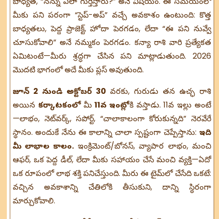
బాధ్యత, “నన్ను ఎలా గుర్తిస్తారు?” అనే విషయం. ఈ సమయంలో
మీకు పని పరంగా “స్టెప్-అప్” వచ్చే అవకాశం ఉంటుంది: కొత్త
బాధ్యతలు, పెద్ద ప్రాజెక్ట్, హోదా పెరగడం, లేదా “ఈ పని నువ్వే
చూసుకోవాలి” అనే నమ్మకం పెరగడం. కన్యా రాశి వారి ప్రత్యేకత
ఏమిటంటే—మీరు శ్రద్ధగా చేసిన పని మాట్లాడుతుంది. 2026
మొదటి భాగంలో అదే మీకు ప్లస్ అవుతుంది.
జూన్ 2 నుండి అక్టోబర్ 30
వరకు, గురుడు తన ఉచ్ఛ రాశి
అయిన
కర్కాటకంలో
మీ
11వ ఇంట్లో
కి వస్తాడు. 11వ ఇల్లు అంటే
—లాభం, నెట్‌వర్క్, సపోర్ట్, “చాలాకాలంగా కోరుకున్నది” నెరవేరే
స్థానం. అందుకే నేను ఈ కాలాన్ని చాలా స్పష్టంగా చెప్పేస్తాను:
ఇది
మీ లాభాల కాలం.
ఇంక్రిమెంట్/బోనస్, వ్యాపార లాభం, మంచి
ఆఫర్, ఒక పెద్ద డీల్, లేదా మీకు సహాయం చేసే మంచి వ్యక్తి—ఏదో
ఒక రూపంలో లాభ శక్తి పనిచేస్తుంది. మీరు ఈ టైమ్‌లో చేసేది ఒకటే:
వచ్చిన అవకాశాన్ని చేతిలోకి తీసుకుని, దాన్ని స్థిరంగా
మార్చుకోవాలి.