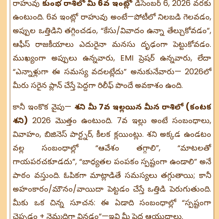
రాహువు
కుంభ రాశిలో మీ 6వ ఇంట్లో
డిసెంబర్ 6, 2026 వరకు
ఉంటుంది. 6వ ఇంట్లో రాహువు అంటే—పోటీలో నిలబడి గెలవడం,
అప్పుల ఒత్తిడిని తగ్గించడం, “కేసు/వివాదం ఉన్నా తేల్చుకోవడం”,
ఆఫీస్ రాజకీయాలు ఎదురైనా మనసు దృఢంగా పెట్టుకోవడం.
ముఖ్యంగా అప్పులు ఉన్నవారు, EMI ప్రెషర్ ఉన్నవారు, లేదా
“ఎన్నాళ్లుగా ఈ సమస్య వదలట్లేదు” అనుకునేవారు— 2026లో
మీరు సరైన ప్లాన్ చేస్తే పెద్దగా రిలీఫ్ పొందే అవకాశం ఉంది.
కానీ ఇంకొక వైపు—
శని మీ 7వ ఇల్లయిన మీన రాశిలో (కంటక
శని)
2026 మొత్తం ఉంటుంది. 7వ ఇల్లు అంటే సంబంధాలు,
వివాహం, బిజినెస్ పార్ట్నర్, కీలక క్లయింట్లు. శని అక్కడ ఉండటం
వల్ల సంబంధాల్లో “ఆవేశం తగ్గాలి”, “మాటలతో
గాయపరచకూడదు”, “బాధ్యతల పంపకం స్పష్టంగా ఉండాలి” అనే
పాఠం వస్తుంది. ఓపికగా మాట్లాడితే సమస్యలు తగ్గుతాయి; కానీ
అహంకారం/మౌనం/వాయిదా పెట్టడం చేస్తే ఒత్తిడి పెరుగుతుంది.
మీకు ఒక చిన్న సూచన: ఈ ఏడాది సంబంధాల్లో “స్పష్టంగా
చెప్పడం + నెమ్మదిగా వినడం”—ఇవి మీ పెద్ద ఆయుధాలు.