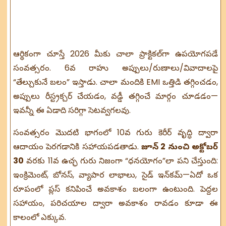
ఆర్థికంగా చూస్తే 2026 మీకు చాలా ప్రాక్టికల్‌గా ఉపయోగపడే
సంవత్సరం. 6వ రాహు అప్పులు/రుణాలు/వివాదాలపై
“తేల్చుకునే బలం” ఇస్తాడు. చాలా మందికి EMI ఒత్తిడి తగ్గించడం,
అప్పులు రీస్ట్రక్చర్ చేయడం, వడ్డీ తగ్గించే మార్గం చూడడం—
ఇవన్నీ ఈ ఏడాది సరిగ్గా సెటవ్వగలవు.
సంవత్సరం మొదటి భాగంలో 10వ గురు కెరీర్ వృద్ధి ద్వారా
ఆదాయం పెరగడానికి సహాయపడతాడు.
జూన్ 2 నుంచి అక్టోబర్
30
వరకు 11వ ఉచ్ఛ గురు నిజంగా “ధనయోగం”లా పని చేస్తుంది:
ఇంక్రిమెంట్, బోనస్, వ్యాపార లాభాలు, సైడ్ ఇన్‌కమ్—ఏదో ఒక
రూపంలో ప్లస్ కనిపించే అవకాశం బలంగా ఉంటుంది. పెద్దల
సహాయం, పరిచయాల ద్వారా అవకాశం రావడం కూడా ఈ
కాలంలో ఎక్కువ.