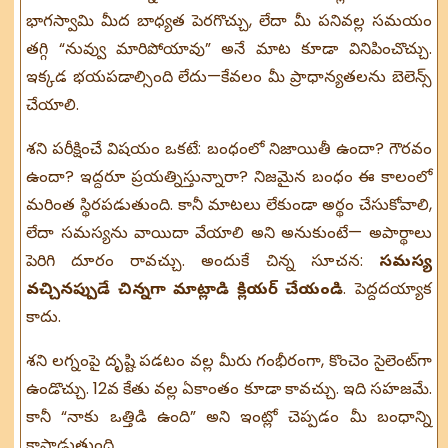
భాగస్వామి మీద బాధ్యత పెరగొచ్చు, లేదా మీ పనివల్ల సమయం
తగ్గి “నువ్వు మారిపోయావు” అనే మాట కూడా వినిపించొచ్చు.
ఇక్కడ భయపడాల్సింది లేదు—కేవలం మీ ప్రాధాన్యతలను బెలెన్స్
చేయాలి.
శని పరీక్షించే విషయం ఒకటే: బంధంలో నిజాయితీ ఉందా? గౌరవం
ఉందా? ఇద్దరూ ప్రయత్నిస్తున్నారా? నిజమైన బంధం ఈ కాలంలో
మరింత స్థిరపడుతుంది. కానీ మాటలు లేకుండా అర్థం చేసుకోవాలి,
లేదా సమస్యను వాయిదా వేయాలి అని అనుకుంటే— అపార్థాలు
పెరిగి దూరం రావచ్చు. అందుకే చిన్న సూచన:
సమస్య
వచ్చినప్పుడే చిన్నగా మాట్లాడి క్లియర్ చేయండి
. పెద్దదయ్యాక
కాదు.
శని లగ్నంపై దృష్టి పడటం వల్ల మీరు గంభీరంగా, కొంచెం సైలెంట్‌గా
ఉండొచ్చు. 12వ కేతు వల్ల ఏకాంతం కూడా కావచ్చు. ఇది సహజమే.
కానీ “నాకు ఒత్తిడి ఉంది” అని ఇంట్లో చెప్పడం మీ బంధాన్ని
కాపాడుతుంది.