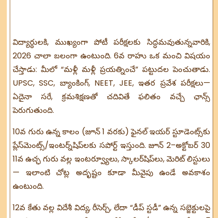
విద్యార్థులకి, ముఖ్యంగా పోటీ పరీక్షలకు సిద్ధమవుతున్నవారికి,
2026 చాలా బలంగా ఉంటుంది. 6వ రాహు ఒక మంచి విషయం
చేస్తాడు: మీలో “మళ్లీ మళ్లీ ప్రయత్నించే” పట్టుదల పెంచుతాడు.
UPSC, SSC, బ్యాంకింగ్, NEET, JEE, ఇతర ప్రవేశ పరీక్షలు—
ఏదైనా సరే, క్రమశిక్షణతో చదివితే ఫలితం వచ్చే ఛాన్స్
పెరుగుతుంది.
10వ గురు ఉన్న కాలం (జూన్ 1 వరకు) ఫైనల్ ఇయర్ స్టూడెంట్స్‌కు
ప్లేస్‌మెంట్స్/ఇంటర్న్‌షిప్‌లకు సపోర్ట్ ఇస్తుంది. జూన్ 2–అక్టోబర్ 30
11వ ఉచ్ఛ గురు వల్ల ఇంటర్వ్యూలు, స్కాలర్‌షిప్‌లు, మెరిట్ లిస్టులు
— ఇలాంటి చోట్ల అదృష్టం కూడా మీవైపు ఉండే అవకాశం
ఉంటుంది.
12వ కేతు వల్ల విదేశీ విద్య, రీసెర్చ్, లేదా “డీప్ స్టడీ” ఉన్న సబ్జెక్టులపై