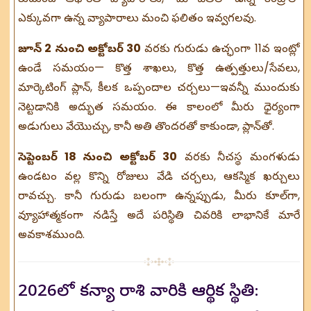
ఎక్కువగా ఉన్న వ్యాపారాలు మంచి ఫలితం ఇవ్వగలవు.
జూన్ 2 నుంచి అక్టోబర్ 30
వరకు గురుడు ఉచ్ఛంగా 11వ ఇంట్లో
ఉండే సమయం— కొత్త శాఖలు, కొత్త ఉత్పత్తులు/సేవలు,
మార్కెటింగ్ ప్లాన్, కీలక ఒప్పందాల చర్చలు—ఇవన్నీ ముందుకు
నెట్టడానికి అద్భుత సమయం. ఈ కాలంలో మీరు ధైర్యంగా
అడుగులు వేయొచ్చు, కానీ అతి తొందరతో కాకుండా, ప్లాన్‌తో.
సెప్టెంబర్ 18 నుంచి అక్టోబర్ 30
వరకు నీచస్థ మంగళుడు
ఉండటం వల్ల కొన్ని రోజులు వేడి చర్చలు, ఆకస్మిక ఖర్చులు
రావచ్చు. కానీ గురుడు బలంగా ఉన్నప్పుడు, మీరు కూల్‌గా,
వ్యూహాత్మకంగా నడిస్తే అదే పరిస్థితి చివరికి లాభానికే మారే
అవకాశముంది.
2026లో కన్యా రాశి వారికి ఆర్థిక స్థితి: