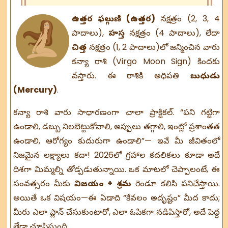
ఉత్తర ఫల్గుణి (ఉత్తర)
నక్షత్రం (2, 3, 4
పాదాలు),
హస్త
నక్షత్రం (4 పాదాలు), లేదా
చిత్త
నక్షత్రం (1, 2 పాదాలు)లో జన్మించిన వారు
కన్యా రాశి (Virgo Moon Sign) కిందకు
వస్తారు. ఈ రాశికి అధిపతి
బుధుడు
(Mercury)
.
కన్యా రాశి వారు సాధారణంగా చాలా ప్రాక్టికల్. “పని గట్టిగా
ఉండాలి, డబ్బు నిలబెట్టుకోవాలి, అప్పులు తగ్గాలి, ఇంట్లో ప్రశాంతత
ఉండాలి, ఆరోగ్యం కుదురుగా ఉండాలి”— ఇవే మీ జీవితంలో
నిజమైన లక్ష్యాలు కదా! 2026లో గ్రహాల కదలికలు కూడా అదే
దిశగా మిమ్మల్ని తోడ్పడుతున్నాయి. ఒక మాటలో చెప్పాలంటే, ఈ
సంవత్సరం మీకు
విజయం + శ్రమ
రెండూ కలిసి పనిచేస్తాయి.
అయితే ఒక విషయం—ఈ ఏడాది “కేవలం అదృష్టం” మీద కాదు;
మీరు ఎలా ప్లాన్ చేసుకుంటారో, ఎలా ఓపికగా నడిపిస్తారో, అదే పెద్ద
తేడా చూపిస్తుంది.