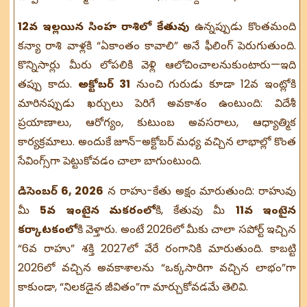
12వ ఇల్లయిన సింహ రాశిలో కేతువు
ఉన్నప్పుడు కొంతమంది
కన్యా రాశి వాళ్లకి “ఏకాంతం కావాలి” అనే ఫీలింగ్ పెరుగుతుంది.
కొన్నిసార్లు మీరు లోపలికి వెళ్లి ఆలోచించాలనుకుంటారు—ఇది
తప్పు కాదు.
అక్టోబర్ 31
నుంచి గురుడు కూడా 12వ ఇంట్లోకి
మారినప్పుడు ఖర్చులు పెరిగే అవకాశం ఉంటుంది: విదేశీ
ప్రయాణాలు, ఆరోగ్యం, కుటుంబ అవసరాలు, ఆధ్యాత్మిక
కార్యక్రమాలు. అందుకే జూన్–అక్టోబర్ మధ్య వచ్చిన లాభాల్లో కొంత
సేవింగ్స్‌గా పెట్టుకోవడం చాలా బాగుంటుంది.
డిసెంబర్ 6, 2026
న రాహు-కేతు అక్షం మారుతుంది: రాహువు
మీ
5వ ఇంటైన మకరంలో
కి, కేతువు మీ
11వ ఇంటైన
కర్కాటకంలో
కి వెళ్తారు. అంటే 2026లో మీకు చాలా సపోర్ట్ ఇచ్చిన
“6వ రాహు” శక్తి 2027లో వేరే రంగానికి మారుతుంది. కాబట్టి
2026లో వచ్చిన అవకాశాలను “ఒక్కసారిగా వచ్చిన లాభం”గా
కాకుండా, “నిలకడైన జీవితం”గా మార్చుకోవడమే తెలివి.