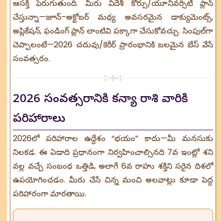
ఆసక్తి పెరుగుతుంది. మీరు విదేశీ కోర్సు/యూనివర్సిటీ ప్లాన్
చేస్తున్నా—జూన్–అక్టోబర్ మధ్య అవసరమైన డాక్యుమెంట్స్,
అప్లికేషన్, ఫండింగ్ ప్లాన్ లాంటివి పక్కాగా చేసుకోవచ్చు. సింపుల్‌గా
చెప్పాలంటే—2026 చదువు/కెరీర్ ప్రారంభానికి బలమైన బేస్ వేసే
సంవత్సరం.
2026 సంవత్సరానికి కన్యా రాశి వారికి
పరిహారాలు
2026లో పరిహారాల ఉద్దేశం “భయం” కాదు—మీ మనసుకు
నిలకడ. ఈ ఏడాది ప్రధానంగా నిర్వహించాల్సినది 7వ ఇంట్లో శని
వల్ల వచ్చే సంబంధ ఒత్తిడి, అలాగే 6వ రాహు శక్తిని సరైన దిశలో
ఉపయోగించడం. మీరు చేసే చిన్న మంచి అలవాట్లు కూడా పెద్ద
పరిహారంగా మారతాయి.