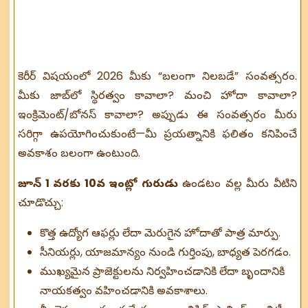
కెరీర్ విషయంలో 2026 మీకు “బలంగా నిలబడే” సంవత్సరం.
మీకు జాబ్‌లో స్థిరత్వం కావాలా? మంచి హోదా కావాలా?
ఇంక్రిమెంట్/బోనస్ కావాలా? అప్పుడు ఈ సంవత్సరం మీరు
సరిగ్గా ఉపయోగించుకుంటే—మీ ప్రయత్నానికి ఫలితం కనిపించే
అవకాశం బలంగా ఉంటుంది.
జూన్ 1 వరకు 10వ ఇంట్లో గురుడు
ఉండటం వల్ల మీరు వీటిని
చూడొచ్చు:
కొత్త ఉద్యోగ ఆఫర్లు లేదా మెరుగైన హోదాతో పాత్ర మార్పు.
సీనియర్లు, యాజమాన్యం నుండి గుర్తింపు, బాధ్యత పెరగడం.
ముఖ్యమైన ప్రాజెక్టులను నిర్వహించడానికి లేదా బృందానికి
నాయకత్వం వహించడానికి అవకాశాలు.