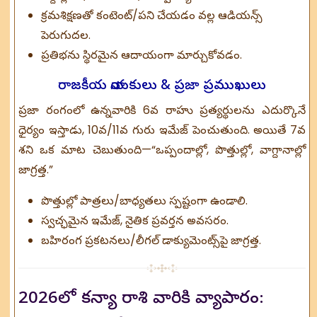
క్రమశిక్షణతో కంటెంట్/పని చేయడం వల్ల ఆడియన్స్
పెరుగుదల.
ప్రతిభను స్థిరమైన ఆదాయంగా మార్చుకోవడం.
రాజకీయ నాయకులు & ప్రజా ప్రముఖులు
ప్రజా రంగంలో ఉన్నవారికి 6వ రాహు ప్రత్యర్థులను ఎదుర్కొనే
ధైర్యం ఇస్తాడు, 10వ/11వ గురు ఇమేజ్ పెంచుతుంది. అయితే 7వ
శని ఒక మాట చెబుతుంది—“ఒప్పందాల్లో, పొత్తుల్లో, వాగ్దానాల్లో
జాగ్రత్త.”
పొత్తుల్లో పాత్రలు/బాధ్యతలు స్పష్టంగా ఉండాలి.
స్వచ్ఛమైన ఇమేజ్, నైతిక ప్రవర్తన అవసరం.
బహిరంగ ప్రకటనలు/లీగల్ డాక్యుమెంట్స్‌పై జాగ్రత్త.
2026లో కన్యా రాశి వారికి వ్యాపారం: