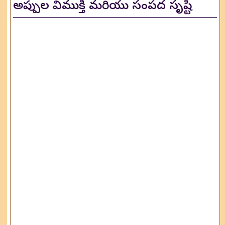
అప్పుల విముక్తి మరియు సంపద సృష్టి