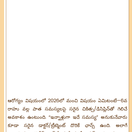
ఆరోగ్యం విషయంలో 2026లో మంచి విషయం ఏమిటంటే—6వ
రాహు వల్ల పాత సమస్యలపై సరైన చికిత్స/డిసిప్లిన్‌తో గెలిచే
అవకాశం ఉంటుంది. “ఇన్నాళ్లుగా ఇదే సమస్య” అనుకునేవారు
కూడా సరైన డాక్టర్/ట్రీట్మెంట్ దొరికే ఛాన్స్ ఉంది. అలాగే