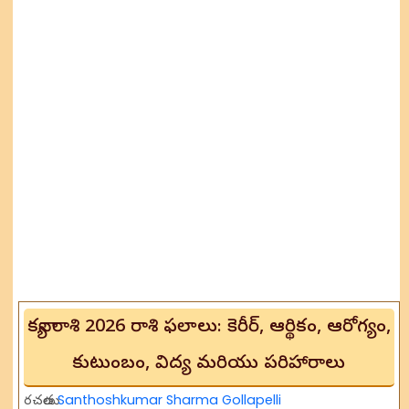
కన్యా రాశి 2026 రాశి ఫలాలు: కెరీర్, ఆర్థికం, ఆరోగ్యం,
కుటుంబం, విద్య మరియు పరిహారాలు
రచయిత
Santhoshkumar Sharma Gollapelli