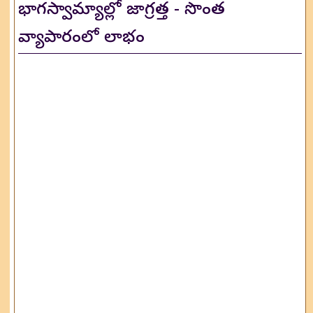
భాగస్వామ్యాల్లో జాగ్రత్త - సొంత
వ్యాపారంలో లాభం