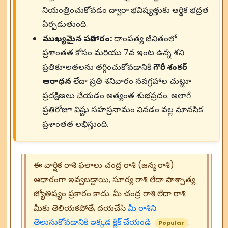
నియంత్రించుకోవడం ద్వారా భవిష్యత్తుకు ఆర్థిక భద్రత
ఏర్పడుతుంది.
ముఖ్యమైన పరిహారం:
దాంపత్య జీవితంలో
ప్రశాంతత కోసం మరియు 7వ ఇంట ఉన్న శని
ప్రతికూలతలను తగ్గించుకోవడానికి
గౌరీ శంకర్
ఆరాధన
లేదా ప్రతి శనివారం నవగ్రహాల చుట్టూ
ప్రదక్షిణలు చేయడం అత్యంత శుభప్రదం. అలాగే
ప్రతిరోజూ విష్ణు సహస్రనామం వినడం వల్ల మానసిక
ప్రశాంతత లభిస్తుంది.
ఈ వార్షిక రాశి ఫలాలు చంద్ర రాశి (జన్మ రాశి)
ఆధారంగా ఇవ్వబడ్డాయి, సూర్య రాశి లేదా పాశ్చాత్య
జ్యోతిష్యం ప్రకారం కాదు. మీ చంద్ర రాశి లేదా రాశి
మీకు తెలియకపోతే, దయచేసి
మీ రాశిని
తెలుసుకోవడానికి ఇక్కడ క్లిక్ చేయండి
.
Popular