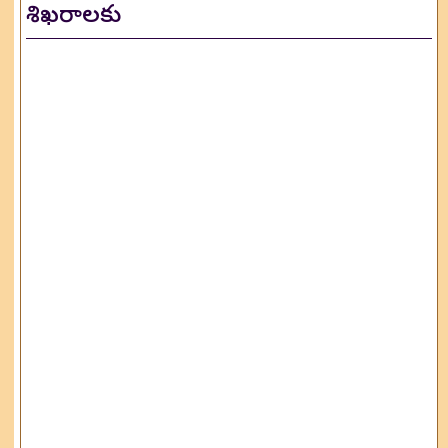
శిఖరాలకు