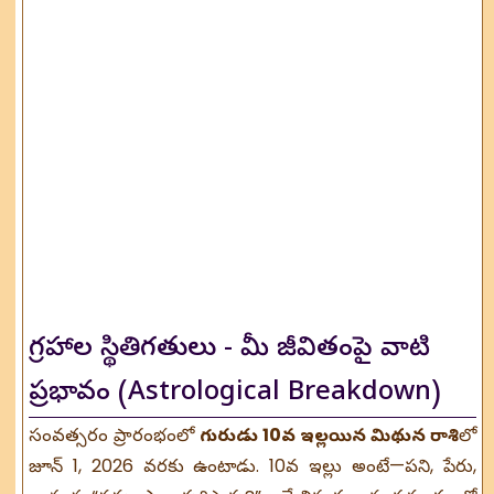
గ్రహాల స్థితిగతులు - మీ జీవితంపై వాటి
ప్రభావం (Astrological Breakdown)
సంవత్సరం ప్రారంభంలో
గురుడు 10వ ఇల్లయిన మిథున రాశి
లో
జూన్ 1, 2026 వరకు ఉంటాడు. 10వ ఇల్లు అంటే—పని, పేరు,