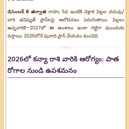
డిసెంబర్ 6 తర్వాత
రాహు 5వ ఇంటికి వెళ్లాక పిల్లల చదువు/
వారి భవిష్యత్ ప్లాన్‌లపై ఆలోచనలు పెరుగుతాయి. పిల్లలు
ఉన్నవారికి—2027లో ఈ అంశాలు ఇంకా గట్టిగా ముందుకు
వస్తాయి. 2026లోనే పునాది ప్లాన్ చేయడం మంచిది.
2026లో కన్యా రాశి వారికి ఆరోగ్యం: పాత
రోగాల నుండి ఉపశమనం