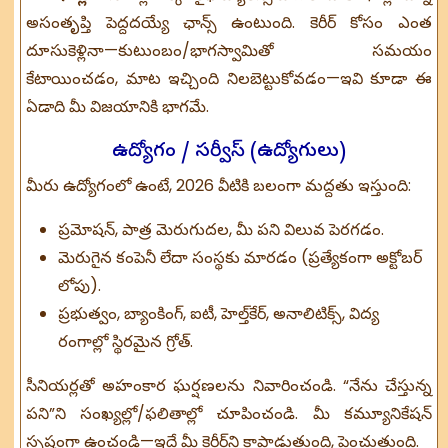
అసంతృప్తి పెద్దదయ్యే ఛాన్స్ ఉంటుంది. కెరీర్ కోసం ఎంత
దూసుకెళ్లినా—కుటుంబం/భాగస్వామితో సమయం
కేటాయించడం, మాట ఇచ్చింది నిలబెట్టుకోవడం—ఇవి కూడా ఈ
ఏడాది మీ విజయానికి భాగమే.
ఉద్యోగం / సర్వీస్ (ఉద్యోగులు)
మీరు ఉద్యోగంలో ఉంటే, 2026 వీటికి బలంగా మద్దతు ఇస్తుంది:
ప్రమోషన్, పాత్ర మెరుగుదల, మీ పని విలువ పెరగడం.
మెరుగైన కంపెనీ లేదా సంస్థకు మారడం (ప్రత్యేకంగా అక్టోబర్
లోపు).
ప్రభుత్వం, బ్యాంకింగ్, ఐటీ, హెల్త్‌కేర్, అనాలిటిక్స్, విద్య
రంగాల్లో స్థిరమైన గ్రోత్.
సీనియర్లతో అహంకార ఘర్షణలను నివారించండి. “నేను చేస్తున్న
పని”ని సంఖ్యల్లో/ఫలితాల్లో చూపించండి. మీ కమ్యూనికేషన్
స్పష్టంగా ఉంచండి—ఇదే మీ కెరీర్‌ని కాపాడుతుంది, పెంచుతుంది.