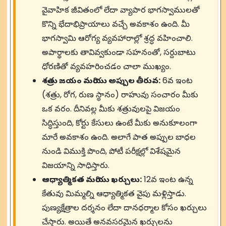
వైవాహిక జీవితంలో లేదా వ్యాపార భాగస్వాములతో
కొన్ని భేదాభిప్రాయాలు వచ్చే అవకాశం ఉంది. మీ
భాగస్వామి ఆరోగ్య వ్యవహారాల్లో శ్రద్ధ వహించాలి.
అపార్థాలకు తావివ్వకుండా సహనంతో, సర్దుబాటు
ధోరణితో వ్యవహరించడం చాలా ముఖ్యం.
శత్రు జయం మరియు అప్పుల తీరువ:
6వ ఇంట
(శత్రు, రోగ, రుణ స్థానం) రాహువు సంచారం మీకు
ఒక వరం. దీనివల్ల మీకు శత్రువులపై విజయం
సిద్ధిస్తుంది, కోర్టు కేసులు ఉంటే మీకు అనుకూలంగా
మారే అవకాశం ఉంది. అలాగే పాత అప్పుల బాధల
నుండి విముక్తి పొంది, పోటీ పరీక్షల్లో విశేషమైన
విజయాన్ని సాధిస్తారు.
ఆధ్యాత్మికత మరియు ఖర్చులు:
12వ ఇంట ఉన్న
కేతువు మిమ్మల్ని ఆధ్యాత్మికత వైపు మళ్లిస్తాడు.
పుణ్యక్షేత్రాల దర్శనం లేదా దానధర్మాల కోసం ఖర్చులు
చేస్తారు. అయితే అనవసరమైన ఖర్చులను