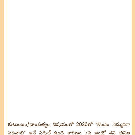
కుటుంబం/దాంపత్యం విషయంలో 2026లో “కొంచెం నెమ్మదిగా
నడవాలి” అనే సిగ్నల్ ఉంది. కారణం 7వ ఇంట్లో శని. జీవిత