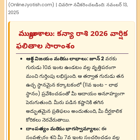
(OnlineJyotish.com) | చివరిగా నవీకరించబడింది: నవంబర్ 13,
2025
ముఖ్యాంశాలు: కన్యా రాశి 2026 వార్షిక
ఫలితాల సారాంశం
ఆర్థిక విజయం మరియు లాభాలు:
జూన్ 2
వరకు
గురుడు 10వ ఇంట ఉండటం వల్ల వృత్తిపరంగా
మంచి గుర్తింపు లభిస్తుంది. ఆ తర్వాత గురుడు తన
ఉచ్ఛ స్థానమైన కర్కాటకంలో (11వ ఇంట - లాభ
స్థానం) ప్రవేశించడంతో మీ ఆదాయం అనూహ్యంగా
పెరుగుతుంది. మీరు పడిన కష్టానికి తగిన
అద్భుతమైన ప్రతిఫలం అందుతుంది, మీ దీర్ఘకాలిక
కోరికలు నెరవేరుతాయి.
దాంపత్యం మరియు భాగస్వామ్యాలు:
ఈ
సంవత్సరం శని మీ 7వ ఇంట సంచరించడం వల్ల