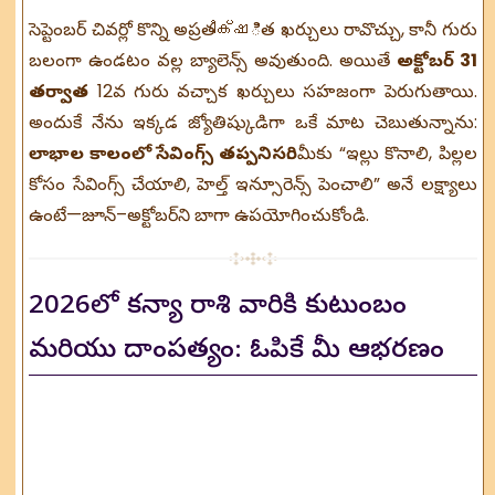
సెప్టెంబర్ చివర్లో కొన్ని అప్రతീക്ഷిత ఖర్చులు రావొచ్చు, కానీ గురు
బలంగా ఉండటం వల్ల బ్యాలెన్స్ అవుతుంది. అయితే
అక్టోబర్ 31
తర్వాత
12వ గురు వచ్చాక ఖర్చులు సహజంగా పెరుగుతాయి.
అందుకే నేను ఇక్కడ జ్యోతిష్కుడిగా ఒకే మాట చెబుతున్నాను:
లాభాల కాలంలో సేవింగ్స్ తప్పనిసరి.
మీకు “ఇల్లు కొనాలి, పిల్లల
కోసం సేవింగ్స్ చేయాలి, హెల్త్ ఇన్సూరెన్స్ పెంచాలి” అనే లక్ష్యాలు
ఉంటే—జూన్–అక్టోబర్‌ని బాగా ఉపయోగించుకోండి.
2026లో కన్యా రాశి వారికి కుటుంబం
మరియు దాంపత్యం: ఓపికే మీ ఆభరణం