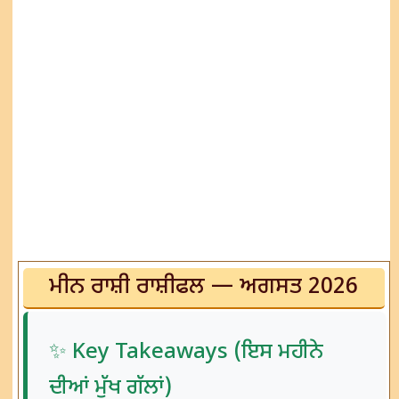
ਮੀਨ ਰਾਸ਼ੀ ਰਾਸ਼ੀਫਲ — ਅਗਸਤ 2026
✨ Key Takeaways (ਇਸ ਮਹੀਨੇ
ਦੀਆਂ ਮੁੱਖ ਗੱਲਾਂ)