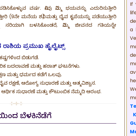
If
ಸಿಕೊಳ್ಳುವ ವರ್ಷ. ನೀವು ನಿಮ್ಮ ಭಯವನ್ನು ಎದುರಿಸುತ್ತೀರಿ
li
ತೀರಿ (9ನೇ ಮನೆಯ ಶನಿ) ಮತ್ತು ದೈವ ಕೃಪೆಯನ್ನು ಪಡೆಯುತ್ತೀರಿ
de
 ಸರಿಯಾಗಿ ಬಳಸಿಕೊಂಡರೆ, ನಿಮ್ಮ ಜೀವನದ ಗತಿಯನ್ನೇ
a 
Ve
ma
ಕ ರಾಶಿಯ ಪ್ರಮುಖ ಹೈಲೈಟ್ಸ್
de
ಷ್ಟಗಳಿಂದ ಬಿಡುಗಡೆ.
m
ರಿಕ ಬದಲಾವಣೆ ಮತ್ತು ಹಠಾತ್ ಘಟನೆಗಳು.
av
ಿಕ್ಷಣ ಮತ್ತು ಧರ್ಮದ ಕಡೆಗೆ ಒಲವು.
he
ರಕ್ಷಣೆ, ಆರೋಗ್ಯ ಸುಧಾರಣೆ ಮತ್ತು ಆತ್ಮವಿಶ್ವಾಸ.
We
ಆರ್ಥಿಕ ಸುಧಾರಣೆ ಮತ್ತು ಕೌಟುಂಬಿಕ ನೆಮ್ಮದಿ ಆರಂಭ.
ma
Te
ೆಯಿಂದ ಬೆಳಕಿನೆಡೆಗೆ
Gu
M