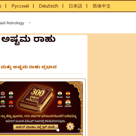
s
Русский
Deutsch
日本語
简体中文
❘
❘
❘
❘
aid Astrology
ು ಅಷ್ಟಮ ರಾಹು
 ಮತ್ತು ಅಷ್ಟಮ ರಾಹು ಪ್ರಭಾವ