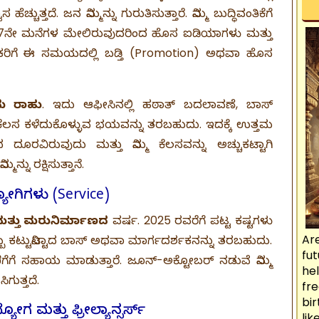
ೆಚ್ಚುತ್ತದೆ. ಜನ ನಿಮ್ಮನ್ನು ಗುರುತಿಸುತ್ತಾರೆ. ನಿಮ್ಮ ಬುದ್ಧಿವಂತಿಕೆಗೆ
 ಮತ್ತು 7ನೇ ಮನೆಗಳ ಮೇಲಿರುವುದರಿಂದ ಹೊಸ ಐಡಿಯಾಗಳು ಮತ್ತು
ೇಕರಿಗೆ ಈ ಸಮಯದಲ್ಲಿ ಬಡ್ತಿ (Promotion) ಅಥವಾ ಹೊಸ
ಮ ರಾಹು
. ಇದು ಆಫೀಸಿನಲ್ಲಿ ಹಠಾತ್ ಬದಲಾವಣೆ, ಬಾಸ್
ಲಸ ಕಳೆದುಕೊಳ್ಳುವ ಭಯವನ್ನು ತರಬಹುದು. ಇದಕ್ಕೆ ಉತ್ತಮ
ದೂರವಿರುವುದು ಮತ್ತು ನಿಮ್ಮ ಕೆಲಸವನ್ನು ಅಚ್ಚುಕಟ್ಟಾಗಿ
್ನು ರಕ್ಷಿಸುತ್ತಾನೆ.
ೋಗಿಗಳು (Service)
 ಮತ್ತು ಮರುನಿರ್ಮಾಣದ
ವರ್ಷ. 2025 ರವರೆಗೆ ಪಟ್ಟ ಕಷ್ಟಗಳು
Ar
ಬ ಕಟ್ಟುನಿಟ್ಟಾದ ಬಾಸ್ ಅಥವಾ ಮಾರ್ಗದರ್ಶಕನನ್ನು ತರಬಹುದು.
fu
ಣಿಗೆಗೆ ಸಹಾಯ ಮಾಡುತ್ತಾರೆ. ಜೂನ್-ಅಕ್ಟೋಬರ್ ನಡುವೆ ನಿಮ್ಮ
he
ಿಗುತ್ತದೆ.
fre
bir
ಗ ಮತ್ತು ಫ್ರೀಲ್ಯಾನ್ಸರ್ಸ್
li