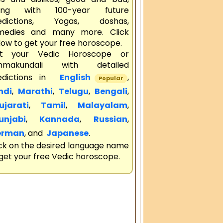
ong with 100-year future
edictions, Yogas, doshas,
medies and many more. Click
ow to get your free horoscope.
t your Vedic Horoscope or
nmakundali with detailed
edictions in
English
,
Popular
ndi
,
Marathi
,
Telugu
,
Bengali
,
jarati
,
Tamil
,
Malayalam
,
njabi
,
Kannada
,
Russian
,
rman
, and
Japanese
.
ick on the desired language name
get your free Vedic horoscope.