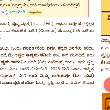
ಿಷ್ಯವನ್ನಲ್ಲ. ನಿಮ್ಮ ರಾಶಿ ಯಾವುದೆಂದು ತಿಳಿಯದಿದ್ದರೆ,
ಲ್ಲಿ ಕ್ಲಿಕ್ ಮಾಡಿ
.
Popular
ೇ ಪಾದ),
ಪುಷ್ಯ
ನಕ್ಷತ್ರ (4 ಪಾದಗಳು), ಅಥವಾ
ಆಶ್ಲೇಷ
ನಕ್ಷತ್ರದ
ಸಿದವರು ಕರ್ಕಾಟಕ ರಾಶಿಗೆ (Cancer) ಸೇರುತ್ತಾರೆ. ಈ ರಾಶಿಯ
)
.
ನಿಮ್
ಬ್ರ
 2026 ಒಂದು ಪರಿವರ್ತನೆಯ ವರ್ಷ. ಕಷ್ಟದ ದಿನಗಳು ಕಳೆದು,
ಸ್ಪ
ರೆ, ನಿಮ್ಮ ಕಷ್ಟದ
ಅಷ್ಟಮ ಶನಿ
ಯ ಕಾಟ ಈಗ ಮುಗಿದಿದೆ. ಇದು
ಷ್ಟಮ ರಾಹು
ವಿನ ಸರದಿ (8ನೇ ಮನೆಯಲ್ಲಿ ರಾಹು). ಇದು ಸ್ವಲ್ಪ
ಕೇಂದ
ರಬಹುದು. ಆದರೆ ಹೆದರಬೇಡಿ! 2026 ನಿಮಗೆ ಒಂದು ಅದ್ಭುತ
ಬਟನ್ 
 ಅಕ್ಟೋಬರ್ ವರೆಗೆ
ಗುರು ನಿಮ್ಮ ರಾಶಿಯಲ್ಲೇ (1ನೇ ಮನೆ)
ಸ ಮಹಾಪುರುಷ ಯೋಗ
ವನ್ನು ಸೃಷ್ಟಿಸುತ್ತದೆ. ಇದು ನಿಮಗೆ ನಿಜವಾದ