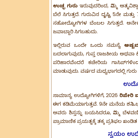
ಉಚ್ಛ ಗುರು
ಇರುವುದರಿಂದ, ನಿಮ್ಮ ಆತ್ಮವಿಶ್ವಾಸ ಹ
ಬೆಲೆ ಸಿಗುತ್ತದೆ. ಗುರುವಿನ ದೃಷ್ಟಿ 5ನೇ
ಸಹೋದ್ಯೋಗಿಗಳ ಬೆಂಬಲ ಸಿಗುತ್ತದೆ. ಅನ
ಜವಾಬ್ದಾರಿ ಸಿಗಬಹುದು.
ಇಲ್ಲಿರುವ ಒಂದೇ ಒಂದು ಸಮಸ್ಯೆ
ಅಷ್ಟ
ಬದಲಾಗುವುದು, ಗುಪ್ತ ರಾಜಕೀಯ ಅಥವಾ ಕೆ
ಪರಿಹಾರವೆಂದರೆ ಕಚೇರಿಯ ಗಾಸಿಪ್‌ಗಳಿಂದ 
ಮಾಡುವುದು. ವರ್ಷದ ಮಧ್ಯಭಾಗದಲ್ಲಿ ಗುರು ನಿಮ್ಮನ
ಉದ್ಯ
ಸಾಮಾನ್ಯ ಉದ್ಯೋಗಿಗಳಿಗೆ, 2026
ರಿಪೇರಿ
ಈಗ ಕಡಿಮೆಯಾಗುತ್ತವೆ. 9ನೇ ಮನೆಯ ಶನಿ ಒಬ್
ಅವರು ಶಿಸ್ತನ್ನು ಬಯಸಿದರೂ, ನಿಮ್ಮ ಬೆಳವ
ಪ್ರಾಮಾಣಿಕ ಪ್ರಯತ್ನಕ್ಕೆ ತಕ್ಕ ಪ್ರತಿಫಲ ಖಂಡಿತ ಸ
ಸ್ವಯಂ ಉದ್ಯೋ