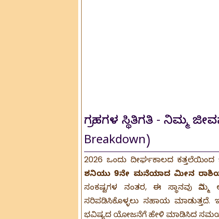
ಗ್ರಹಗಳ ಸ್ಥಿತಿಗತಿ - ನಿಮ್ಮ
Breakdown)
2026 ಒಂದು ದೀರ್ಘಕಾಲದ ಕತ್ತಲೆಯಿಂದ ಬೆಳ
ಶನಿಯು 9ನೇ ಮನೆಯಾದ ಮೀನ ರಾಶಿಯಲ್ಲಿ
ಸಂಕಷ್ಟಗಳ ನಂತರ, ಈ ಸ್ಥಾನವು ನಿಮ್ಮ ಅದ
ಸರಿಪಡಿಸಿಕೊಳ್ಳಲು ಸಹಾಯ ಮಾಡುತ್ತದೆ. ಇ
ಭವಿಷ್ಯದ ಯೋಜನೆಗೆ ಹೇಳಿ ಮಾಡಿಸಿದ ಸಮ