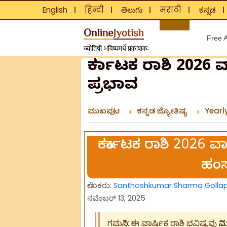
English
हिन्दी
తెలుగు
मराठी
ಕನ್ನಡ
❘
❘
❘
❘
Free A
ಕರ್ಕಾಟಕ ರಾಶಿ 2026
ಪ್ರಭಾವ
ಮುಖಪುಟ
ಕನ್ನಡ ಜ್ಯೋತಿಷ್ಯ
Yearl
ಕರ್ಕಾಟಕ ರಾಶಿ 2026 ವಾರ
ಹಂಸ
ಲೇಖಕರು:
Santhoshkumar Sharma Gollape
ನವೆಂಬರ್ 13, 2025
ಗಮನಿಸಿ: ಈ ವಾರ್ಷಿಕ ರಾಶಿ ಭವಿಷ್ಯವು ನ