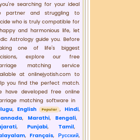
 you're searching for your ideal
fe partner and struggling to
cide who is truly compatible for
happy and harmonious life, let
dic Astrology guide you. Before
king one of life's biggest
cisions, explore our free
arriage matching service
ailable at onlinejyotish.com to
lp you find the perfect match.
 have developed free online
rriage matching software in
lugu
,
English
,
Hindi
,
Popular
Kannada
,
Marathi
,
Bengali
,
jarati
,
Punjabi
,
Tamil
,
alayalam
,
Français
,
Русский
,