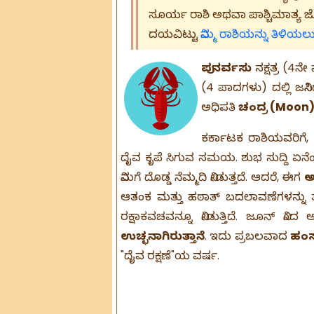
ಸೂರ್ಯ ರಾಶಿ ಅಥವಾ ಪಾಶ್ಚಿಮಾತ್ಯ ಜ್ಯೋತ
ದಯವಿಟ್ಟು
ನಿಮ್ಮ ರಾಶಿಯನ್ನು ತಿಳಿಯಲು ಇ
ಪುನರ್ವಸು
ನಕ್ಷತ್ರ (4ನ
(4 ಪಾದಗಳು) ದಲ್ಲಿ ಜನಿ
ಅಧಿಪತಿ
ಚಂದ್ರ (Moon
ಕರ್ಕಾಟಕ ರಾಶಿಯವರಿಗೆ,
ದೈವ ಕೃಪೆ ಸಿಗುವ ಸಮಯ. ಶುಭ ಸುದ್ದಿ ಏನೆಂದ
ನಿಮಗೆ ದೊಡ್ಡ ನೆಮ್ಮದಿ ನೀಡುತ್ತದೆ. ಆದರೆ, ಈಗ
ಅ
ಆತಂಕ ಮತ್ತು ಹಠಾತ್ ಬದಲಾವಣೆಗಳನ್ನು ತ
ರಕ್ಷಾಕವಚವನ್ನೂ ನೀಡುತ್ತಿದೆ. ಜೂನ್ ನಿಂದ
ಉಚ್ಛನಾಗಿರುತ್ತಾನೆ
. ಇದು ಪ್ರಬಲವಾದ
ಹಂ
"ದೈವ ರಕ್ಷಣೆ"ಯ ವರ್ಷ.