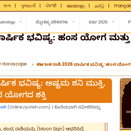
বাংলা
ગુજરાતી
ਪੰਜਾਬੀ
മലയാളം
தமிழ்
Françai
❘
❘
❘
❘
❘
❘
strology
ಜ್ಯೋತಿಷ್ಯ ಪರಿಕರಗಳು
ವರ್ಷ 2026
P
 ವಾರ್ಷಿಕ ಭವಿಷ್ಯ: ಹಂಸ ಯೋಗ ಮತ್ತ
y Horoscope
ಕರ್ಕಾಟಕ ರಾಶಿ 2026 ವಾರ್ಷಿಕ ಭವಿಷ್ಯ: ಹಂಸ ಯೋಗ
್ಷಿಕ ಭವಿಷ್ಯ: ಅಷ್ಟಮ ಶನಿ ಮುಕ್ತಿ,
 ಯೋಗದ ಶಕ್ತಿ
lli
(OnlineJyotish.com) | ಕೊನೆಯದಾಗಿ ನವೀಕರಿಸಿದ್ದು:
ಿಮ್ಮ ಚಂದ್ರ ರಾಶಿಯನ್ನು (Moon Sign) ಆಧರಿಸಿದೆ,