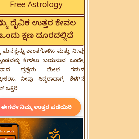
Free Astrology
ನಿಮ್ಮ ದೈವಿಕ ಉತ್ತರ ಕೇವಲ
ಒಂದು ಕ್ಷಣ ದೂರದಲ್ಲಿದೆ
ಮ ಮನಸ್ಸನ್ನು ಶಾಂತಗೊಳಿಸಿ ಮತ್ತು ನೀವು
ಹ್ಮಾಂಡವನ್ನು ಕೇಳಲು ಬಯಸುವ ಒಂದೇ,
ಷ್ಟವಾದ ಪ್ರಶ್ನೆಯ ಮೇಲೆ ಗಮನ
್ರೀಕರಿಸಿ. ನೀವು ಸಿದ್ಧರಾದಾಗ, ಕೆಳಗಿನ
ಒತ್ತಿರಿ.
ಈಗಲೇ ನಿಮ್ಮ ಉತ್ತರ ಪಡೆಯಿರಿ