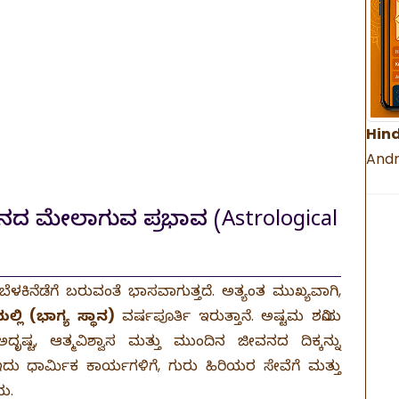
Hind
Andr
 ಜೀವನದ ಮೇಲಾಗುವ ಪ್ರಭಾವ (Astrological
ಕಿನೆಡೆಗೆ ಬರುವಂತೆ ಭಾಸವಾಗುತ್ತದೆ. ಅತ್ಯಂತ ಮುಖ್ಯವಾಗಿ,
 (ಭಾಗ್ಯ ಸ್ಥಾನ)
ವರ್ಷಪೂರ್ತಿ ಇರುತ್ತಾನೆ. ಅಷ್ಟಮ ಶನಿಯ
ೃಷ್ಟ, ಆತ್ಮವಿಶ್ವಾಸ ಮತ್ತು ಮುಂದಿನ ಜೀವನದ ದಿಕ್ಕನ್ನು
ದು ಧಾರ್ಮಿಕ ಕಾರ್ಯಗಳಿಗೆ, ಗುರು ಹಿರಿಯರ ಸೇವೆಗೆ ಮತ್ತು
ಯ.