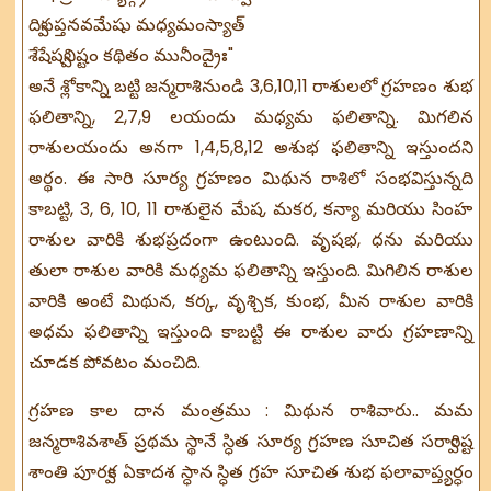
ద్విసప్తనవమేషు మధ్యమంస్యాత్
శేషేష్వనిష్టం కథితం మునీంద్రైః"
అనే శ్లోకాన్ని బట్టి జన్మరాశినుండి 3,6,10,11 రాశులలో గ్రహణం శుభ
ఫలితాన్ని, 2,7,9 లయందు మధ్యమ ఫలితాన్ని. మిగలిన
రాశులయందు అనగా 1,4,5,8,12 అశుభ ఫలితాన్ని ఇస్తుందని
అర్థం. ఈ సారి సూర్య గ్రహణం మిథున రాశిలో సంభవిస్తున్నది
కాబట్టి, 3, 6, 10, 11 రాశులైన మేష, మకర, కన్యా మరియు సింహ
రాశుల వారికి శుభప్రదంగా ఉంటుంది. వృషభ, ధను మరియు
తులా రాశుల వారికి మధ్యమ ఫలితాన్ని ఇస్తుంది. మిగిలిన రాశుల
వారికి అంటే మిథున, కర్క, వృశ్చిక, కుంభ, మీన రాశుల వారికి
అధమ ఫలితాన్ని ఇస్తుంది కాబట్టి ఈ రాశుల వారు గ్రహణాన్ని
చూడక పోవటం మంచిది.
గ్రహణ కాల దాన మంత్రము : మిథున రాశివారు.. మమ
జన్మరాశివశాత్ ప్రథమ స్థానే స్ధిత సూర్య గ్రహణ సూచిత సర్వారిష్ట
శాంతి పూర్వక ఏకాదశ స్ధాన స్ధిత గ్రహ సూచిత శుభ ఫలావాప్త్యర్ధం