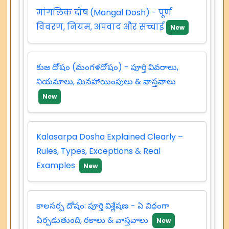
मांगलिक दोष (Mangal Dosh) - पूर्ण
विवरण, नियम, अपवाद और सच्चाई
New
కుజ దోషం (మంగళదోషం) - పూర్తి వివరాలు,
నియమాలు, మినహాయింపులు & వాస్తవాలు
New
Kalasarpa Dosha Explained Clearly –
Rules, Types, Exceptions & Real
Examples
New
కాలసర్ప దోషం: పూర్తి విశ్లేషణ - ఏ విధంగా
ఏర్పడుతుంది, రకాలు & వాస్తవాలు
New