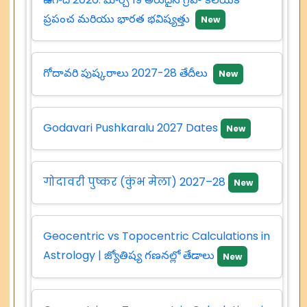
ప్రపంచ మరియు భారత భవిష్యత్తు
New
గోదావరి పుష్కరాలు 2027-28 తేదీలు
New
Godavari Pushkaralu 2027 Dates
New
गोदावरी पुष्कर (कुंभ मेला) 2027–28
New
Geocentric vs Topocentric Calculations in
Astrology | జ్యోతిష్య గణనల్లో తేడాలు
New