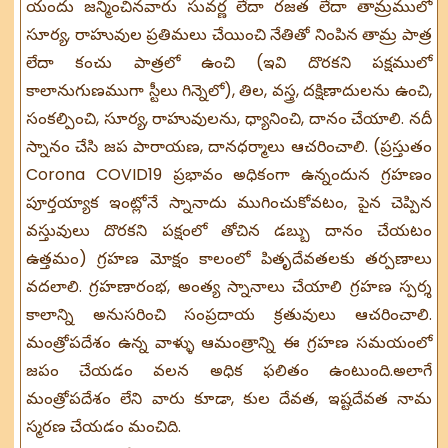
యందు జన్మించినవారు సువర్ణ లేదా రజత లేదా తామ్రములో
సూర్య, రాహువుల ప్రతిమలు చేయించి నేతితో నింపిన తామ్ర పాత్ర
లేదా కంచు పాత్రలో ఉంచి (ఇవి దొరకని పక్షములో
కాలానుగుణముగా స్టీలు గిన్నెలో), తిల, వస్త్ర, దక్షిణాదులను ఉంచి,
సంకల్పించి, సూర్య, రాహువులను, ధ్యానించి, దానం చేయాలి. నదీ
స్నానం చేసి జప పారాయణ, దానధర్మాలు ఆచరించాలి. (ప్రస్తుతం
Corona COVID19 ప్రభావం అధికంగా ఉన్నందున గ్రహణం
పూర్తయ్యాక ఇంట్లోనే స్నానాదు ముగించుకోవటం, పైన చెప్పిన
వస్తువులు దొరకని పక్షంలో తోచిన డబ్బు దానం చేయటం
ఉత్తమం) గ్రహణ మోక్షం కాలంలో పితృదేవతలకు తర్పణాలు
వదలాలి. గ్రహణారంభ, అంత్య స్నానాలు చేయాలి గ్రహణ స్పర్శ
కాలాన్ని అనుసరించి సంప్రదాయ క్రతువులు ఆచరించాలి.
మంత్రోపదేశం ఉన్న వాళ్ళు ఆమంత్రాన్ని ఈ గ్రహణ సమయంలో
జపం చేయడం వలన అధిక ఫలితం ఉంటుంది.అలాగే
మంత్రోపదేశం లేని వారు కూడా, కుల దేవత, ఇష్టదేవత నామ
స్మరణ చేయడం మంచిది.