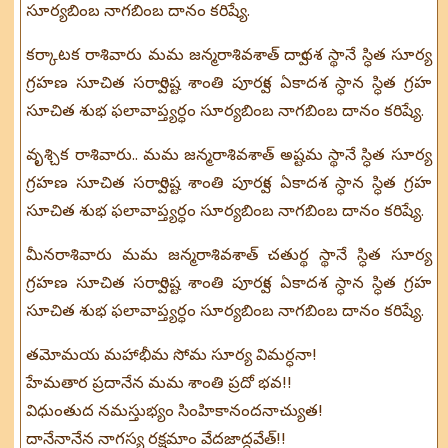
సూర్యబింబ నాగబింబ దానం కరిష్యే.
కర్కాటక రాశివారు మమ జన్మరాశివశాత్ ద్వాదశ స్థానే స్ధిత సూర్య
గ్రహణ సూచిత సర్వారిష్ట శాంతి పూర్వక ఏకాదశ స్ధాన స్ధిత గ్రహ
సూచిత శుభ ఫలావాప్త్యర్ధం సూర్యబింబ నాగబింబ దానం కరిష్యే.
వృశ్చిక రాశివారు.. మమ జన్మరాశివశాత్ అష్టమ స్థానే స్ధిత సూర్య
గ్రహణ సూచిత సర్వారిష్ట శాంతి పూర్వక ఏకాదశ స్ధాన స్ధిత గ్రహ
సూచిత శుభ ఫలావాప్త్యర్ధం సూర్యబింబ నాగబింబ దానం కరిష్యే.
మీనరాశివారు మమ జన్మరాశివశాత్ చతుర్థ స్థానే స్ధిత సూర్య
గ్రహణ సూచిత సర్వారిష్ట శాంతి పూర్వక ఏకాదశ స్ధాన స్ధిత గ్రహ
సూచిత శుభ ఫలావాప్త్యర్ధం సూర్యబింబ నాగబింబ దానం కరిష్యే.
తమోమయ మహాభీమ సోమ సూర్య విమర్ధనా!
హేమతార ప్రదానేన మమ శాంతి ప్రదో భవ!!
విధుంతుద నమస్తుభ్యం సింహికానందనాచ్యుత!
దానేనానేన నాగస్య రక్షమాం వేదజాద్ధవేత్!!