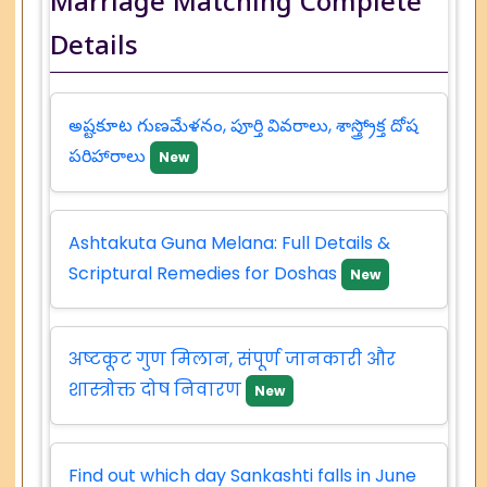
Marriage Matching Complete
Details
అష్టకూట గుణమేళనం, పూర్తి వివరాలు, శాస్త్ర్రోక్త దోష
పరిహారాలు
New
Ashtakuta Guna Melana: Full Details &
Scriptural Remedies for Doshas
New
अष्टकूट गुण मिलान, संपूर्ण जानकारी और
शास्त्रोक्त दोष निवारण
New
Find out which day Sankashti falls in June