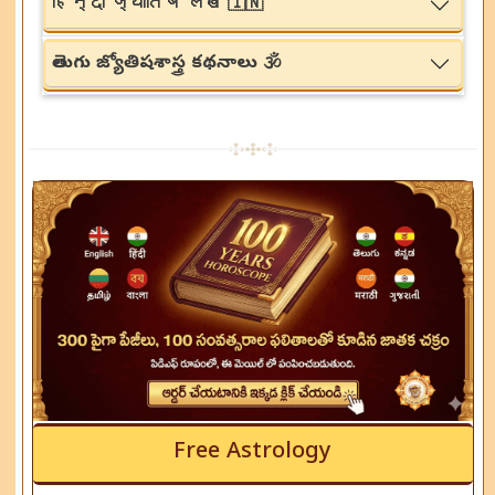
हिन्दी ज्योतिष लेख 🇮🇳
తెలుగు జ్యోతిషశాస్త్ర కథనాలు 🕉️
Free Astrology