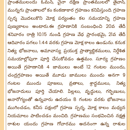
ప్రాంతములందు ఓమన్, చైనా దక్షిణ ప్రాంతములలో తైవాన్,
మున్నగు ప్రాంతాలలో కం కంకణాకార గ్రహణం కనిపిస్తుంది. గ్రహణ
స్పర్శ మొదలుకొని మోక్ష పర్యంతం కల సమయాన్ని గ్రహణ
పుణ్యకాలం అంటారు.ఈ గ్రహణానికి సంబంధించి 20వ తేదీ
శనివారం రాత్రి 10.15 నుండి గ్రహణ వేధ ప్రారంభమై, 21వ తేదీ
ఆదివారం పగలు 1.44 వరకు గ్రహణ మోక్ష కాలం ఉండును. కనుక
నిత్య భోజనాలు, అమావాస్య ప్రయుక్త ప్రాత్యాబ్దికములు, నిర్దేశిత
సమయాల్లోపుగా పూర్తి చేసుకోవడం ఉత్తమం. సూర్య గ్రహణం
అయితే గ్రహణానికి 4 జాములు అంటే 12 గంటల ముందు,
చంద్రగ్రహణం అయితే మూడు జాములు ముందు అనగా 9
గంటల ముందు పూజలు, వ్రతాలు, శ్రాద్ధములు, నిత్య
భోజనాదులు పూర్తి చేయాలి. పిల్లలు, వృద్ధులు, గర్భిణులు,
అనారోగ్యంతో ఉన్నవారు ఉదయం 8 గంటల వరకు భోజనాలు
ముగించడం, కనీస పక్షంలో గ్రహణ స్పర్శ, మోక్ష కాలం మధ్యన
నియమాలు పాటించడం మంచిది. గ్రహణము సంభవించిన నక్షత్ర
రాశుల యందు గ్రహణ గోచారము అదనంగా ఉన్న రాశుల