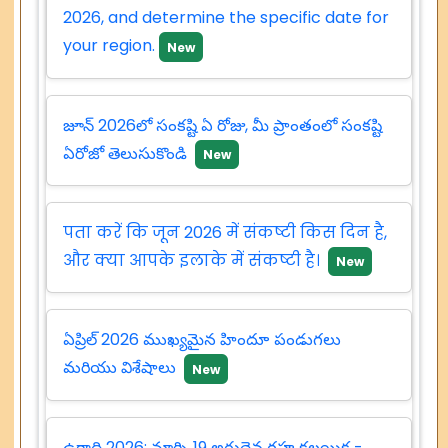
2026, and determine the specific date for
your region.
New
జూన్ 2026లో సంకష్టి ఏ రోజు, మీ ప్రాంతంలో సంకష్టి
ఏరోజో తెలుసుకొండి
New
पता करें कि जून 2026 में संकष्टी किस दिन है,
और क्या आपके इलाके में संकष्टी है।
New
ఏప్రిల్ 2026 ముఖ్యమైన హిందూ పండుగలు
మరియు విశేషాలు
New
ఉగాది 2026: మార్చి 19 అరుదైన గ్రహ కలయిక -