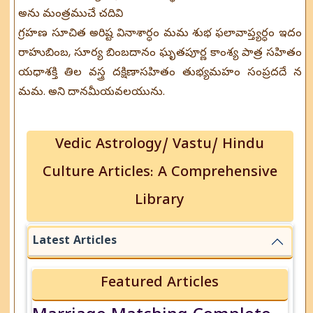
అను మంత్రముచే చదివి
గ్రహణ సూచిత అరిష్ట వినాశార్ధం మమ శుభ ఫలావాప్త్యర్ధం ఇదం
రాహుబింబ, సూర్య బింబదానం ఘృతపూర్ణ కాంశ్య పాత్ర సహితం
యధాశక్తి తిల వస్త్ర దక్షిణాసహితం తుభ్యమహం సంప్రదదే న
మమ. అని దానమీయవలయును.
Vedic Astrology/ Vastu/ Hindu
Culture Articles: A Comprehensive
Library
Latest Articles
Featured Articles