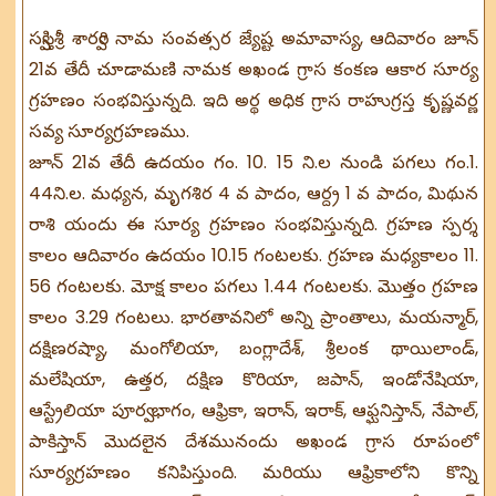
స్వస్తిశ్రీ శార్వరి నామ సంవత్సర జ్యేష్ట అమావాస్య, ఆదివారం జూన్
21వ తేదీ చూడామణి నామక అఖండ గ్రాస కంకణ ఆకార సూర్య
గ్రహణం సంభవిస్తున్నది. ఇది అర్థ అధిక గ్రాస రాహుగ్రస్త కృష్ణవర్ణ
సవ్య సూర్యగ్రహణము.
జూన్ 21వ తేదీ ఉదయం గం. 10. 15 ని.ల నుండి పగలు గం.1.
44ని.ల. మధ్యన, మృగశిర 4 వ పాదం, ఆర్ద్ర 1 వ పాదం, మిథున
రాశి యందు ఈ సూర్య గ్రహణం సంభవిస్తున్నది. గ్రహణ స్పర్శ
కాలం ఆదివారం ఉదయం 10.15 గంటలకు. గ్రహణ మధ్యకాలం 11.
56 గంటలకు. మోక్ష కాలం పగలు 1.44 గంటలకు. మొత్తం గ్రహణ
కాలం 3.29 గంటలు. భారతావనిలో అన్ని ప్రాంతాలు, మయన్మార్,
దక్షిణరష్యా, మంగోలియా, బంగ్లాదేశ్, శ్రీలంక థాయిలాండ్,
మలేషియా, ఉత్తర, దక్షిణ కొరియా, జపాన్, ఇండోనేషియా,
ఆస్ట్రేలియా పూర్వ భాగం, ఆఫ్రికా, ఇరాన్, ఇరాక్, ఆఫ్ఘనిస్తాన్, నేపాల్,
పాకిస్తాన్ మొదలైన దేశమునందు అఖండ గ్రాస రూపంలో
సూర్యగ్రహణం కనిపిస్తుంది. మరియు ఆఫ్రికాలోని కొన్ని