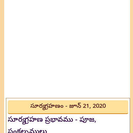
సూర్య గ్రహణం - జూన్ 21, 2020
సూర్య గ్రహణ ప్రభావము - పూజ,
సంకల్పములు