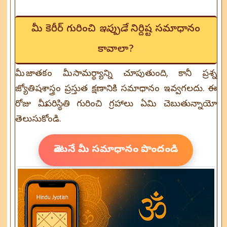
మీ కెరీర్ గురించి
ఇప్పుడే
నిర్దిష్ట సమాధానం
కావాలా?
మీ జాతకం మీ సామర్థ్యాన్ని చూపుతుంది, కానీ ప్రశ్న
జ్యోతిషశాస్త్రం ప్రస్తుత క్షణానికి సమాధానం ఇవ్వగలదు. ఈ
రోజు మీ పరిస్థితి గురించి గ్రహాలు ఏమి చెబుతున్నాయో
తెలుసుకోండి.
వెంటనే మీ సమాధానం పొందండి