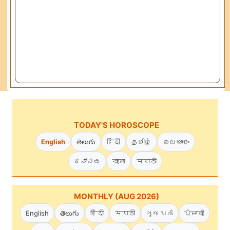
TODAY'S HOROSCOPE
English
తెలుగు
हिंदी
தமிழ்
മലയാളം
ಕನ್ನಡ
বাংলা
मराठी
MONTHLY (AUG 2026)
English
తెలుగు
हिंदी
मराठी
ગુજરાતી
ਪੰਜਾਬੀ