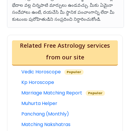
భేదాల వల్ల చిన్నపాటి మార్పులు ఉండవచ్చు. మీకు ఏమైనా
సందేహాలు ఉంటే, దయచేసి మీ స్థానిక పంచాంగాన్ని లేదా మీ
కుటుంబ పురోహితుడిని సంప్రదించి నిర్ధారించుకోండి.
Related Free Astrology services
from our site
Vedic Horoscope
Popular
Kp Horoscope
Marriage Matching Report
Popular
Muhurta Helper
Panchang (Monthly)
Matching Nakshatras