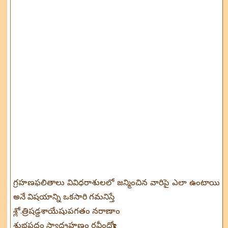
గ్రహణఫలితాలు వివిధరాశులలో జన్మించిన వారిపై ఎలా ఉంటాయి
అనే విషయాన్ని ఒకసారి గమనిస్తే
శ్లో.త్రిషడ్దశాయేషుపగతం నరాణాం
శుభప్రదం స్యాద్గ్రహణం రవీంద్వోః