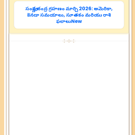
సంపూర్ణ చంద్ర గ్రహణం మార్చి 2026: అమెరికా,
కెనడా సమయాలు, సూతకం మరియు రాశి
ఫలాలుNew