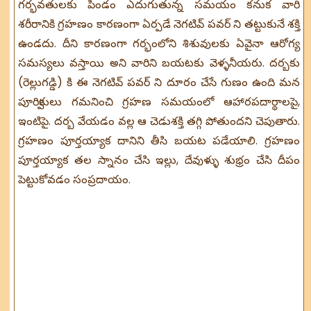
గర్భవతులకు పిండం ఎదుగుతున్న సమయం కనుక వారి
శరీరానికి గ్రహణం కారణంగా ఏర్పడే నెగటివ్ పవర్ ని తట్టుకునే శక్తి
ఉండదు. దీని కారణంగా గర్భంలోని శిశువులకు ఏవైనా ఆరోగ్య
సమస్యలు వస్తాయి అని వారిని బయటకు వెళ్ళనీయరు. దర్బకు
(రెల్లుగడ్డి) కి ఈ నెగటివ్ పవర్ ని దూరం చేసే గుణం ఉంది మన
పూర్వికులు గమనించి గ్రహణ సమయంలో ఆహారపదార్థాలపై,
ఇంటిపై. దర్బ వేయడం వల్ల ఆ చెడుశక్తి తగ్గి పోతుందని చెపుతారు.
గ్రహణం పూర్తయ్యాక దానిని తీసి బయట పడేయాలి. గ్రహణం
పూర్తయ్యాక తల స్నానం చేసి ఇల్లు, దేవుళ్ళు శుభ్రం చేసి దీపం
పెట్టుకోవడం సంప్రదాయం.