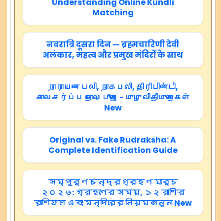
Understanding Online Kundli
Matching
नवरात्रि दूसरा दिन — ब्रह्मचारिणी देवी
अलंकार, महत्व और प्रमुख मंदिरों के साथ
நாராயண பலி, நாகபலி, திரிபிண்டி,
காலசர்ப்ப தோஷ பூஜை - முழு விதிமுறைகள்
New
Original vs. Fake Rudraksha: A
Complete Identification Guide
সম্পূর্ণ চন্দ্রগ্রহণ মার্চ
২০২৬: গ্রহণের সময়, ১২ রাশির
রাশিফল এবং মন্দিরের নিয়মকানুন New