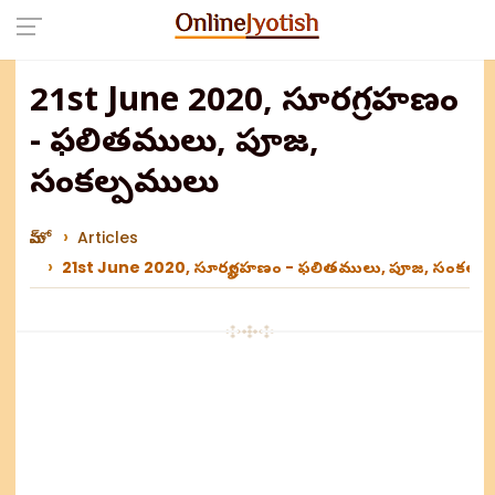
21st June 2020, సూర్యగ్రహణం
- ఫలితములు, పూజ,
సంకల్పములు
హోమ్
Articles
21st June 2020, సూర్యగ్రహణం - ఫలితములు, పూజ, సంకల్ప