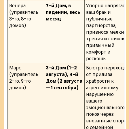
Венера
7-й Дом, в
Упорно напрягает
(управитель
падении, весь
ваш брак и
3-го, 8-го
месяц
публичные
домов)
партнерства,
привнося мелкие
трения и снижая
привычный
комфорт и
роскошь.
Марс
3-й Дом (1–2
Быстро переходи
(управитель
августа), 4-й
от прилива
2-го, 9-го
Дом (2 августа
храбрости к
домов)
— 1 сентября)
агрессивному
нарушению
вашего
эмоционального
покоя через
внезапные споры
о семейной