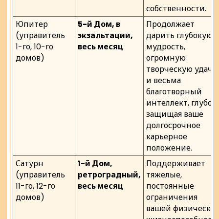
собственности.
Юпитер
5-й Дом, в
Продолжает
(управитель
экзальтации,
дарить глубокую
1-го, 10-го
весь месяц
мудрость,
домов)
огромную
творческую удачу
и весьма
благотворный
интеллект, глубок
защищая ваше
долгосрочное
карьерное
положение.
Сатурн
1-й Дом,
Поддерживает
(управитель
ретроградный,
тяжелые,
11-го, 12-го
весь месяц
постоянные
домов)
ограничения
вашей физическо