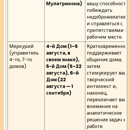
Мулатрикона)
вашу способность
побеждать
недоброжелателе
и справляться с
препятствиями н
рабочем месте.
Меркурий
4-й Дом (1–5
Кратковременно
(управитель
августа, в
поддерживает
4-го, 7-го
своем знаке),
общение дома,
домов)
5-й Дом (5–22
затем
августа), 6-й
стимулирует ваш
Дом (22
творческий
августа — 1
интеллект и,
сентября)
наконец,
переключает ваш
внимание на
аналитическое
решение задач на
работе.