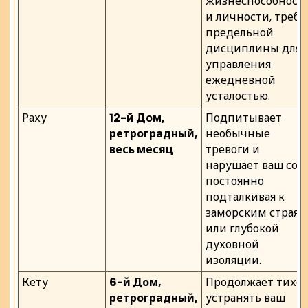
жизнеспособност
и личности, требу
предельной
дисциплины для
управления
ежедневной
усталостью.
Раху
12-й Дом,
Подпитывает
ретроградный,
необычные
весь месяц
тревоги и
нарушает ваш сон,
постоянно
подталкивая к
заморским страям
или глубокой
духовной
изоляции.
Кету
6-й Дом,
Продолжает тихо
ретроградный,
устранять ваш