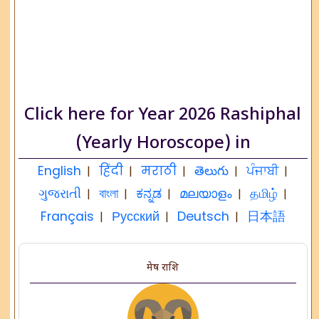
Click here for Year 2026 Rashiphal
(Yearly Horoscope) in
English
हिंदी
मराठी
తెలుగు
ਪੰਜਾਬੀ
|
|
|
|
|
ગુજરાતી
বাংলা
ಕನ್ನಡ
മലയാളം
தமிழ்
|
|
|
|
|
Français
Русский
Deutsch
日本語
|
|
|
मेष राशि