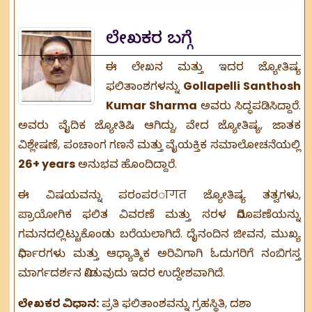
ಲೇಖಕರ ಬಗ್ಗೆ
ಈ ಲೇಖನ ಮತ್ತು ಇದರ ಜ್ಯೋತಿಷ್ಯ
ಫಲಿತಾಂಶಗಳನ್ನು
Gollapelli Santhosh
Kumar Sharma
ಅವರು ಸಿದ್ಧಪಡಿಸಿದ್ದಾರೆ.
ಅವರು
ವೈದಿಕ ಜ್ಯೋತಿಷಿ
ಆಗಿದ್ದು, ವೇದ ಜ್ಯೋತಿಷ್ಯ, ಜಾತಕ
ವಿಶ್ಲೇಷಣೆ, ಪಂಚಾಂಗ ಗಣನೆ ಮತ್ತು ವೈಯಕ್ತಿಕ ಸಮಾಲೋಚನೆಯಲ್ಲಿ
26+ years
ಅನುಭವ ಹೊಂದಿದ್ದಾರೆ.
ಈ ವಿಷಯವನ್ನು ಪರಂಪರागत ಜ್ಯೋತಿಷ್ಯ ತತ್ವಗಳು,
ಪ್ರಾಯೋಗಿಕ ಫಲಿತ ವಿವರಣೆ ಮತ್ತು ಸರಳ ನಿರೂಪಣೆಯನ್ನು
ಗಮನದಲ್ಲಿಟ್ಟುಕೊಂಡು ಬರೆಯಲಾಗಿದೆ. ದೈನಂದಿನ ಜೀವನ, ಮುಖ್ಯ
ನಿರ್ಧಾರಗಳು ಮತ್ತು ಆಧ್ಯಾತ್ಮಿಕ ಅರಿವಿಗಾಗಿ ಓದುಗರಿಗೆ ನಂಬಿಗಸ್ತ
ಮಾರ್ಗದರ್ಶನ ನೀಡುವುದು ಇದರ ಉದ್ದೇಶವಾಗಿದೆ.
ಲೇಖಕರ ವಿಧಾನ:
ಪ್ರತಿ ಫಲಿತಾಂಶವನ್ನು ಗ್ರಹಸ್ಥಿತಿ, ದಶಾ