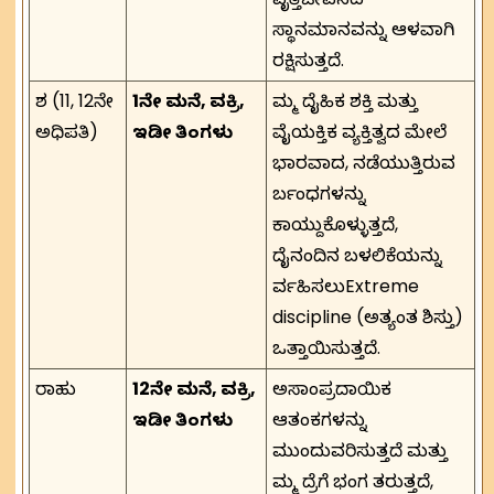
ಸ್ಥಾನಮಾನವನ್ನು ಆಳವಾಗಿ
ರಕ್ಷಿಸುತ್ತದೆ.
ಶನಿ (11, 12ನೇ
1ನೇ ಮನೆ, ವಕ್ರಿ,
ನಿಮ್ಮ ದೈಹಿಕ ಶಕ್ತಿ ಮತ್ತು
ಅಧಿಪತಿ)
ಇಡೀ ತಿಂಗಳು
ವೈಯಕ್ತಿಕ ವ್ಯಕ್ತಿತ್ವದ ಮೇಲೆ
ಭಾರವಾದ, ನಡೆಯುತ್ತಿರುವ
ನಿರ್ಬಂಧಗಳನ್ನು
ಕಾಯ್ದುಕೊಳ್ಳುತ್ತದೆ,
ದೈನಂದಿನ ಬಳಲಿಕೆಯನ್ನು
ನಿರ್ವಹಿಸಲುExtreme
discipline (ಅತ್ಯಂತ ಶಿಸ್ತು)
ಒತ್ತಾಯಿಸುತ್ತದೆ.
ರಾಹು
12ನೇ ಮನೆ, ವಕ್ರಿ,
ಅಸಾಂಪ್ರದಾಯಿಕ
ಇಡೀ ತಿಂಗಳು
ಆತಂಕಗಳನ್ನು
ಮುಂದುವರಿಸುತ್ತದೆ ಮತ್ತು
ನಿಮ್ಮ ನಿದ್ರೆಗೆ ಭಂಗ ತರುತ್ತದೆ,