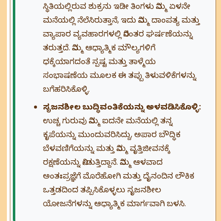
ಸ್ಥಿತಿಯಲ್ಲಿರುವ ಶುಕ್ರನು ಇಡೀ ತಿಂಗಳು ನಿಮ್ಮ ಏಳನೇ
ಮನೆಯಲ್ಲಿ ನೆಲೆಸಿರುತ್ತಾನೆ, ಇದು ನಿಮ್ಮ ದಾಂಪತ್ಯ ಮತ್ತು
ವ್ಯಾಪಾರ ವ್ಯವಹಾರಗಳಲ್ಲಿ ನಿರಂತರ ಘರ್ಷಣೆಯನ್ನು
ತರುತ್ತದೆ. ನಿಮ್ಮ ಆಧ್ಯಾತ್ಮಿಕ ಮೌಲ್ಯಗಳಿಗೆ
ಧಕ್ಕೆಯಾಗದಂತೆ ಸ್ಪಷ್ಟ ಮತ್ತು ತಾಳ್ಮೆಯ
ಸಂಭಾಷಣೆಯ ಮೂಲಕ ಈ ತಪ್ಪು ತಿಳುವಳಿಕೆಗಳನ್ನು
ಬಗೆಹರಿಸಿಕೊಳ್ಳಿ.
ಸೃಜನಶೀಲ ಬುದ್ಧಿವಂತಿಕೆಯನ್ನು ಅಳವಡಿಸಿಕೊಳ್ಳಿ:
ಉಚ್ಚ ಗುರುವು ನಿಮ್ಮ ಐದನೇ ಮನೆಯಲ್ಲಿ ತನ್ನ
ಕೃಪೆಯನ್ನು ಮುಂದುವರಿಸಿದ್ದು, ಅಪಾರ ಬೌದ್ಧಿಕ
ಬೆಳವಣಿಗೆಯನ್ನು ಮತ್ತು ನಿಮ್ಮ ವೃತ್ತಿಜೀವನಕ್ಕೆ
ರಕ್ಷಣೆಯನ್ನು ನೀಡುತ್ತಿದ್ದಾನೆ. ನಿಮ್ಮ ಆಳವಾದ
ಅಂತಃಪ್ರಜ್ಞೆಗೆ ಮೊರೆಹೋಗಿ ಮತ್ತು ದೈನಂದಿನ ಲೌಕಿಕ
ಒತ್ತಡದಿಂದ ತಪ್ಪಿಸಿಕೊಳ್ಳಲು ಸೃಜನಶೀಲ
ಯೋಜನೆಗಳನ್ನು ಆಧ್ಯಾತ್ಮಿಕ ಮಾರ್ಗವಾಗಿ ಬಳಸಿ.