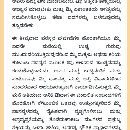
ಅವರು ಹೆಚ್ಚು ಟೀಕೆ ಮಾಡಬಹುದು. ನೀವು ಅತ್ಯಂತ ತಾಳ್ಮೆಯನ್ನು
ಅಭ್ಯಾಸ ಮಾಡಬೇಕು ಮತ್ತು ನಿಮ್ಮ ಏಕಾಂತತೆಯ ಅಗತ್ಯವನ್ನು
ಸಮರ್ಥಿಸಿಕೊಳ್ಳಲು ಕಠಿಣ ಪದಗಳನ್ನು ಬಳಸುವುದನ್ನು
ತಪ್ಪಿಸಬೇಕು.
ಈ ತೀವ್ರವಾದ ಪರಸ್ಪರ ಘರ್ಷಣೆಗಳ ಹೊರತಾಗಿಯೂ, ನಿಮ್ಮ
ಐದನೇ ಮನೆಯಲ್ಲಿ ಉಚ್ಚ ಗುರುವು
ಮುಂದುವರಿಯುತ್ತಿರುವುದರಿಂದ ನಿಮ್ಮ ಮಕ್ಕಳು ಅಥವಾ ಕಿರಿಯ
ಕುಟುಂಬ ಸದಸ್ಯರ ಮೂಲಕ ನೀವು ಆಳವಾದ ಸಾಂತ್ವನವನ್ನು
ಕಂಡುಕೊಳ್ಳಬಹುದು. ಅವರ ಮುಗ್ಧ ಬುದ್ಧಿವಂತಿಕೆ ಮತ್ತು
ಸಂತೋಷವು ನಿಮ್ಮ ದಾಂಪತ್ಯ ಮತ್ತು ಆಸ್ತಿ ವಿವಾದಗಳಿಂದ
ಸುಂದರವಾದ ಅಭಯಾರಣ್ಯವಾಗಿ ಕಾರ್ಯನಿರ್ವಹಿಸುತ್ತದೆ. ನಿಮ್ಮ
ಮನೆ ಅತಿಯಾದ ಅನಿಸಿಕೆ ನೀಡಿದಾಗ ಈ ಬೆಂಬಲಿತ ಸಂಬಂಧಗಳಿಗೆ
ಮೊರೆಹೋಗಿ. ಕೌಟುಂಬಿಕ ಒತ್ತಡವು ಉತ್ತುಂಗಕ್ಕೇರಿದರೆ, ನಿಮ್ಮ
ವಾಸಸ್ಥಳವನ್ನು ದೈಹಿಕವಾಗಿ ಸ್ವಚ್ಛಗೊಳಿಸಲು ಮತ್ತು
ಅಸ್ತವ್ಯಸ್ತತೆಯನ್ನು ತೊಡೆದುಹಾಕಲು ಮಂಗಳನ ಪ್ರಕ್ಷುಬ್ಧ
ಶಕ್ತಿಯನ್ನು ಬಳಸಿ. ಹಳೆಯ, ಅನಗತ್ಯ ಭೌತಿಕ ಸ್ವಾಧೀನಗಳನ್ನು