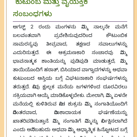
ಕುಟುಂಬ ಮತ್ತು ವೈಯಕ್ತಿಕ
ಸಂಬಂಧಗಳು
ಆಗಸ್ಟ್ 2 ರಂದು ಮಂಗಳನು ನಿಮ್ಮ ನಾಲ್ಕನೇ ಮನೆಗೆ
ಬಲವಂತವಾಗಿ ಪ್ರವೇಶಿಸುವುದರಿಂದ ಕೌಟುಂಬಿಕ
ಸಾಮರಸ್ಯವು ತೀವ್ರವಾದ, ತಕ್ಷಣದ ಸವಾಲುಗಳನ್ನು
ಎದುರಿಸುತ್ತದೆ. ಈ ಆಕ್ರಮಣಕಾರಿ ಸಂಚಾರವು ನಿಮ್ಮ
ಭಾವನಾತ್ಮಕ ಶಾಂತಿಯನ್ನು ಪುಡಿಪುಡಿ ಮಾಡುತ್ತದೆ, ನಿಮ್ಮ
ತಾಯಿಯೊಂದಿಗೆ ಹಠಾತ್, ಬಿಸಿಯಾದ ವಾಗ್ವಾದಗಳನ್ನು ಅಥವಾ
ಕುಟುಂಬದ ಆಸ್ತಿಯ ಬಗ್ಗೆ ವಿಘಟನಾಕಾರಿ ಸಂಘರ್ಷಗಳನ್ನು
ತರುತ್ತದೆ. ನೀವು ಕ್ಷುಲ್ಲಕ ಮನೆಯ ಜಗಳಗಳಿಂದ ದೂರವಿರಲು
ಸಕ್ರಿಯವಾಗಿ ಆಯ್ಕೆ ಮಾಡಿಕೊಳ್ಳಬೇಕು. ಮೇಲಾಗಿ, ನಿಮ್ಮ ಏಳನೇ
ಮನೆಯಲ್ಲಿ ಕುಳಿತಿರುವ ನೀಚ ಶುಕ್ರನು ನಿಮ್ಮ ಸಂಗಾತಿಯೊಂದಿಗೆ
ನಿರಂತರವಾದ, ನಿರಾಶಾದಾಯಕ ಘರ್ಷಣೆಯನ್ನು
ಖಾತರಿಪಡಿಸುತ್ತಾನೆ. ನಿಮ್ಮ ಸಂಗಾತಿಗೆ ನಿಮ್ಮನ್ನು ನಿರ್ಲಕ್ಷಿಸಲಾಗಿದೆ
ಎಂದು ಅನಿಸಬಹುದು ಅಥವಾ ನಿಮ್ಮ ಆಧ್ಯಾತ್ಮಿಕ ಹಿನ್ನೋಟದ ಬಗ್ಗೆ