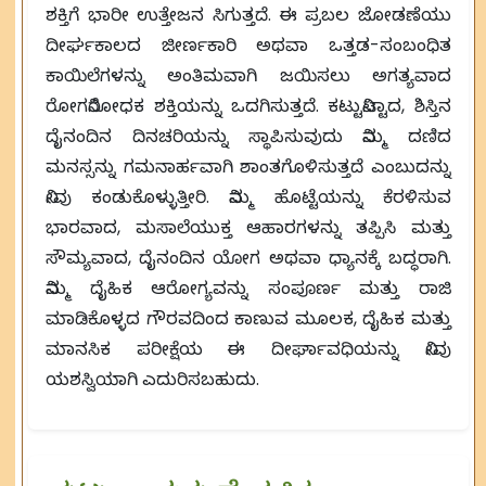
ಶಕ್ತಿಗೆ ಭಾರೀ ಉತ್ತೇಜನ ಸಿಗುತ್ತದೆ. ಈ ಪ್ರಬಲ ಜೋಡಣೆಯು
ದೀರ್ಘಕಾಲದ ಜೀರ್ಣಕಾರಿ ಅಥವಾ ಒತ್ತಡ-ಸಂಬಂಧಿತ
ಕಾಯಿಲೆಗಳನ್ನು ಅಂತಿಮವಾಗಿ ಜಯಿಸಲು ಅಗತ್ಯವಾದ
ರೋಗನಿರೋಧಕ ಶಕ್ತಿಯನ್ನು ಒದಗಿಸುತ್ತದೆ. ಕಟ್ಟುನಿಟ್ಟಾದ, ಶಿಸ್ತಿನ
ದೈನಂದಿನ ದಿನಚರಿಯನ್ನು ಸ್ಥಾಪಿಸುವುದು ನಿಮ್ಮ ದಣಿದ
ಮನಸ್ಸನ್ನು ಗಮನಾರ್ಹವಾಗಿ ಶಾಂತಗೊಳಿಸುತ್ತದೆ ಎಂಬುದನ್ನು
ನೀವು ಕಂಡುಕೊಳ್ಳುತ್ತೀರಿ. ನಿಮ್ಮ ಹೊಟ್ಟೆಯನ್ನು ಕೆರಳಿಸುವ
ಭಾರವಾದ, ಮಸಾಲೆಯುಕ್ತ ಆಹಾರಗಳನ್ನು ತಪ್ಪಿಸಿ ಮತ್ತು
ಸೌಮ್ಯವಾದ, ದೈನಂದಿನ ಯೋಗ ಅಥವಾ ಧ್ಯಾನಕ್ಕೆ ಬದ್ಧರಾಗಿ.
ನಿಮ್ಮ ದೈಹಿಕ ಆರೋಗ್ಯವನ್ನು ಸಂಪೂರ್ಣ ಮತ್ತು ರಾಜಿ
ಮಾಡಿಕೊಳ್ಳದ ಗೌರವದಿಂದ ಕಾಣುವ ಮೂಲಕ, ದೈಹಿಕ ಮತ್ತು
ಮಾನಸಿಕ ಪರೀಕ್ಷೆಯ ಈ ದೀರ್ಘಾವಧಿಯನ್ನು ನೀವು
ಯಶಸ್ವಿಯಾಗಿ ಎದುರಿಸಬಹುದು.