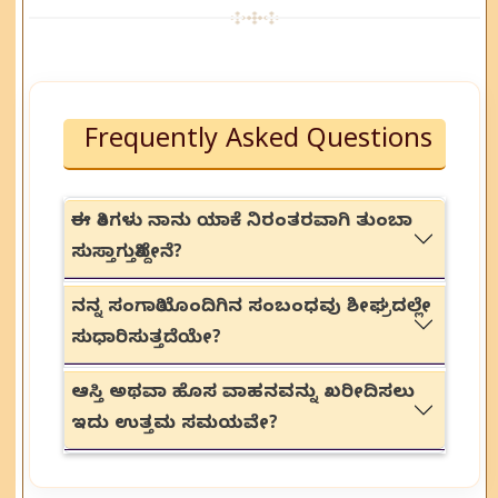
Frequently Asked Questions
ಈ ತಿಂಗಳು ನಾನು ಯಾಕೆ ನಿರಂತರವಾಗಿ ತುಂಬಾ
ಸುಸ್ತಾಗುತ್ತಿದ್ದೇನೆ?
ನನ್ನ ಸಂಗಾತಿಯೊಂದಿಗಿನ ಸಂಬಂಧವು ಶೀಘ್ರದಲ್ಲೇ
ಸುಧಾರಿಸುತ್ತದೆಯೇ?
ಆಸ್ತಿ ಅಥವಾ ಹೊಸ ವಾಹನವನ್ನು ಖರೀದಿಸಲು
ಇದು ಉತ್ತಮ ಸಮಯವೇ?