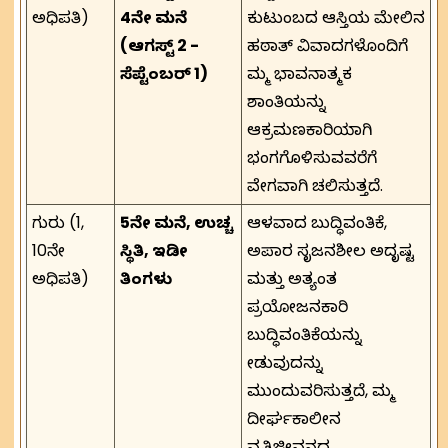
ಅಧಿಪತಿ)
4ನೇ ಮನೆ
ಕುಟುಂಬದ ಆಸ್ತಿಯ ಮೇಲಿನ
(ಆಗಸ್ಟ್ 2 -
ಹಠಾತ್ ವಿವಾದಗಳೊಂದಿಗೆ
ಸೆಪ್ಟೆಂಬರ್ 1)
ನಿಮ್ಮ ಭಾವನಾತ್ಮಕ
ಶಾಂತಿಯನ್ನು
ಆಕ್ರಮಣಕಾರಿಯಾಗಿ
ಭಂಗಗೊಳಿಸುವವರೆಗೆ
ವೇಗವಾಗಿ ಚಲಿಸುತ್ತದೆ.
ಗುರು (1,
5ನೇ ಮನೆ, ಉಚ್ಚ
ಆಳವಾದ ಬುದ್ಧಿವಂತಿಕೆ,
10ನೇ
ಸ್ಥಿತಿ, ಇಡೀ
ಅಪಾರ ಸೃಜನಶೀಲ ಅದೃಷ್ಟ
ಅಧಿಪತಿ)
ತಿಂಗಳು
ಮತ್ತು ಅತ್ಯಂತ
ಪ್ರಯೋಜನಕಾರಿ
ಬುದ್ಧಿವಂತಿಕೆಯನ್ನು
ನೀಡುವುದನ್ನು
ಮುಂದುವರಿಸುತ್ತದೆ, ನಿಮ್ಮ
ದೀರ್ಘಕಾಲೀನ
ವೃತ್ತಿಜೀವನದ