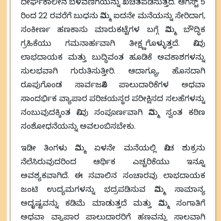
ದೀರ್ಘಕಾಲೀನ ಬೆಳವಣಿಗೆಯನ್ನು ಖಚಿತಪಡಿಸುತ್ತದೆ. ಆಗಸ್ಟ್ 5
ರಿಂದ 22 ರವರೆಗೆ ಬುಧನು ನಿಮ್ಮ ಐದನೇ ಮನೆಯನ್ನು ಸೇರಿದಾಗ,
ಸಂಕೀರ್ಣ ಹಣಕಾಸು ಮಾರುಕಟ್ಟೆಗಳ ಬಗ್ಗೆ ನಿಮ್ಮ ಬೌದ್ಧಿಕ
ಗ್ರಹಿಕೆಯು ಗಮನಾರ್ಹವಾಗಿ ತೀಕ್ಷ್ಣಗೊಳ್ಳುತ್ತದೆ. ನೀವು
ಲಾಭದಾಯಕ ಮತ್ತು ಬುದ್ಧಿವಂತ ಹೂಡಿಕೆ ಅವಕಾಶಗಳನ್ನು
ಸುಲಭವಾಗಿ ಗುರುತಿಸುತ್ತೀರಿ. ಆದಾಗ್ಯೂ, ಹೊಸದಾಗಿ
ರೂಪುಗೊಂಡ ಸಾರ್ವಜನಿಕ ಪಾಲುದಾರಿಕೆಗಳ ಅಥವಾ
ಸಾಂದರ್ಭಿಕ ವ್ಯಾಪಾರ ಪರಿಚಯಸ್ಥರ ಪರೀಕ್ಷಿಸದ ಸಲಹೆಗಳನ್ನು
ನಂಬುವುದಕ್ಕಿಂತ ನೀವು ಸಂಪೂರ್ಣವಾಗಿ ನಿಮ್ಮ ಸ್ವಂತ ಕಠಿಣ
ಸಂಶೋಧನೆಯನ್ನು ಅವಲಂಬಿಸಬೇಕು.
ಇಡೀ ತಿಂಗಳು ನಿಮ್ಮ ಏಳನೇ ಮನೆಯಲ್ಲಿ ನೀಚ ಶುಕ್ರನು
ನೆಲೆಸಿರುವುದರಿಂದ ಆರ್ಥಿಕ ಎಚ್ಚರಿಕೆಯು ಇನ್ನೂ
ಅವಶ್ಯಕವಾಗಿದೆ. ಈ ಸವಾಲಿನ ಸಂಚಾರವು ಲಾಭದಾಯಕ
ಜಂಟಿ ಉದ್ಯಮಗಳನ್ನು ಭದ್ರಪಡಿಸುವ ನಿಮ್ಮ ಸಾಮಾನ್ಯ
ಅದೃಷ್ಟವನ್ನು ಕಡಿಮೆ ಮಾಡುತ್ತದೆ ಮತ್ತು ನಿಮ್ಮ ಸಂಗಾತಿಗೆ
ಅಥವಾ ವ್ಯಾಪಾರ ಪಾಲುದಾರರಿಗೆ ಹಣವನ್ನು ಸಾಲವಾಗಿ