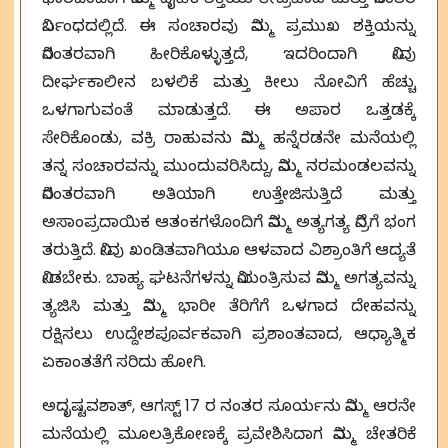
ನಿರ್ಬಂಧದಲ್ಲಿದೆ. ಈ ಸಂಚಾರವು ನಿಮ್ಮ ಪ್ರಮುಖ ಶಕ್ತಿಯನ್ನು
ನಿರಂತರವಾಗಿ ಹೀರಿಕೊಳ್ಳುತ್ತದೆ, ಇದರಿಂದಾಗಿ ನೀವು
ದೀರ್ಘಕಾಲೀನ ಬಳಲಿಕೆ ಮತ್ತು ಕೀಲು ನೋವಿಗೆ ಹೆಚ್ಚು
ಒಳಗಾಗುವಂತೆ ಮಾಡುತ್ತದೆ. ಈ ಅಪಾರ ಒತ್ತಡಕ್ಕೆ
ಸೇರಿಕೊಂಡು, ವಕ್ರಿ ರಾಹುವನು ನಿಮ್ಮ ಹನ್ನೆರಡನೇ ಮನೆಯಲ್ಲಿ
ತನ್ನ ಸಂಚಾರವನ್ನು ಮುಂದುವರಿಸಿದ್ದು, ನಿಮ್ಮ ನರಮಂಡಲವನ್ನು
ನಿರಂತರವಾಗಿ ಅತಿಯಾಗಿ ಉತ್ತೇಜಿಸುತ್ತಿದೆ ಮತ್ತು
ಅಸಾಂಪ್ರದಾಯಿಕ ಆತಂಕಗಳೊಂದಿಗೆ ನಿಮ್ಮ ಅತ್ಯಗತ್ಯ ನಿದ್ರೆಗೆ ಭಂಗ
ತರುತ್ತಿದೆ. ನೀವು ಖಂಡಿತವಾಗಿಯೂ ಆಳವಾದ ವಿಶ್ರಾಂತಿಗೆ ಆದ್ಯತೆ
ನೀಡಬೇಕು. ಬಾಹ್ಯ ಘಟನೆಗಳನ್ನು ನಿಯಂತ್ರಿಸುವ ನಿಮ್ಮ ಅಗತ್ಯವನ್ನು
ತ್ಯಜಿಸಿ ಮತ್ತು ನಿಮ್ಮ ಭಾರೀ ತೆರಿಗೆಗೆ ಒಳಗಾದ ದೇಹವನ್ನು
ರಕ್ಷಿಸಲು ಉದ್ದೇಶಪೂರ್ವಕವಾಗಿ ಪ್ರಶಾಂತವಾದ, ಆಧ್ಯಾತ್ಮಿಕ
ಏಕಾಂತತೆಗೆ ಸರಿದು ಹೋಗಿ.
ಅದೃಷ್ಟವಶಾತ್, ಆಗಸ್ಟ್ 17 ರ ನಂತರ ಸೂರ್ಯನು ನಿಮ್ಮ ಆರನೇ
ಮನೆಯಲ್ಲಿ ಮೂಲತ್ರಿಕೋಣಕ್ಕೆ ಪ್ರವೇಶಿಸಿದಾಗ ನಿಮ್ಮ ಚೇತರಿಕೆ