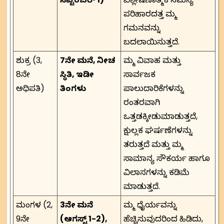
ಪರಿಹಾರದತ್ತ ನಿಮ್ಮ
ಗಮನವನ್ನು
ಬದಲಾಯಿಸುತ್ತದೆ.
ಶುಕ್ರ (3,
7ನೇ ಮನೆ, ನೀಚ
ನಿಮ್ಮ ವಿವಾಹ ಮತ್ತು
8ನೇ
ಸ್ಥಿತಿ, ಇಡೀ
ಸಾರ್ವಜನಿಕ
ಅಧಿಪತಿ)
ತಿಂಗಳು
ಪಾಲುದಾರಿಕೆಗಳನ್ನು
ನಿರಂತರವಾಗಿ
ಒತ್ತಡಕ್ಕೀಡುಮಾಡುತ್ತದೆ,
ಕ್ಷುಲ್ಲಕ ಘರ್ಷಣೆಗಳನ್ನು
ತರುತ್ತದೆ ಮತ್ತು ನಿಮ್ಮ
ಸಾಮಾನ್ಯ ಸೌಕರ್ಯ ಹಾಗೂ
ವಿಲಾಸಗಳನ್ನು ಕಡಿಮೆ
ಮಾಡುತ್ತದೆ.
ಮಂಗಳ (2,
3ನೇ ಮನೆ
ನಿಮ್ಮ ಧೈರ್ಯವನ್ನು
9ನೇ
(ಆಗಸ್ಟ್ 1-2),
ಹೆಚ್ಚಿಸುವುದರಿಂದ ಹಿಡಿದು,