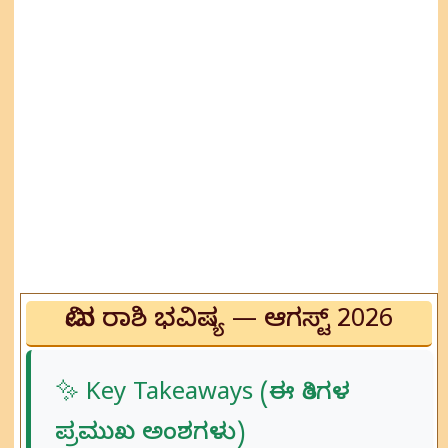
ಮೀನ ರಾಶಿ ಭವಿಷ್ಯ — ಆಗಸ್ಟ್ 2026
✨ Key Takeaways (ಈ ತಿಂಗಳ
ಪ್ರಮುಖ ಅಂಶಗಳು)