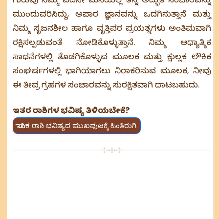
ಮುಂದುವರಿಸಿದ್ದು, ಅಪಾರ ಜ್ಞಾನವನ್ನು ಒದಗಿಸುತ್ತಾನೆ ಮತ್ತು
ನಿಮ್ಮ ಸೃಜನಶೀಲ ಹಾಗೂ ವೃತ್ತಿಪರ ಪ್ರಯತ್ನಗಳು ಅಂತಿಮವಾಗಿ
ರಕ್ಷಿಸಲ್ಪಡುವಂತೆ ನೋಡಿಕೊಳ್ಳುತ್ತಾನೆ. ನಿಮ್ಮ ಆಧ್ಯಾತ್ಮಿಕ
ಸಾಧನೆಗಳಲ್ಲಿ ತೊಡಗಿಕೊಳ್ಳುವ ಮೂಲಕ ಮತ್ತು ಕ್ಷುಲ್ಲಕ ಲೌಕಿಕ
ಸಂಘರ್ಷಗಳಲ್ಲಿ ಭಾಗಿಯಾಗಲು ನಿರಾಕರಿಸುವ ಮೂಲಕ, ನೀವು
ಈ ತೀವ್ರ ಗ್ರಹಗಳ ಸಂಚಾರವನ್ನು ಸುರಕ್ಷಿತವಾಗಿ ದಾಟಬಹುದು.
ಇತರ ರಾಶಿಗಳ ಭವಿಷ್ಯ ತಿಳಿಯಬೇಕೆ?
ಮಾಸಿಕ ರಾಶಿ ಭವಿಷ್ಯದ ಮುಖಪುಟಕ್ಕೆ ಹಿಂತಿರುಗಿ